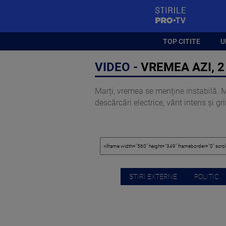
StirilePROTV
TOP CITITE
U
VIDEO -
VREMEA AZI, 2
Marți, vremea se menține instabilă. Ma
descărcări electrice, vânt intens și gr
STIRI EXTERNE
POLITIC