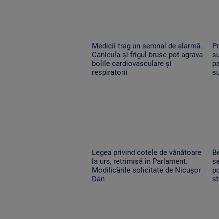
Medicii trag un semnal de alarmă.
Pr
Canicula și frigul brusc pot agrava
su
bolile cardiovasculare și
pa
respiratorii
su
Legea privind cotele de vânătoare
Be
la urs, retrimisă în Parlament.
se
Modificările solicitate de Nicușor
p
Dan
st