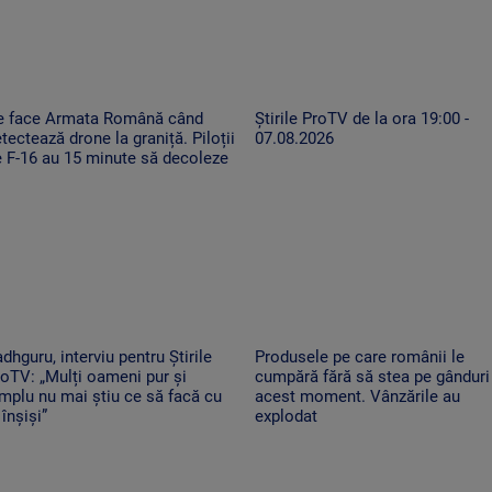
e face Armata Română când
Știrile ProTV de la ora 19:00 -
tectează drone la graniță. Piloții
07.08.2026
 F-16 au 15 minute să decoleze
dhguru, interviu pentru Știrile
Produsele pe care românii le
oTV: „Mulți oameni pur și
cumpără fără să stea pe gânduri
mplu nu mai știu ce să facă cu
acest moment. Vânzările au
 înșiși”
explodat