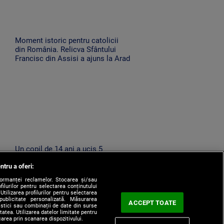
Moment istoric pentru catolicii
din România. Relicva Sfântului
Francisc din Assisi a ajuns la Arad
Un copil de 14 ani a ucis 5
profesori și a rănit zeci de oameni
ntru a oferi:
în Thailanda, după ce își omorâse
bunicii
formanței reclamelor. Stocarea și/sau
filurilor pentru selectarea conținutului
Utilizarea profilurilor pentru selectarea
 publicitate personalizată. Măsurarea
ACCEPT TOATE
tistici sau combinații de date din surse
itatea. Utilizarea datelor limitate pentru
carea prin scanarea dispozitivului.