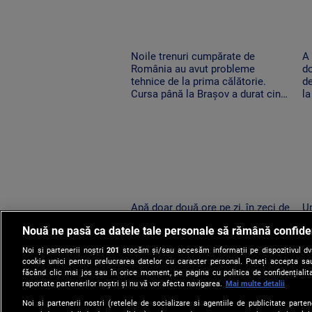
Noile trenuri cumpărate de
A 
România au avut probleme
do
tehnice de la prima călătorie.
de
Cursa până la Brașov a durat cinci
l
ore
Apă doar două ore pe zi, în zeci de
Un
localități din Mureș. Localnicii
pe
Nouă ne pasă ca datele tale personale să rămână confide
sunt revoltați: apa de la robinet
p
vine la ore imposibile
Noi și partenerii noștri
201
stocăm și/sau accesăm informații pe dispozitivul dvs.
cookie unici pentru prelucrarea datelor cu caracter personal. Puteți accepta sau
făcând clic mai jos sau în orice moment, pe pagina cu politica de confidențialita
raportate partenerilor noștri și nu vă vor afecta navigarea.
Mai multe detalii
Noi si partenerii nostri (retelele de socializare si agentiile de publicitate parten