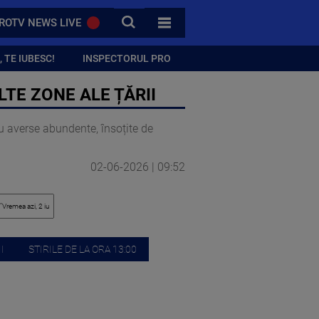
CAUTA
ROTV NEWS LIVE
TOATE CATEGORIILE
 TE IUBESC!
INSPECTORUL PRO
ULTE ZONE ALE ȚĂRII
cu averse abundente, însoțite de
02-06-2026 | 09:52
I
STIRILE DE LA ORA 13:00