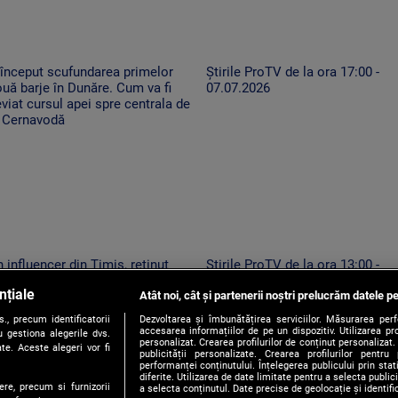
început scufundarea primelor
Știrile ProTV de la ora 17:00 -
uă barje în Dunăre. Cum va fi
07.07.2026
viat cursul apei spre centrala de
a Cernavodă
 influencer din Timiș, reținut
Știrile ProTV de la ora 13:00 -
ntru provocări cu tentă sexuală
07.08.2026
nțiale
e TikTok
Atât noi, cât și partenerii noștri prelucrăm datele pe
, precum identificatorii
Dezvoltarea și îmbunătățirea serviciilor. Măsurarea per
accesarea informațiilor de pe un dispozitiv. Utilizarea pro
 gestiona alegerile dvs.
personalizat. Crearea profilurilor de conținut personalizat. 
te. Aceste alegeri vor fi
publicității personalizate. Crearea profilurilor pentru
performanței conținutului. Înțelegerea publicului prin sta
diferite. Utilizarea de date limitate pentru a selecta public
ere, precum si furnizorii
a selecta conținutul. Date precise de geolocație și identifi