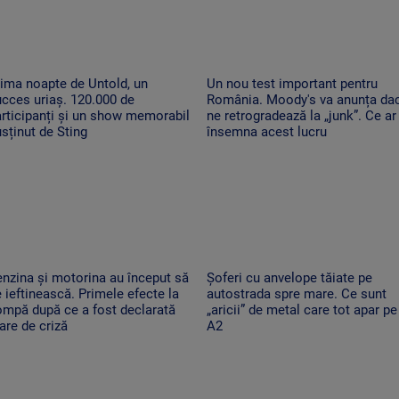
ima noapte de Untold, un
Un nou test important pentru
cces uriaș. 120.000 de
România. Moody's va anunța da
rticipanți și un show memorabil
ne retrogradează la „junk”. Ce ar
sținut de Sting
însemna acest lucru
nzina și motorina au început să
Șoferi cu anvelope tăiate pe
 ieftinească. Primele efecte la
autostrada spre mare. Ce sunt
ompă după ce a fost declarată
„aricii” de metal care tot apar pe
are de criză
A2