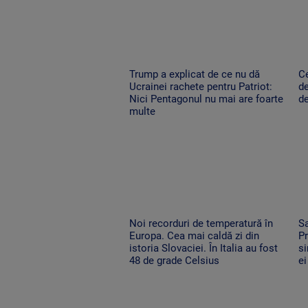
Trump a explicat de ce nu dă
C
Ucrainei rachete pentru Patriot:
de
Nici Pentagonul nu mai are foarte
de
multe
Noi recorduri de temperatură în
Sa
Europa. Cea mai caldă zi din
Pr
istoria Slovaciei. În Italia au fost
si
48 de grade Celsius
ei