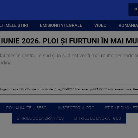
P
LTIMELE ȘTIRI
EMISIUNI INTEGRALE
VIDEO
ROMÂNIA,
 IUNIE 2026. PLOI ȘI FURTUNI ÎN MAI M
i ales în centru, în sud și în sud-est vor fi mai multe perioade 
indină.
ROMANIA, TE IUBESC!
INSPECTORUL PRO
STIRILE DIMINETI
STIRILE DE LA ORA 17:00
STIRILE DE LA ORA 19:00