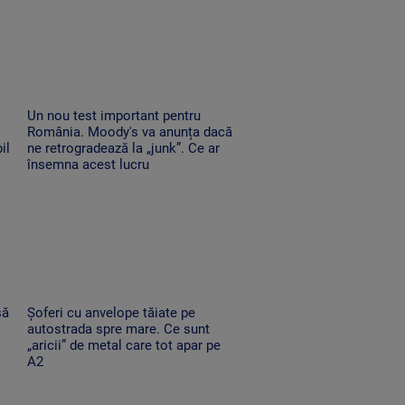
Un nou test important pentru
România. Moody's va anunța dacă
il
ne retrogradează la „junk”. Ce ar
însemna acest lucru
să
Șoferi cu anvelope tăiate pe
autostrada spre mare. Ce sunt
„aricii” de metal care tot apar pe
A2