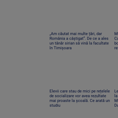
„Am căutat mai multe țări, dar
Me
România a câștigat”. De ce a ales
Ca
un tânăr sirian să vină la facultate
bo
în Timișoara
re
Elevii care stau de mici pe rețelele
Le
de socializare vor avea rezultate
la
mai proaste la școală. Ce arată un
Mo
studiu
D