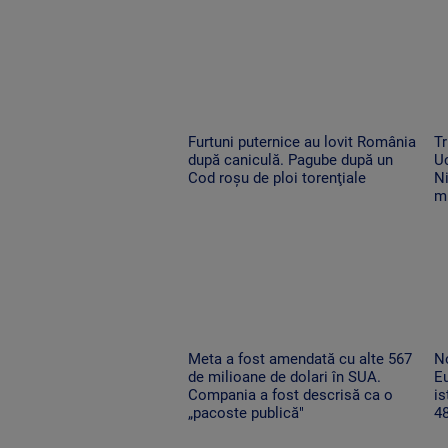
Furtuni puternice au lovit România
Tr
după caniculă. Pagube după un
Uc
Cod roşu de ploi torenţiale
Ni
m
Meta a fost amendată cu alte 567
No
de milioane de dolari în SUA.
Eu
Compania a fost descrisă ca o
is
„pacoste publică"
48