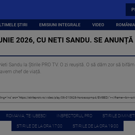
P
LTIMELE ȘTIRI
EMISIUNI INTEGRALE
VIDEO
ROMÂNIA,
NIE 2026, CU NETI SANDU. SE ANUNȚĂ
eti Sandu la Știrile PRO TV. O zi reușită. O să dăm zor să bifăm
 avem chef de viață.
ROMANIA, TE IUBESC!
INSPECTORUL PRO
STIRILE DIMINETI
STIRILE DE LA ORA 17:00
STIRILE DE LA ORA 19:00