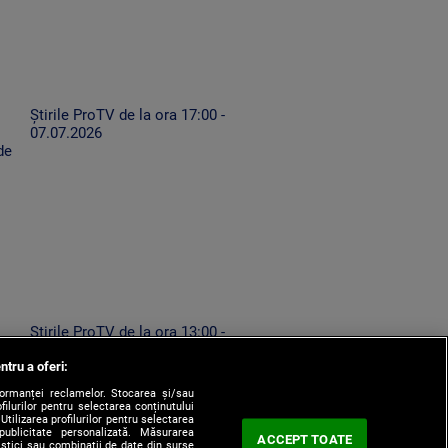
Știrile ProTV de la ora 17:00 -
07.07.2026
de
Știrile ProTV de la ora 13:00 -
ă
07.08.2026
ntru a oferi:
formanței reclamelor. Stocarea și/sau
filurilor pentru selectarea conținutului
Utilizarea profilurilor pentru selectarea
 publicitate personalizată. Măsurarea
ACCEPT TOATE
tistici sau combinații de date din surse