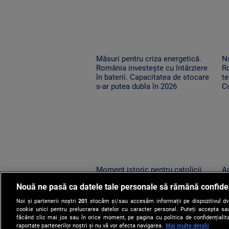
Măsuri pentru criza energetică.
No
România investește cu întârziere
R
în baterii. Capacitatea de stocare
te
s-ar putea dubla în 2026
Cu
o
Moment istoric pentru catolicii
Ap
din România. Relicva Sfântului
lo
Nouă ne pasă ca datele tale personale să rămână confide
Francisc din Assisi a ajuns la Arad
su
vi
Noi și partenerii noștri
201
stocăm și/sau accesăm informații pe dispozitivul dvs.
cookie unici pentru prelucrarea datelor cu caracter personal. Puteți accepta sau
făcând clic mai jos sau în orice moment, pe pagina cu politica de confidențialita
raportate partenerilor noștri și nu vă vor afecta navigarea.
Mai multe detalii