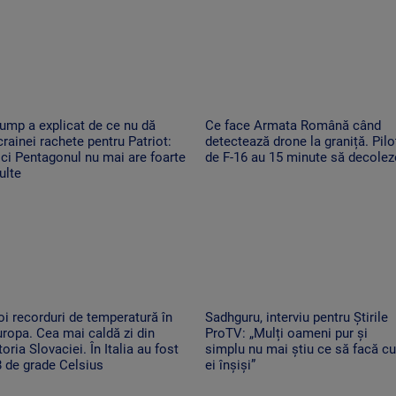
ump a explicat de ce nu dă
Ce face Armata Română când
rainei rachete pentru Patriot:
detectează drone la graniță. Piloț
ci Pentagonul nu mai are foarte
de F-16 au 15 minute să decolez
ulte
i recorduri de temperatură în
Sadhguru, interviu pentru Știrile
ropa. Cea mai caldă zi din
ProTV: „Mulți oameni pur și
toria Slovaciei. În Italia au fost
simplu nu mai știu ce să facă cu
 de grade Celsius
ei înșiși”