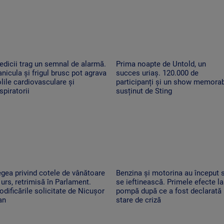
dicii trag un semnal de alarmă.
Prima noapte de Untold, un
nicula și frigul brusc pot agrava
succes uriaș. 120.000 de
lile cardiovasculare și
participanți și un show memorab
spiratorii
susținut de Sting
gea privind cotele de vânătoare
Benzina și motorina au început 
 urs, retrimisă în Parlament.
se ieftinească. Primele efecte la
dificările solicitate de Nicușor
pompă după ce a fost declarată
an
stare de criză