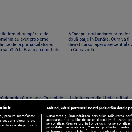
ile trenuri cumpărate de
A început scufundarea primelor
omânia au avut probleme
două barje în Dunăre. Cum va fi
hnice de la prima călătorie.
deviat cursul apei spre centrala 
rsa până la Brașov a durat cinci
la Cernavodă
re
ă doar două ore pe zi, în zeci de
Un influencer din Timiș, reținut
calități din Mureș. Localnicii
pentru provocări cu tentă sexual
nțiale
nt revoltați: apa de la robinet
Atât noi, cât și partenerii noștri prelucrăm datele pe
pe TikTok
ne la ore imposibile
, precum identificatorii
Dezvoltarea și îmbunătățirea serviciilor. Măsurarea per
accesarea informațiilor de pe un dispozitiv. Utilizarea pro
 gestiona alegerile dvs.
personalizat. Crearea profilurilor de conținut personalizat. 
te. Aceste alegeri vor fi
publicității personalizate. Crearea profilurilor pentru
performanței conținutului. Înțelegerea publicului prin sta