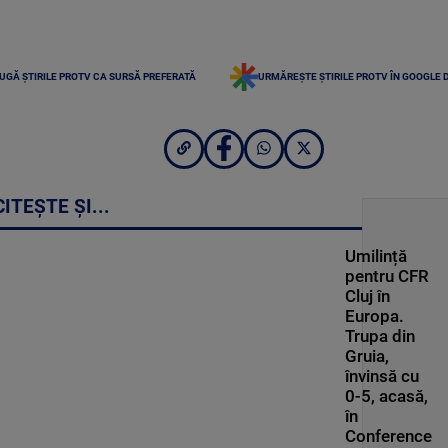
UGĂ ȘTIRILE PROTV CA SURSĂ PREFERATĂ
URMĂREȘTE ȘTIRILE PROTV ÎN GOOGLE 
CITEȘTE ȘI...
Umilință
pentru CFR
Cluj în
Europa.
Trupa din
Gruia,
învinsă cu
0-5, acasă,
în
Conference