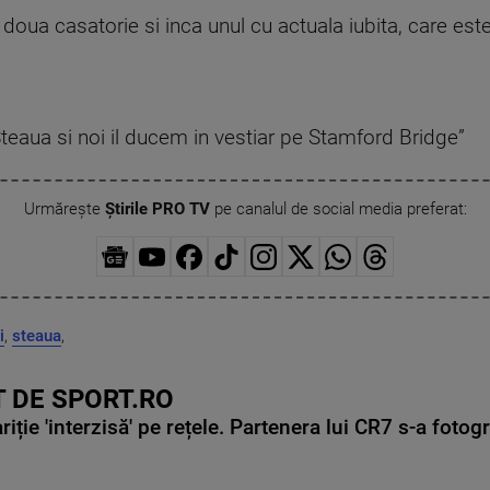
 doua casatorie si inca unul cu actuala iubita, care est
teaua si noi il ducem in vestiar pe Stamford Bridge”
Urmărește
Știrile PRO TV
pe canalul de social media preferat:
i
,
steaua
,
 DE SPORT.RO
ie 'interzisă' pe rețele. Partenera lui CR7 s-a fotog