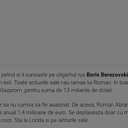
petrol si il cunoaste pe oligarhul rus
Boris Berezovski
 in exil. Toate actiunile sale i-au ramas lui Roman. In 
i Gazprom ,pentru suma de 13 miliarde de dolari.
e sa nu cumva sa fie asasinat. De aceea, Roman Abram
e anual 1,4 milioane de euro. Se deplaseaza doar cu ma
orp. Sta la Londa si pe iahturile sale.