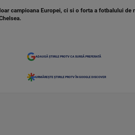
oar campioana Europei, ci si o forta a fotbalului de m
 Chelsea.
ADAUGĂ ȘTIRILE PROTV CA SURSĂ PREFERATĂ
URMĂREȘTE ȘTIRILE PROTV ÎN GOOGLE DISCOVER