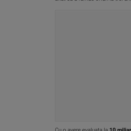
Cu o avere evaluata la
10 milia