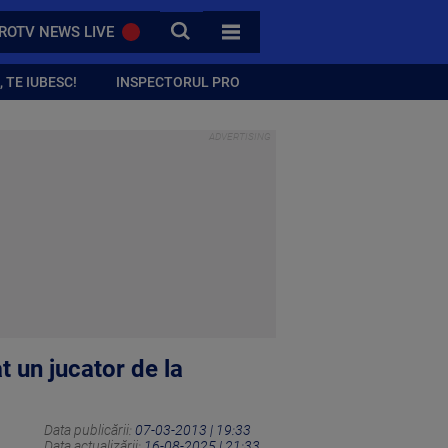
CAUTA
ROTV NEWS LIVE
TOATE CATEGORIILE
 TE IUBESC!
INSPECTORUL PRO
t un jucator de la
Data publicării:
07-03-2013 | 19:33
Data actualizării:
16-08-2025 | 21:33