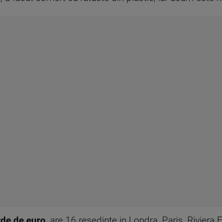
rde de euro
, are 16 resedinte in Londra, Paris, Riviera