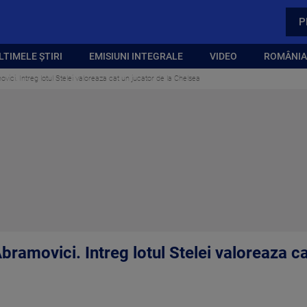
P
LTIMELE ȘTIRI
EMISIUNI INTEGRALE
VIDEO
ROMÂNIA,
vici. Intreg lotul Stelei valoreaza cat un jucator de la Chelsea
bramovici. Intreg lotul Stelei valoreaza ca