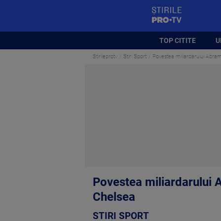
StirilePROTV
TOP CITITE
U
Stirileprotv
Stiri Sport
Povestea miliardarului Abramo
Povestea miliardarului A
Chelsea
STIRI SPORT