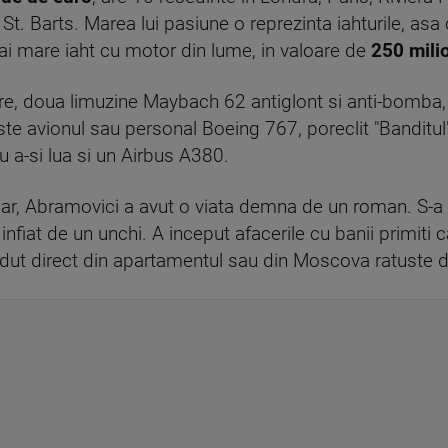
. Barts. Marea lui pasiune o reprezinta iahturile, asa 
mai mare iaht cu motor din lume, in valoare de
250 milio
ere, doua limuzine Maybach 62 antiglont si anti-bomba, 
ste avionul sau personal Boeing 767, poreclit "Banditul"
u a-si lua si un Airbus A380.
dar, Abramovici a avut o viata demna de un roman. S-a
st infiat de un unchi. A inceput afacerile cu banii primit
andut direct din apartamentul sau din Moscova ratuste d