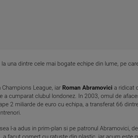
la una dintre cele mai bogate echipe din lume, pe care
 in Champions League, iar
Roman Abramovici
a ridicat 
ce a cumparat clubul londonez. In 2003, omul de afacer
roape 2 miliarde de euro cu echipa, a transferat 66 dintr
ntrenori.
elsea l-a adus in prim-plan si pe patronul Abramovici, d
i, a facut comert cu ratuste din plastic, iar acum este m