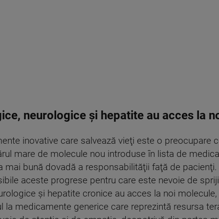
gice, neurologice și hepatite au acces la
ente inovative care salvează vieţi este o preocupare c
umărul mare de molecule nou introduse în lista de med
 mai bună dovadă a responsabilităţii faţă de pacienţi
sibile aceste progrese pentru care este nevoie de sprijin
urologice şi hepatite cronice au acces la noi molecule, i
sul la medicamente generice care reprezintă resursa te