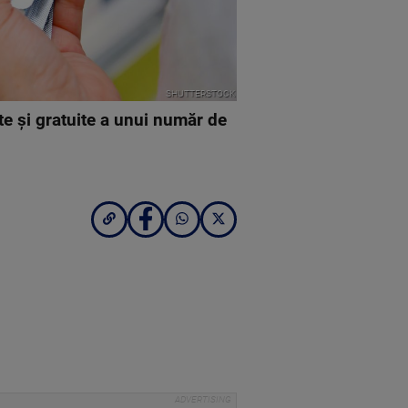
SHUTTERSTOCK
e şi gratuite a unui număr de