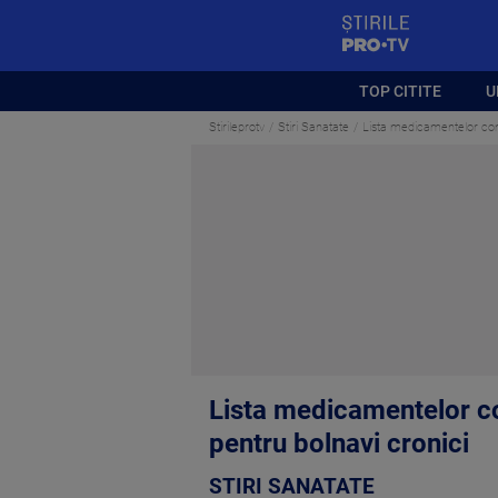
StirilePROTV
TOP CITITE
U
Stirileprotv
Stiri Sanatate
Lista medicamentelor comp
Lista medicamentelor co
pentru bolnavi cronici
STIRI SANATATE