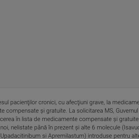
esul pacienţilor cronici, cu afecţiuni grave, la medicam
te compensate şi gratuite. La solicitarea MS, Guvernu
cerea în lista de medicamente compensate şi gratuit
e noi, nelistate până în prezent şi alte 6 molecule (I
Upadacitinibum si Apremilastum) introduse pentru alte 