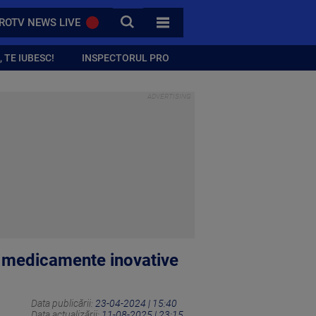
CAUTA
ROTV NEWS LIVE
TOATE CATEGORIILE
 TE IUBESC!
INSPECTORUL PRO
r medicamente inovative
Data publicării:
23-04-2024 | 15:40
Data actualizării:
11-08-2025 | 23:15