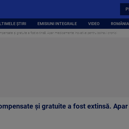
P
LTIMELE ȘTIRI
EMISIUNI INTEGRALE
VIDEO
ROMÂNIA,
ensate și gratuite a fost extinsă. Apar medicamente inovative pentru bolnavi cronici
mpensate și gratuite a fost extinsă. Apa