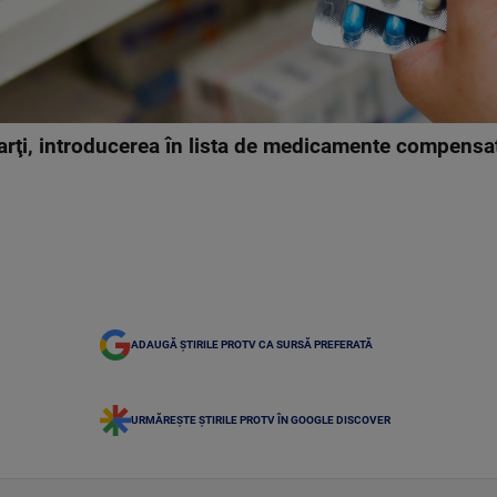
arţi, introducerea în lista de medicamente compensat
ADAUGĂ ȘTIRILE PROTV CA SURSĂ PREFERATĂ
URMĂREȘTE ȘTIRILE PROTV ÎN GOOGLE DISCOVER