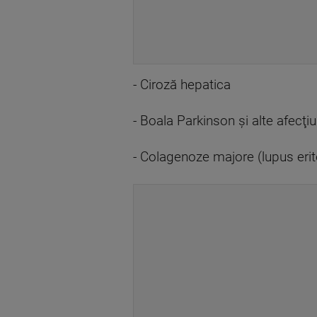
- Ciroză hepatica
- Boala Parkinson şi alte afecţi
- Colagenoze majore (lupus eri