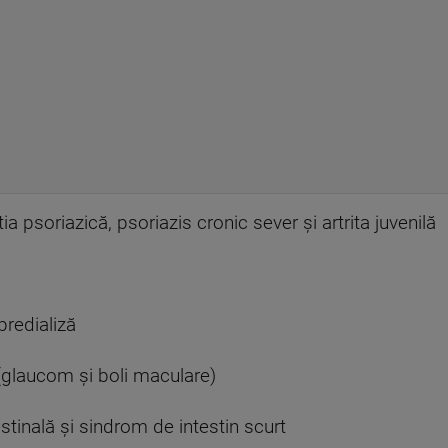
tia psoriazică, psoriazis cronic sever şi artrita juvenilă
predializă
 (glaucom şi boli maculare)
estinală şi sindrom de intestin scurt