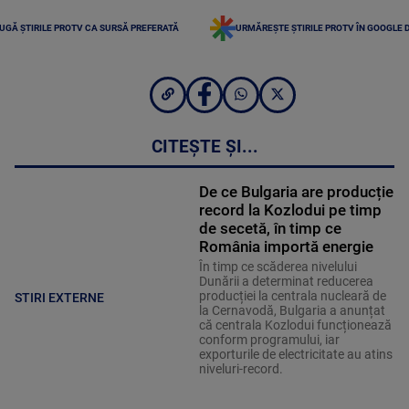
UGĂ ȘTIRILE PROTV CA SURSĂ PREFERATĂ
URMĂREȘTE ȘTIRILE PROTV ÎN GOOGLE 
CITEȘTE ȘI...
De ce Bulgaria are producție
record la Kozlodui pe timp
de secetă, în timp ce
România importă energie
În timp ce scăderea nivelului
Dunării a determinat reducerea
producției la centrala nucleară de
STIRI EXTERNE
la Cernavodă, Bulgaria a anunțat
că centrala Kozlodui funcționează
conform programului, iar
exporturile de electricitate au atins
niveluri-record.