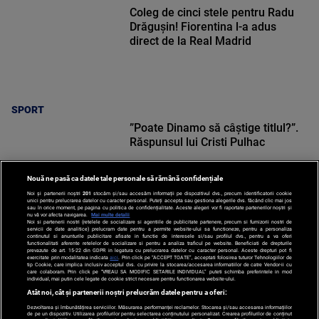
Coleg de cinci stele pentru Radu
Drăgușin! Fiorentina l-a adus
direct de la Real Madrid
SPORT
”Poate Dinamo să câștige titlul?”.
Răspunsul lui Cristi Pulhac
Nouă ne pasă ca datele tale personale să rămână confidențiale
Noi și partenerii noștri
201
stocăm și/sau accesăm informații pe dispozitivul dvs., precum identificatorii cookie
unici pentru prelucrarea datelor cu caracter personal. Puteți accepta sau gestiona alegerile dvs. făcând clic mai jos
sau în orice moment, pe pagina cu politica de confidențialitate. Aceste alegeri vor fi raportate partenerilor noștri și
nu vă vor afecta navigarea.
Mai multe detalii
Noi si partenerii nostri (retelele de socializare si agentiile de publicitate partenere, precum si furnizorii nostri de
SPORT
servicii de date analitice) prelucram date pentru a permite website-ului sa functioneze, pentru a personaliza
continutul si anunturile publicitare afisate in functie de interesele si/sau profilul dvs., pentru a va oferi
functionalitati aferente retelelor de socializare si pentru a analiza traficul pe website. Beneficiati de drepturile
prevazute de art. 15-22 din GDPR in legatura cu prelucrarea datelor cu caracter personal. Aceste drepturi pot fi
exercitate prin modalitatea indicata
aici
. Prin click pe “ACCEPT TOATE”, acceptati folosirea tuturor Tehnologiilor de
tip Cookie, care implica inclusiv acceptul dvs. cu privire la stocarea/accesarea informatiilor de catre Vendor-ii cu
care colaboram. Prin click pe “VREAU SA MODIFIC SETARILE INDIVIDUAL” puteti schimba preferintele in mod
individual, mai putin cele legate de cookie strict necesare pentru functionarea website-ului.
Atât noi, cât și partenerii noștri prelucrăm datele pentru a oferi:
Dezvoltarea și îmbunătățirea serviciilor. Măsurarea performanței reclamelor. Stocarea și/sau accesarea informațiilor
de pe un dispozitiv. Utilizarea profilurilor pentru selectarea conținutului personalizat. Crearea profilurilor de conținut