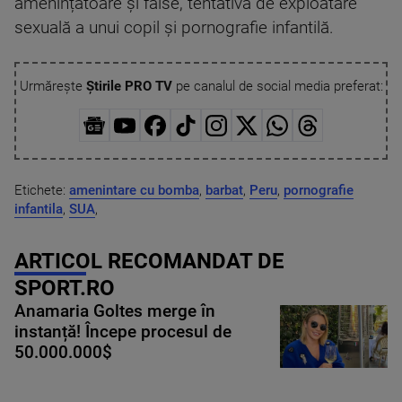
amenințătoare și false, tentativă de exploatare
sexuală a unui copil și pornografie infantilă.
Urmărește
Știrile PRO TV
pe canalul de social media preferat:
Etichete:
amenintare cu bomba
,
barbat
,
Peru
,
pornografie
infantila
,
SUA
,
ARTICOL RECOMANDAT DE
SPORT.RO
Anamaria Goltes merge în
instanță! Începe procesul de
50.000.000$