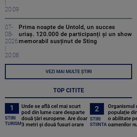
|
20:09
07-
Prima noapte de Untold, un succes
08-
uriaș. 120.000 de participanți și un show
2026
memorabil susținut de Sting
|
20:08
VEZI MAI MULTE ȘTIRI
TOP CITITE
Unde se află cel mai scurt
Organismul 
1
2
pod din lume care desparte
populație di
STIRI
două țări europene. Are doar
o abilitate p
STIRI
TURISM
3 metri și două fusuri orare
oamenilor nu
STIINTA