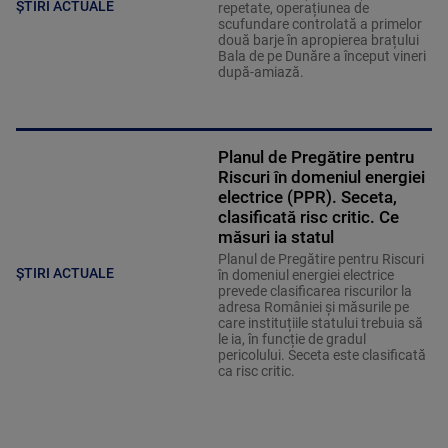
ȘTIRI ACTUALE
repetate, operațiunea de
scufundare controlată a primelor
două barje în apropierea brațului
Bala de pe Dunăre a început vineri
după-amiază.
Planul de Pregătire pentru
Riscuri în domeniul energiei
electrice (PPR). Seceta,
clasificată risc critic. Ce
măsuri ia statul
Planul de Pregătire pentru Riscuri
ȘTIRI ACTUALE
în domeniul energiei electrice
prevede clasificarea riscurilor la
adresa României și măsurile pe
care instituțiile statului trebuia să
le ia, în funcție de gradul
pericolului. Seceta este clasificată
ca risc critic.