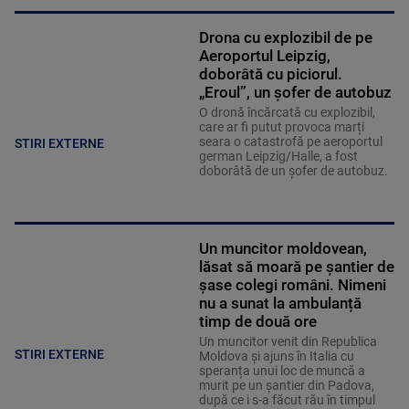
Drona cu explozibil de pe
Aeroportul Leipzig,
doborâtă cu piciorul.
„Eroul”, un șofer de autobuz
O dronă încărcată cu explozibil,
care ar fi putut provoca marți
seara o catastrofă pe aeroportul
STIRI EXTERNE
german Leipzig/Halle, a fost
doborâtă de un șofer de autobuz.
Un muncitor moldovean,
lăsat să moară pe șantier de
șase colegi români. Nimeni
nu a sunat la ambulanță
timp de două ore
Un muncitor venit din Republica
STIRI EXTERNE
Moldova și ajuns în Italia cu
speranța unui loc de muncă a
murit pe un șantier din Padova,
după ce i s-a făcut rău în timpul