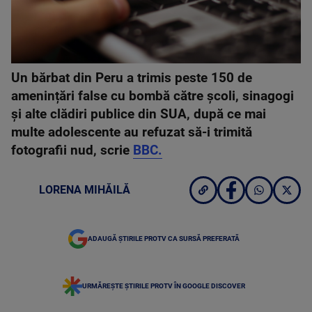
Un bărbat din Peru a trimis peste 150 de
amenințări false cu bombă către școli, sinagogi
și alte clădiri publice din SUA, după ce mai
multe adolescente au refuzat să-i trimită
fotografii nud, scrie
BBC.
LORENA MIHĂILĂ
ADAUGĂ ȘTIRILE PROTV CA SURSĂ PREFERATĂ
URMĂREȘTE ȘTIRILE PROTV ÎN GOOGLE DISCOVER