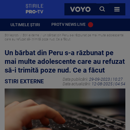
StirilePROTV
CAUTA
VOYO
TOATE 
PROTV NEWS LIVE
ULTIMELE ȘTIRI
Stirileprotv
Stiri externe
Un bărbat din Peru s-a răzbunat pe mai multe adolescente
care au refuzat să-i trimită poze nud. Ce a făcut
Un bărbat din Peru s-a răzbunat pe
mai multe adolescente care au refuzat
să-i trimită poze nud. Ce a făcut
Data publicării:
29-09-2023 | 10:27
STIRI EXTERNE
Data actualizării:
12-08-2025 | 04:54