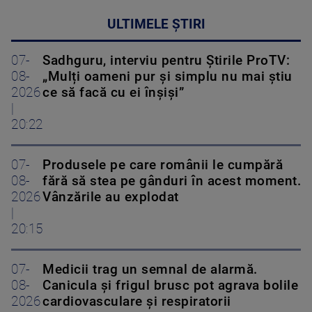
ULTIMELE ȘTIRI
07-
Sadhguru, interviu pentru Știrile ProTV:
08-
„Mulți oameni pur și simplu nu mai știu
2026
ce să facă cu ei înșiși”
|
20:22
07-
Produsele pe care românii le cumpără
08-
fără să stea pe gânduri în acest moment.
2026
Vânzările au explodat
|
20:15
07-
Medicii trag un semnal de alarmă.
08-
Canicula și frigul brusc pot agrava bolile
2026
cardiovasculare și respiratorii