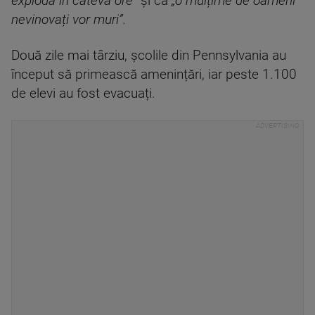
exploda în câteva ore”
și că
„o mulțime de oameni
nevinovați vor muri”.
Două zile mai târziu, școlile din Pennsylvania au
început să primească amenințări, iar peste 1.100
de elevi au fost evacuați.