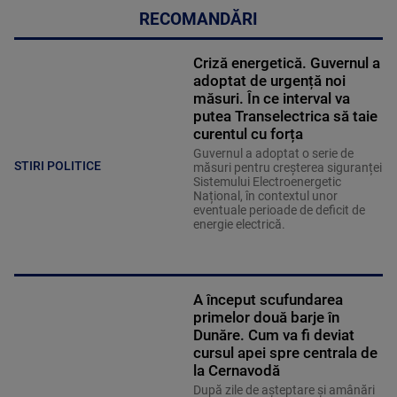
RECOMANDĂRI
Criză energetică. Guvernul a
adoptat de urgență noi
măsuri. În ce interval va
putea Transelectrica să taie
curentul cu forța
Guvernul a adoptat o serie de
STIRI POLITICE
măsuri pentru creșterea siguranței
Sistemului Electroenergetic
Național, în contextul unor
eventuale perioade de deficit de
energie electrică.
A început scufundarea
primelor două barje în
Dunăre. Cum va fi deviat
cursul apei spre centrala de
la Cernavodă
După zile de așteptare și amânări