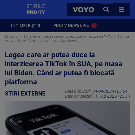
StirilePROTV
CAUTA
VOYO
TOATE 
PROTV NEWS LIVE
ULTIMELE ȘTIRI
Stirileprotv
Stiri externe
Legea care ar putea duce la interzicerea TikTok în SUA, pe
masa lui Biden. Când ar putea fi blocată platforma
Legea care ar putea duce la
interzicerea TikTok în SUA, pe masa
lui Biden. Când ar putea fi blocată
platforma
Data publicării:
24-04-2024 | 08:54
STIRI EXTERNE
Data actualizării:
11-08-2025 | 23:14