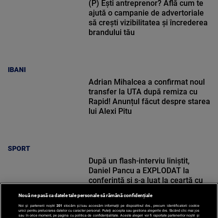
(P) Ești antreprenor? Află cum te
ajută o campanie de advertoriale
să crești vizibilitatea și încrederea
brandului tău
IBANI
Adrian Mihalcea a confirmat noul
transfer la UTA după remiza cu
Rapid! Anunțul făcut despre starea
lui Alexi Pitu
SPORT
După un flash-interviu liniștit,
Daniel Pancu a EXPLODAT la
conferință și s-a luat la ceartă cu
oamenii în sală: ”Gata, nu mai
Nouă ne pasă ca datele tale personale să rămână confidențiale
strigați”
Noi și partenerii noștri
201
stocăm și/sau accesăm informații pe dispozitivul dvs., precum identificatorii cookie
unici pentru prelucrarea datelor cu caracter personal. Puteți accepta sau gestiona alegerile dvs. făcând clic mai jos
sau în orice moment, pe pagina cu politica de confidențialitate. Aceste alegeri vor fi raportate partenerilor noștri și