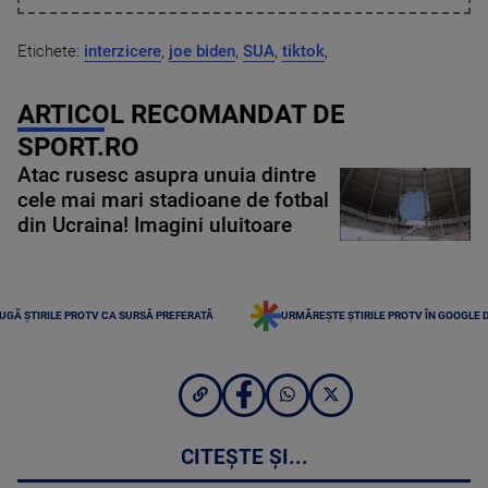
Etichete:
interzicere
,
joe biden
,
SUA
,
tiktok
,
ARTICOL RECOMANDAT DE
SPORT.RO
Atac rusesc asupra unuia dintre
cele mai mari stadioane de fotbal
din Ucraina! Imagini uluitoare
UGĂ ȘTIRILE PROTV CA SURSĂ PREFERATĂ
URMĂREȘTE ȘTIRILE PROTV ÎN GOOGLE 
CITEȘTE ȘI...