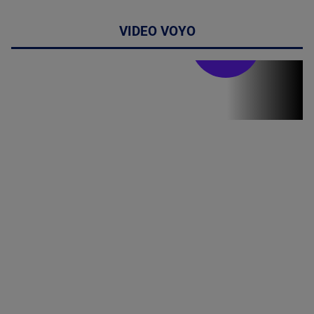
VIDEO VOYO
Stirile PRO TV
Stirile PRO
TV # 19.00 -
07 August
2026
MAI
MULTE
DETALII