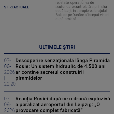
repetate, operațiunea de
scufundare controlată a primelor
ȘTIRI ACTUALE
două barje în apropierea brațului
Bala de pe Dunăre a început vineri
după-amiază.
ULTIMELE ȘTIRI
07-
Descoperire senzațională lângă Piramida
08-
Roșie: Un sistem hidraulic de 4.500 ani
2026
ar conține secretul construirii
|
piramidelor
22:20
07-
Reacția Rusiei după ce o dronă explozivă
08-
a paralizat aeroportul din Leipzig: „O
2026
provocare complet fabricată”