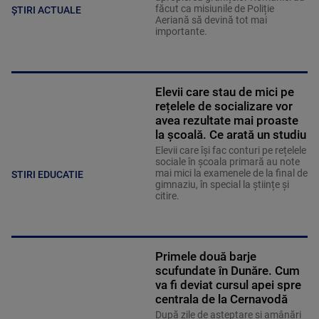
făcut ca misiunile de Poliție
ȘTIRI ACTUALE
Aeriană să devină tot mai
importante.
Elevii care stau de mici pe
rețelele de socializare vor
avea rezultate mai proaste
la școală. Ce arată un studiu
Elevii care îşi fac conturi pe rețelele
sociale în școala primară au note
mai mici la examenele de la final de
STIRI EDUCATIE
gimnaziu, în special la științe și
citire.
Primele două barje
scufundate în Dunăre. Cum
va fi deviat cursul apei spre
centrala de la Cernavodă
După zile de așteptare și amânări