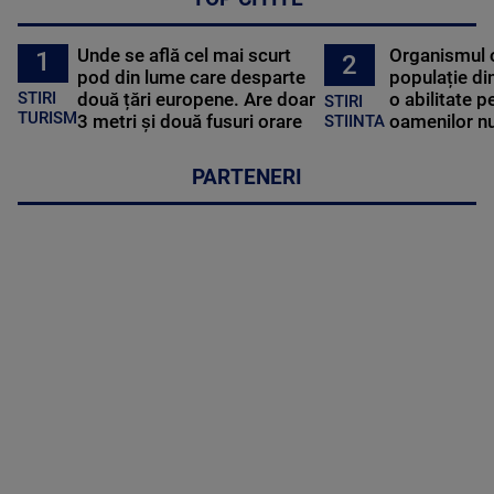
Unde se află cel mai scurt
Organismul 
1
2
pod din lume care desparte
populație di
STIRI
două țări europene. Are doar
o abilitate p
STIRI
TURISM
3 metri și două fusuri orare
oamenilor nu
STIINTA
PARTENERI