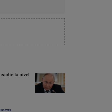
eacție la nivel
DISCOVER