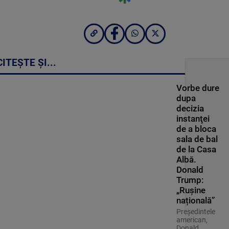
CITEȘTE ȘI...
Vorbe dure
dupa
decizia
instanţei
de a bloca
sala de bal
de la Casa
Albă.
Donald
Trump:
„Rușine
națională”
Preşedintele
american,
Donald