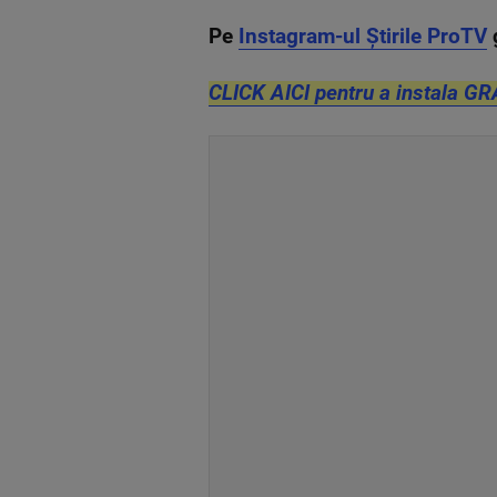
Pe
Instagram-ul Știrile ProTV
CLICK AICI pentru a instala GR