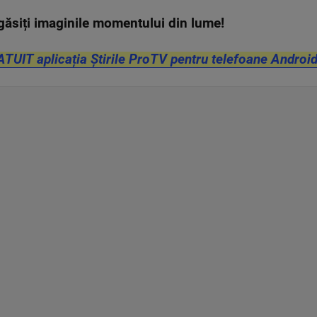
găsiți imaginile momentului din lume!
ATUIT aplicația Știrile ProTV pentru telefoane Android