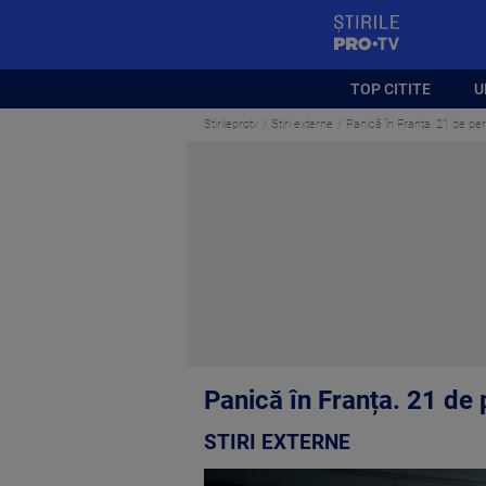
StirilePROTV
TOP CITITE
U
Stirileprotv
Stiri externe
Panică în Franța. 21 de per
Panică în Franța. 21 de 
STIRI EXTERNE