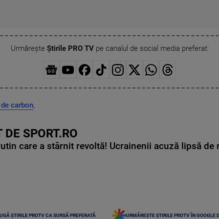
Urmărește
Știrile PRO TV
pe canalul de social media preferat:
de carbon
,
 DE SPORT.RO
in care a stârnit revoltă! Ucrainenii acuză lipsă de r
UGĂ ȘTIRILE PROTV CA SURSĂ PREFERATĂ
URMĂREȘTE ȘTIRILE PROTV ÎN GOOGLE 