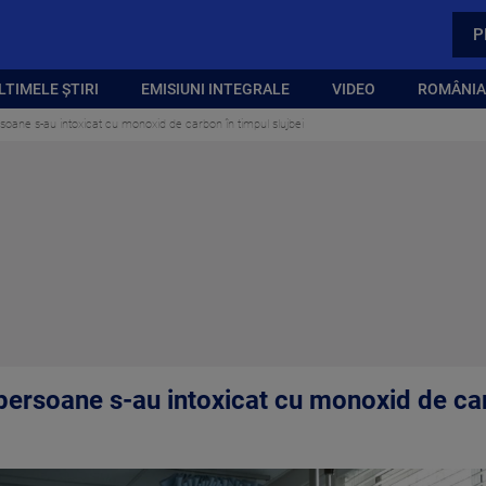
P
LTIMELE ȘTIRI
EMISIUNI INTEGRALE
VIDEO
ROMÂNIA,
soane s-au intoxicat cu monoxid de carbon în timpul slujbei
persoane s-au intoxicat cu monoxid de car