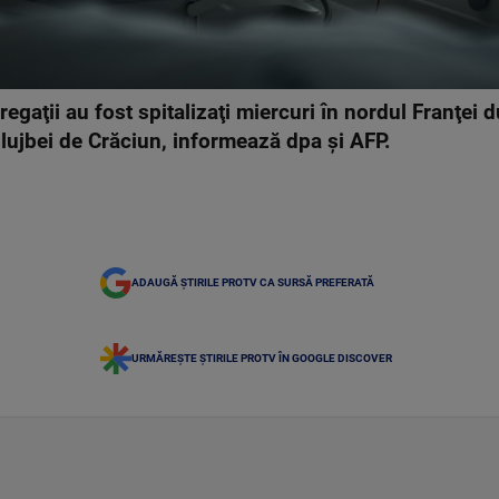
gaţii au fost spitalizaţi miercuri în nordul Franţei 
lujbei de Crăciun, informează dpa şi AFP.
ADAUGĂ ȘTIRILE PROTV CA SURSĂ PREFERATĂ
URMĂREȘTE ȘTIRILE PROTV ÎN GOOGLE DISCOVER