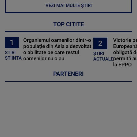
VEZI MAI MULTE ȘTIRI
TOP CITITE
Organismul oamenilor dintr-o
Victorie p
1
2
populație din Asia a dezvoltat
Europeană
o abilitate pe care restul
obligată d
STIRI
ȘTIRI
oamenilor nu o au
permită au
STIINTA
ACTUALE
la EPPO
PARTENERI