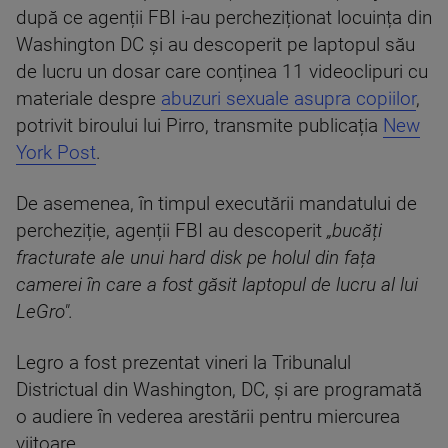
după ce agenții FBI i-au percheziționat locuința din
Washington DC și au descoperit pe laptopul său
de lucru un dosar care conținea 11 videoclipuri cu
materiale despre
abuzuri sexuale asupra copiilor
,
potrivit biroului lui Pirro, transmite publicația
New
York Post
.
De asemenea, în timpul executării mandatului de
percheziție, agenții FBI au descoperit
„bucăți
fracturate ale unui hard disk pe holul din fața
camerei în care a fost găsit laptopul de lucru al lui
LeGro".
Legro a fost prezentat vineri la Tribunalul
Districtual din Washington, DC, și are programată
o audiere în vederea arestării pentru miercurea
viitoare.