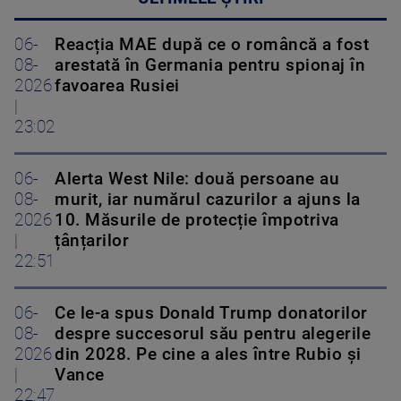
06-
Reacția MAE după ce o româncă a fost
08-
arestată în Germania pentru spionaj în
2026
favoarea Rusiei
|
23:02
06-
Alerta West Nile: două persoane au
08-
murit, iar numărul cazurilor a ajuns la
2026
10. Măsurile de protecție împotriva
|
țânțarilor
22:51
06-
Ce le-a spus Donald Trump donatorilor
08-
despre succesorul său pentru alegerile
2026
din 2028. Pe cine a ales între Rubio și
|
Vance
22:47