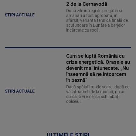
2 de la Cernavodă
După zile întregi de pregătiri și
ȘTIRI ACTUALE
amânări a fost aprobată, în
sfârșit, varianta tehnică finală de
scufundare în Dunăre a barjelor
încărcate cu rocă.
Cum se luptă România cu
criza energetică. Orașele au
devenit mai întunecate. „Nu
înseamnă să ne întoarcem
în beznă”
Dacă spălați rufele seara, după ce
ȘTIRI ACTUALE
vă întoarceți de la muncă, nu ar
strica, o vreme, să schimbați
obiceiul.
ULTIMELE ȘTIRI