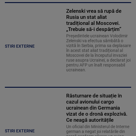
Zelenski vrea să rupă de
Rusia un stat aliat
tradițional al Moscovei.
„Trebuie să-i despărțim”
Președintele ucrainean Volodimir
Zelenski va efectua sâmbătă o
vizită în Serbia, prima sa deplasare
STIRI EXTERNE
în acest stat aliat tradițional al
Moscovei de la începutul invaziei
ruse asupra Ucrainei, a declarat joi
pentru AFP un înalt responsabil
ucrainean.
Răsturnare de situație în
cazul avionului cargo
ucrainean din Germania
vizat de o dronă explozivă.
Ce neagă autoritățile
Un oficial din Ministerul de Interne
STIRI EXTERNE
german a negat joi relatările din