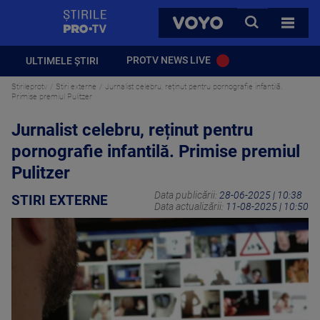
StirilePROTV
CAUTA
VOYO
TOATE 
PROTV NEWS LIVE
ULTIMELE ȘTIRI
Stirileprotv
Stiri externe
Jurnalist celebru, reținut pentru pornografie infantilă.
Primise premiul Pulitzer
Jurnalist celebru, reținut pentru
pornografie infantilă. Primise premiul
Pulitzer
Data publicării:
28-06-2025 | 10:38
STIRI EXTERNE
Data actualizării:
11-08-2025 | 10:50