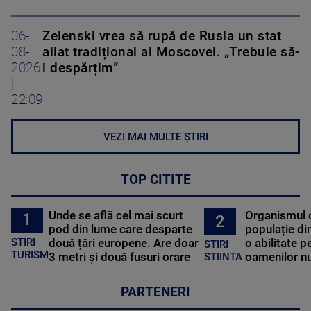
06-
Zelenski vrea să rupă de Rusia un stat
08-
aliat tradițional al Moscovei. „Trebuie să-
2026
i despărțim”
|
22:09
VEZI MAI MULTE ȘTIRI
TOP CITITE
Unde se află cel mai scurt
Organismul 
1
2
pod din lume care desparte
populație di
STIRI
două țări europene. Are doar
o abilitate p
STIRI
TURISM
3 metri și două fusuri orare
oamenilor nu
STIINTA
PARTENERI