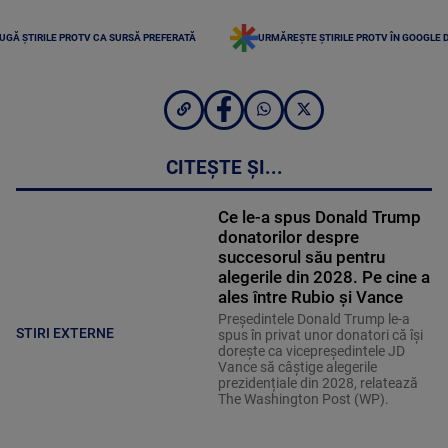
UGĂ ȘTIRILE PROTV CA SURSĂ PREFERATĂ
URMĂREȘTE ȘTIRILE PROTV ÎN GOOGLE 
CITEȘTE ȘI...
Ce le-a spus Donald Trump
donatorilor despre
succesorul său pentru
alegerile din 2028. Pe cine a
ales între Rubio și Vance
Președintele Donald Trump le-a
STIRI EXTERNE
spus în privat unor donatori că își
dorește ca vicepreședintele JD
Vance să câștige alegerile
prezidențiale din 2028, relatează
The Washington Post (WP).