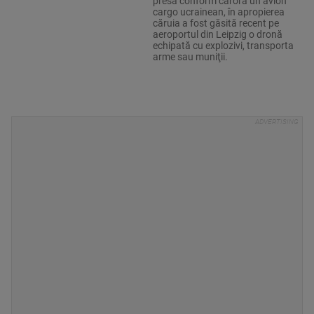
presă conform cărora un avion
cargo ucrainean, în apropierea
căruia a fost găsită recent pe
aeroportul din Leipzig o dronă
echipată cu explozivi, transporta
arme sau muniţii.