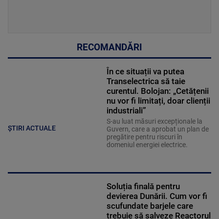
RECOMANDĂRI
În ce situații va putea
Transelectrica să taie
curentul. Bolojan: „Cetățenii
nu vor fi limitați, doar clienții
industriali”
S-au luat măsuri excepționale la
ȘTIRI ACTUALE
Guvern, care a aprobat un plan de
pregătire pentru riscuri în
domeniul energiei electrice.
Soluția finală pentru
devierea Dunării. Cum vor fi
scufundate barjele care
trebuie să salveze Reactorul