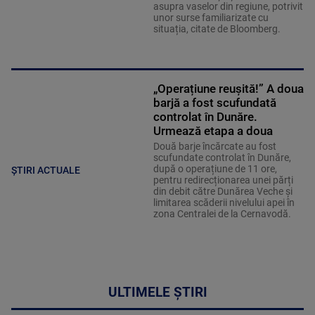
asupra vaselor din regiune, potrivit
unor surse familiarizate cu
situația, citate de Bloomberg.
„Operațiune reușită!” A doua
barjă a fost scufundată
controlat în Dunăre.
Urmează etapa a doua
Două barje încărcate au fost
scufundate controlat în Dunăre,
după o operațiune de 11 ore,
ȘTIRI ACTUALE
pentru redirecționarea unei părți
din debit către Dunărea Veche și
limitarea scăderii nivelului apei în
zona Centralei de la Cernavodă.
ULTIMELE ȘTIRI