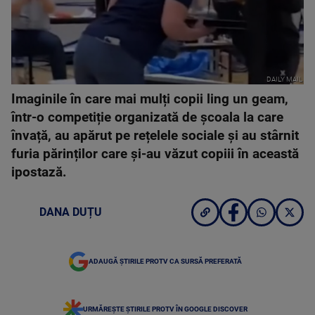
DAILY MAIL
Imaginile în care mai mulți copii ling un geam,
într-o competiție organizată de școala la care
învață, au apărut pe rețelele sociale și au stârnit
furia părinților care și-au văzut copiii în această
ipostază.
DANA DUȚU
ADAUGĂ ȘTIRILE PROTV CA SURSĂ PREFERATĂ
URMĂREȘTE ȘTIRILE PROTV ÎN GOOGLE DISCOVER