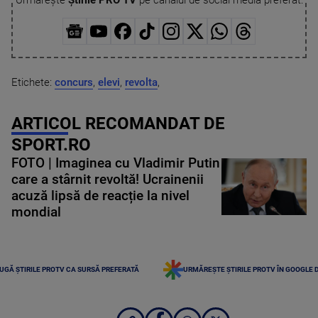
Urmărește
Știrile PRO TV
pe canalul de social media preferat:
Etichete:
concurs
,
elevi
,
revolta
,
ARTICOL RECOMANDAT DE
SPORT.RO
FOTO | Imaginea cu Vladimir Putin
care a stârnit revoltă! Ucrainenii
acuză lipsă de reacție la nivel
mondial
UGĂ ȘTIRILE PROTV CA SURSĂ PREFERATĂ
URMĂREȘTE ȘTIRILE PROTV ÎN GOOGLE 