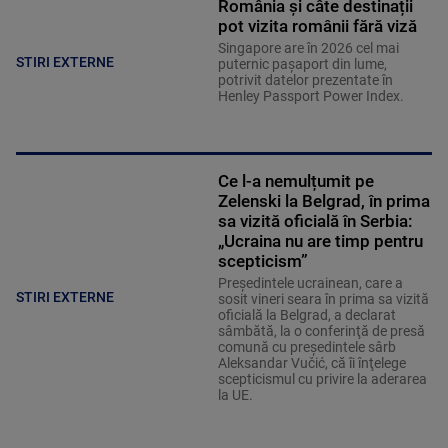
România și câte destinații
pot vizita românii fără viză
Singapore are în 2026 cel mai
STIRI EXTERNE
puternic pașaport din lume,
potrivit datelor prezentate în
Henley Passport Power Index.
Ce l-a nemulțumit pe
Zelenski la Belgrad, în prima
sa vizită oficială în Serbia:
„Ucraina nu are timp pentru
scepticism”
Preşedintele ucrainean, care a
STIRI EXTERNE
sosit vineri seara în prima sa vizită
oficială la Belgrad, a declarat
sâmbătă, la o conferinţă de presă
comună cu preşedintele sârb
Aleksandar Vučić, că îi înţelege
scepticismul cu privire la aderarea
la UE.