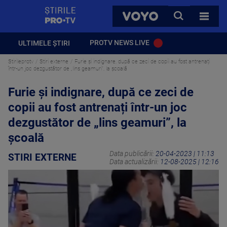
StirilePROTV
CAUTA
VOYO
TOATE 
PROTV NEWS LIVE
ULTIMELE ȘTIRI
Stirileprotv
Stiri externe
Furie și indignare, după ce zeci de copii au fost antrenați
într-un joc dezgustător de „lins geamuri”, la școală
Furie și indignare, după ce zeci de
copii au fost antrenați într-un joc
dezgustător de „lins geamuri”, la
școală
Data publicării:
20-04-2023 | 11:13
STIRI EXTERNE
Data actualizării:
12-08-2025 | 12:16