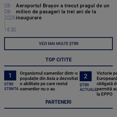
08-
Aeroportul Brașov a trecut pragul de un
08-
milion de pasageri la trei ani de la
2026
inaugurare
|
16:30
VEZI MAI MULTE ȘTIRI
TOP CITITE
Organismul oamenilor dintr-o
Victorie p
1
2
populație din Asia a dezvoltat
Europeană
o abilitate pe care restul
obligată d
STIRI
ȘTIRI
oamenilor nu o au
permită au
STIINTA
ACTUALE
la EPPO
PARTENERI