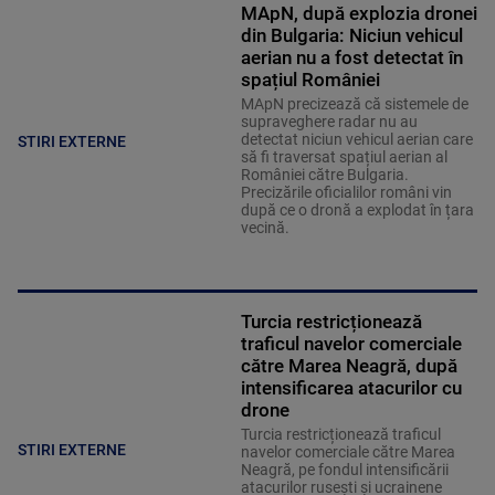
MApN, după explozia dronei
din Bulgaria: Niciun vehicul
aerian nu a fost detectat în
spațiul României
MApN precizează că sistemele de
supraveghere radar nu au
detectat niciun vehicul aerian care
STIRI EXTERNE
să fi traversat spațiul aerian al
României către Bulgaria.
Precizările oficialilor români vin
după ce o dronă a explodat în țara
vecină.
Turcia restricționează
traficul navelor comerciale
către Marea Neagră, după
intensificarea atacurilor cu
drone
Turcia restricționează traficul
STIRI EXTERNE
navelor comerciale către Marea
Neagră, pe fondul intensificării
atacurilor rusești și ucrainene