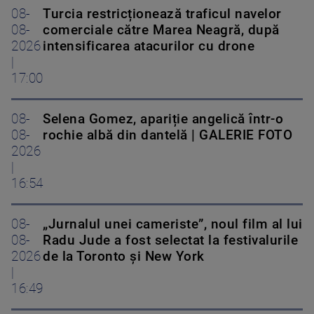
08-
Turcia restricționează traficul navelor
08-
comerciale către Marea Neagră, după
2026
intensificarea atacurilor cu drone
|
17:00
08-
Selena Gomez, apariție angelică într-o
08-
rochie albă din dantelă | GALERIE FOTO
2026
|
16:54
08-
„Jurnalul unei cameriste”, noul film al lui
08-
Radu Jude a fost selectat la festivalurile
2026
de la Toronto și New York
|
16:49