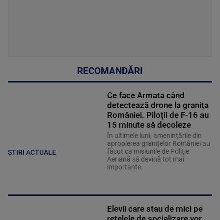
RECOMANDĂRI
Ce face Armata când
detectează drone la granița
României. Piloții de F-16 au
15 minute să decoleze
În ultimele luni, amenințările din
apropierea granițelor României au
făcut ca misiunile de Poliție
ȘTIRI ACTUALE
Aeriană să devină tot mai
importante.
Elevii care stau de mici pe
rețelele de socializare vor