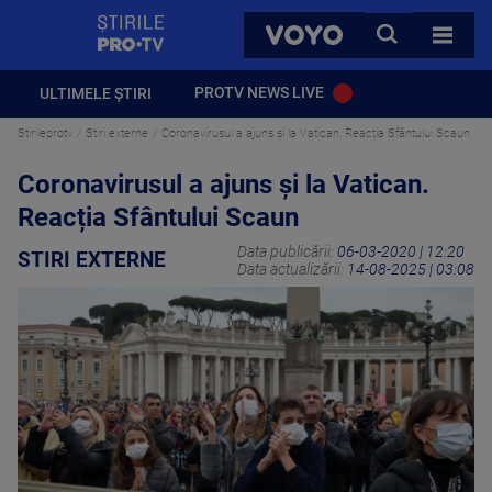
StirilePROTV
CAUTA
VOYO
TOATE 
PROTV NEWS LIVE
ULTIMELE ȘTIRI
Stirileprotv
Stiri externe
Coronavirusul a ajuns și la Vatican. Reacția Sfântului Scaun
Coronavirusul a ajuns și la Vatican.
Reacția Sfântului Scaun
Data publicării:
06-03-2020 | 12:20
STIRI EXTERNE
Data actualizării:
14-08-2025 | 03:08