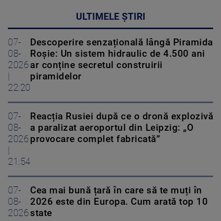
ULTIMELE ȘTIRI
07-
Descoperire senzațională lângă Piramida
08-
Roșie: Un sistem hidraulic de 4.500 ani
2026
ar conține secretul construirii
|
piramidelor
22:20
07-
Reacția Rusiei după ce o dronă explozivă
08-
a paralizat aeroportul din Leipzig: „O
2026
provocare complet fabricată”
|
21:54
07-
Cea mai bună țară în care să te muți în
08-
2026 este din Europa. Cum arată top 10
2026
state