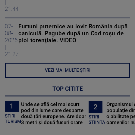
|
21:44
07-
Furtuni puternice au lovit România după
08-
caniculă. Pagube după un Cod roşu de
2026
ploi torenţiale. VIDEO
|
21:27
VEZI MAI MULTE ȘTIRI
TOP CITITE
Unde se află cel mai scurt
Organismul 
1
2
pod din lume care desparte
populație di
STIRI
două țări europene. Are doar
o abilitate p
STIRI
TURISM
3 metri și două fusuri orare
oamenilor nu
STIINTA