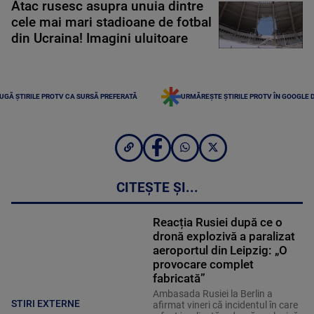
Atac rusesc asupra unuia dintre
cele mai mari stadioane de fotbal
din Ucraina! Imagini uluitoare
UGĂ ȘTIRILE PROTV CA SURSĂ PREFERATĂ
URMĂREȘTE ȘTIRILE PROTV ÎN GOOGLE 
CITEȘTE ȘI...
Reacția Rusiei după ce o
dronă explozivă a paralizat
aeroportul din Leipzig: „O
provocare complet
fabricată”
Ambasada Rusiei la Berlin a
STIRI EXTERNE
afirmat vineri că incidentul în care