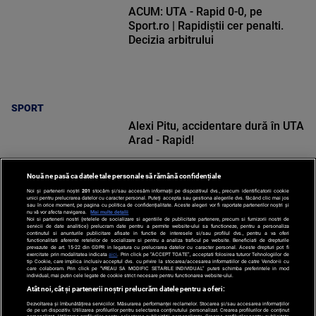
ACUM: UTA - Rapid 0-0, pe
Sport.ro | Rapidiștii cer penalti.
Decizia arbitrului
SPORT
Alexi Pitu, accidentare dură în UTA
Arad - Rapid!
Nouă ne pasă ca datele tale personale să rămână confidențiale
Noi și partenerii noștri
201
stocăm și/sau accesăm informații pe dispozitivul dvs., precum identificatorii cookie
unici pentru prelucrarea datelor cu caracter personal. Puteți accepta sau gestiona alegerile dvs. făcând clic mai jos
sau în orice moment, pe pagina cu politica de confidențialitate. Aceste alegeri vor fi raportate partenerilor noștri și
nu vă vor afecta navigarea.
Mai multe detalii
Noi si partenerii nostri (retelele de socializare si agentiile de publicitate partenere, precum si furnizorii nostri de
SPORT
servicii de date analitice) prelucram date pentru a permite website-ului sa functioneze, pentru a personaliza
continutul si anunturile publicitare afisate in functie de interesele si/sau profilul dvs., pentru a va oferi
functionalitati aferente retelelor de socializare si pentru a analiza traficul pe website. Beneficiati de drepturile
prevazute de art. 15-22 din GDPR in legatura cu prelucrarea datelor cu caracter personal. Aceste drepturi pot fi
exercitate prin modalitatea indicata
aici
. Prin click pe “ACCEPT TOATE”, acceptati folosirea tuturor Tehnologiilor de
tip Cookie, care implica inclusiv acceptul dvs. cu privire la stocarea/accesarea informatiilor de catre Vendor-ii cu
care colaboram. Prin click pe “VREAU SA MODIFIC SETARILE INDIVIDUAL” puteti schimba preferintele in mod
individual, mai putin cele legate de cookie strict necesare pentru functionarea website-ului.
Atât noi, cât și partenerii noștri prelucrăm datele pentru a oferi:
Dezvoltarea și îmbunătățirea serviciilor. Măsurarea performanței reclamelor. Stocarea și/sau accesarea informațiilor
de pe un dispozitiv. Utilizarea profilurilor pentru selectarea conținutului personalizat. Crearea profilurilor de conținut