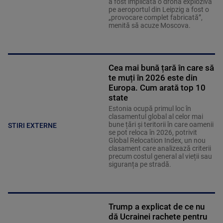
a fost implicată o dronă explozivă
pe aeroportul din Leipzig a fost o
„provocare complet fabricată”,
menită să acuze Moscova.
Cea mai bună țară în care să
te muți în 2026 este din
Europa. Cum arată top 10
state
Estonia ocupă primul loc în
clasamentul global al celor mai
bune țări și teritorii în care oamenii
STIRI EXTERNE
se pot reloca în 2026, potrivit
Global Relocation Index, un nou
clasament care analizează criterii
precum costul general al vieții sau
siguranța pe stradă.
Trump a explicat de ce nu
dă Ucrainei rachete pentru