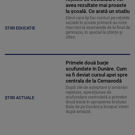
avea rezultate mai proaste
la școală. Ce arată un studiu
Elevii care îşi fac conturi pe rețelele
sociale în școala primară au note
mai mici la examenele de la final de
STIRI EDUCATIE
gimnaziu, în special la științe și
citire.
Primele două barje
scufundate în Dunăre. Cum
va fi deviat cursul apei spre
centrala de la Cernavodă
După zile de așteptare și amânări
repetate, operațiunea de
scufundare controlată a primelor
ȘTIRI ACTUALE
două barje în apropierea brațului
Bala de pe Dunăre a început vineri
după-amiază.