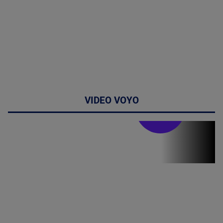
VIDEO VOYO
Stirile PRO TV
Stirile PRO