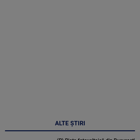
TV # 17.00 -
06 August
2026
MAI
MULTE
DETALII
53:57
ALTE ȘTIRI