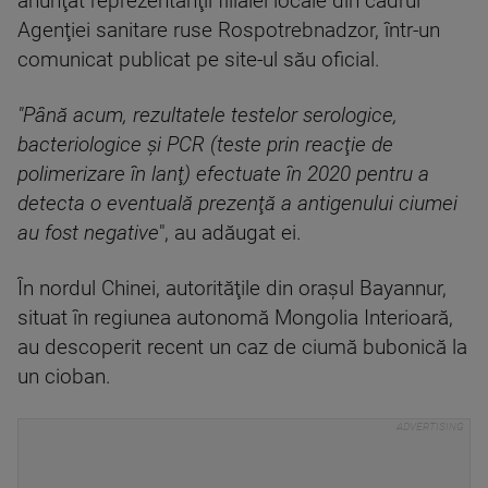
anunţat reprezentanţii filialei locale din cadrul
Agenţiei sanitare ruse Rospotrebnadzor, într-un
comunicat publicat pe site-ul său oficial.
"Până acum, rezultatele testelor serologice,
bacteriologice şi PCR (teste prin reacţie de
polimerizare în lanţ) efectuate în 2020 pentru a
detecta o eventuală prezenţă a antigenului ciumei
au fost negative
", au adăugat ei.
În nordul Chinei, autorităţile din oraşul Bayannur,
situat în regiunea autonomă Mongolia Interioară,
au descoperit recent un caz de ciumă bubonică la
un cioban.