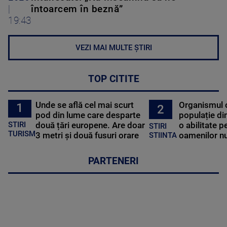
|
întoarcem în beznă”
19:43
VEZI MAI MULTE ȘTIRI
TOP CITITE
Unde se află cel mai scurt
Organismul 
1
2
pod din lume care desparte
populație di
STIRI
două țări europene. Are doar
o abilitate p
STIRI
TURISM
3 metri și două fusuri orare
oamenilor nu
STIINTA
PARTENERI