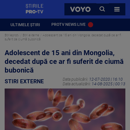
StirilePROTV
CAUTA
VOYO
TOATE 
PROTV NEWS LIVE
ULTIMELE ȘTIRI
Stirileprotv
Stiri externe
Adolescent de 15 ani din Mongolia, decedat după ce ar fi
suferit de ciumă bubonică
Adolescent de 15 ani din Mongolia,
decedat după ce ar fi suferit de ciumă
bubonică
Data publicării:
12-07-2020 | 16:10
STIRI EXTERNE
Data actualizării:
14-08-2025 | 00:13