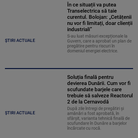
În ce situații va putea
Transelectrica să taie
curentul. Bolojan: „Cetățenii
nu vor fi limitați, doar clienții
industriali”
S-au luat măsuri excepționale la
ȘTIRI ACTUALE
Guvern, care a aprobat un plan de
pregătire pentru riscuri în
domeniul energiei electrice.
Soluția finală pentru
devierea Dunării. Cum vor fi
scufundate barjele care
trebuie să salveze Reactorul
2 de la Cernavodă
După zile întregi de pregătiri și
ȘTIRI ACTUALE
amânări a fost aprobată, în
sfârșit, varianta tehnică finală de
scufundare în Dunăre a barjelor
încărcate cu rocă.