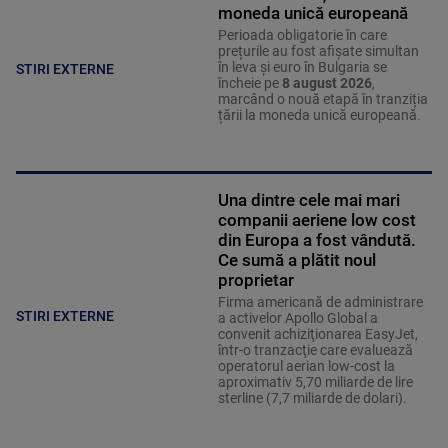
moneda unică europeană
Perioada obligatorie în care
prețurile au fost afișate simultan
în leva și euro în Bulgaria se
STIRI EXTERNE
încheie pe
8 august 2026
,
marcând o nouă etapă în tranziția
țării la moneda unică europeană.
Una dintre cele mai mari
companii aeriene low cost
din Europa a fost vândută.
Ce sumă a plătit noul
proprietar
Firma americană de administrare
STIRI EXTERNE
a activelor Apollo Global a
convenit achiziţionarea EasyJet,
într-o tranzacţie care evaluează
operatorul aerian low-cost la
aproximativ 5,70 miliarde de lire
sterline (7,7 miliarde de dolari).