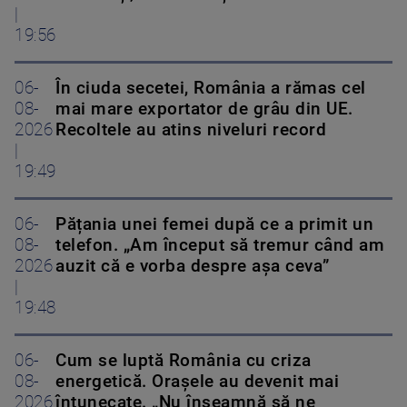
|
19:56
06-
În ciuda secetei, România a rămas cel
08-
mai mare exportator de grâu din UE.
2026
Recoltele au atins niveluri record
|
19:49
06-
Pățania unei femei după ce a primit un
08-
telefon. „Am început să tremur când am
2026
auzit că e vorba despre așa ceva”
|
19:48
06-
Cum se luptă România cu criza
08-
energetică. Orașele au devenit mai
2026
întunecate. „Nu înseamnă să ne