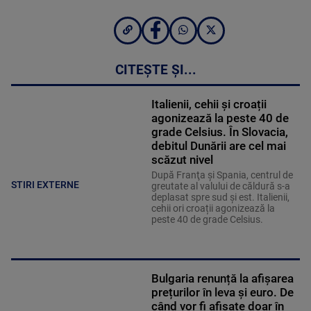
CITEȘTE ȘI...
Italienii, cehii și croații
agonizează la peste 40 de
grade Celsius. În Slovacia,
debitul Dunării are cel mai
scăzut nivel
După Franţa şi Spania, centrul de
STIRI EXTERNE
greutate al valului de căldură s-a
deplasat spre sud şi est. Italienii,
cehii ori croații agonizează la
peste 40 de grade Celsius.
Bulgaria renunță la afișarea
prețurilor în leva și euro. De
când vor fi afișate doar în