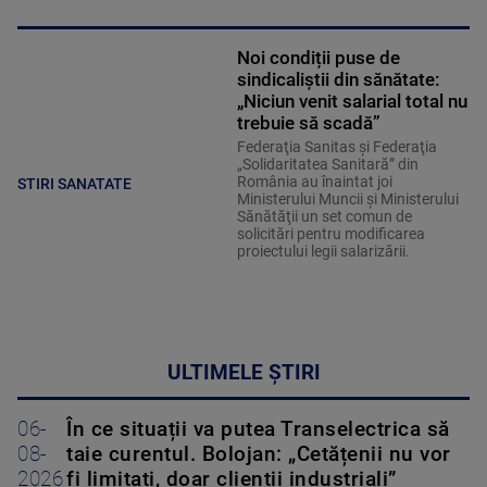
Noi condiții puse de
sindicaliștii din sănătate:
„Niciun venit salarial total nu
trebuie să scadă”
Federaţia Sanitas şi Federaţia
„Solidaritatea Sanitară” din
România au înaintat joi
STIRI SANATATE
Ministerului Muncii şi Ministerului
Sănătăţii un set comun de
solicitări pentru modificarea
proiectului legii salarizării.
ULTIMELE ȘTIRI
06-
În ce situații va putea Transelectrica să
08-
taie curentul. Bolojan: „Cetățenii nu vor
2026
fi limitați, doar clienții industriali”