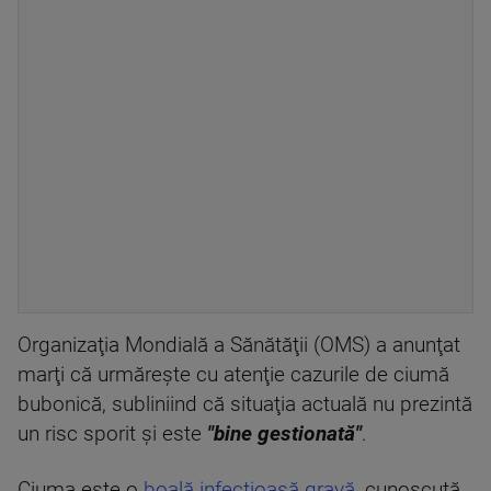
Organizaţia Mondială a Sănătăţii (OMS) a anunţat
marţi că urmăreşte cu atenţie cazurile de ciumă
bubonică, subliniind că situaţia actuală nu prezintă
un risc sporit şi este
"bine gestionată"
.
Ciuma este o
boală infecțioasă gravă
, cunoscută