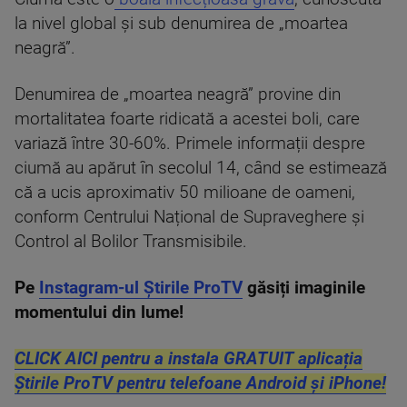
la nivel global și sub denumirea de „moartea
neagră”.
Denumirea de „moartea neagră” provine din
mortalitatea foarte ridicată a acestei boli, care
variază între 30-60%. Primele informații despre
ciumă au apărut în secolul 14, când se estimează
că a ucis aproximativ 50 milioane de oameni,
conform Centrului Național de Supraveghere și
Control al Bolilor Transmisibile.
Pe
Instagram-ul Știrile ProTV
găsiți imaginile
momentului din lume!
CLICK AICI pentru a instala GRATUIT aplicația
Știrile ProTV pentru telefoane Android și iPhone!