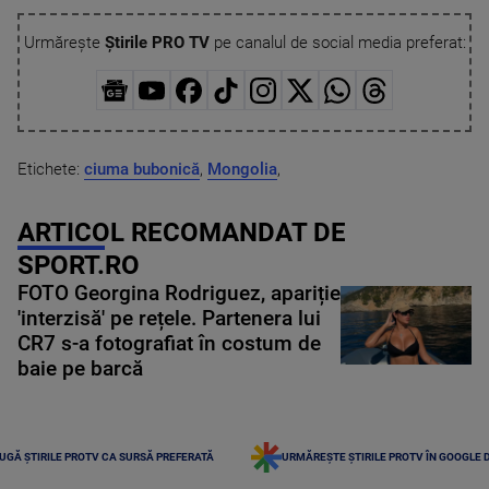
Urmărește
Știrile PRO TV
pe canalul de social media preferat:
Etichete:
ciuma bubonică
,
Mongolia
,
ARTICOL RECOMANDAT DE
SPORT.RO
FOTO Georgina Rodriguez, apariție
'interzisă' pe rețele. Partenera lui
CR7 s-a fotografiat în costum de
baie pe barcă
UGĂ ȘTIRILE PROTV CA SURSĂ PREFERATĂ
URMĂREȘTE ȘTIRILE PROTV ÎN GOOGLE 