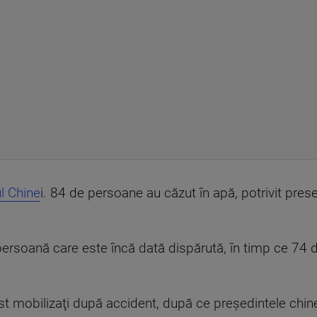
l Chine
i. 84 de persoane au căzut în apă, potrivit prese
 persoană care este încă dată dispărută, în timp ce 74 d
t mobilizaţi după accident, după ce preşedintele chinez