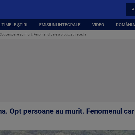
P
LTIMELE ȘTIRI
EMISIUNI INTEGRALE
VIDEO
ROMÂNIA,
 Opt persoane au murit. Fenomenul care a provocat tragedia
na. Opt persoane au murit. Fenomenul car