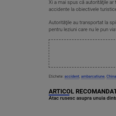
Xi a mai spus că autorităţile a
accidente la obiectivele turistic
Autorităţile au transportat la s
pentru leziuni care nu le pun viaţ
Etichete:
accident
,
ambarcatiune
,
Chin
ARTICOL RECOMANDAT
Atac rusesc asupra unuia dintr