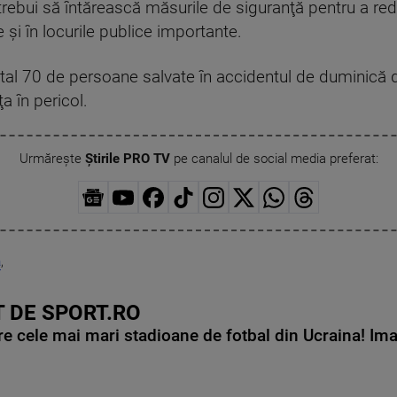
r trebui să întărească măsurile de siguranţă pentru a 
e şi în locurile publice importante.
pital 70 de persoane salvate în accidentul de duminică 
a în pericol.
Urmărește
Știrile PRO TV
pe canalul de social media preferat:
a
,
 DE SPORT.RO
e cele mai mari stadioane de fotbal din Ucraina! Ima