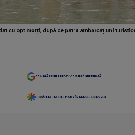
dat cu opt morți, după ce patru ambarcațiuni turistic
ADAUGĂ ȘTIRILE PROTV CA SURSĂ PREFERATĂ
URMĂREȘTE ȘTIRILE PROTV ÎN GOOGLE DISCOVER