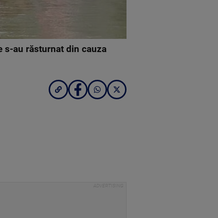
e s-au răsturnat din cauza