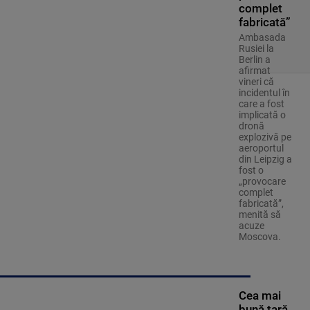
complet
fabricată”
Ambasada
Rusiei la
Berlin a
afirmat
vineri că
incidentul în
care a fost
implicată o
dronă
explozivă pe
aeroportul
din Leipzig a
fost o
„provocare
complet
fabricată”,
menită să
acuze
Moscova.
Cea mai
bună țară