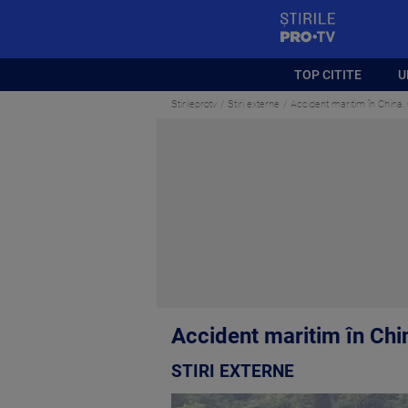
StirilePROTV
TOP CITITE
U
Stirileprotv
Stiri externe
Accident maritim în China.
Accident maritim în Chi
STIRI EXTERNE