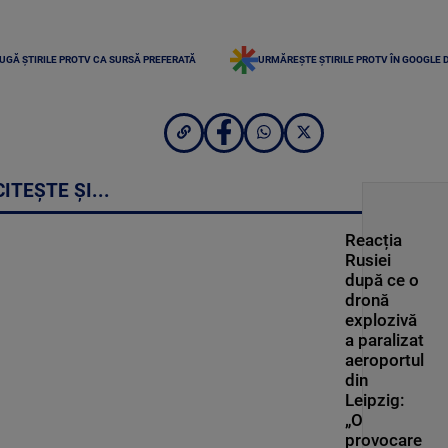
UGĂ ȘTIRILE PROTV CA SURSĂ PREFERATĂ
URMĂREȘTE ȘTIRILE PROTV ÎN GOOGLE 
CITEȘTE ȘI...
Reacția
Rusiei
după ce o
dronă
explozivă
a paralizat
aeroportul
din
Leipzig:
„O
provocare