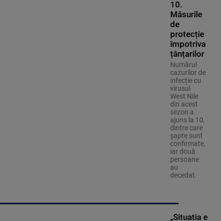
10.
Măsurile
de
protecție
împotriva
țânțarilor
Numărul
cazurilor de
infecție cu
virusul
West Nile
din acest
sezon a
ajuns la 10,
dintre care
șapte sunt
confirmate,
iar două
persoane
au
decedat.
„Situația e