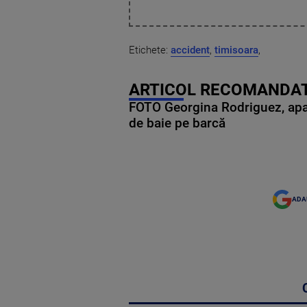
Etichete:
accident
,
timisoara
,
ARTICOL RECOMANDAT
FOTO Georgina Rodriguez, apariț
de baie pe barcă
ADA