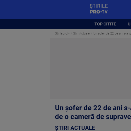
StirilePROTV
TOP CITITE
U
Stirileprotv
Știri Actuale
Un șofer de 22 de ani s-a 
Un șofer de 22 de ani s-
de o cameră de suprav
ȘTIRI ACTUALE