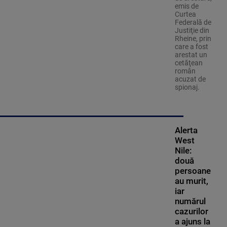
emis de
Curtea
Federală de
Justiţie din
Rheine, prin
care a fost
arestat un
cetăţean
român
acuzat de
spionaj.
Alerta
West
Nile:
două
persoane
au murit,
iar
numărul
cazurilor
a ajuns la