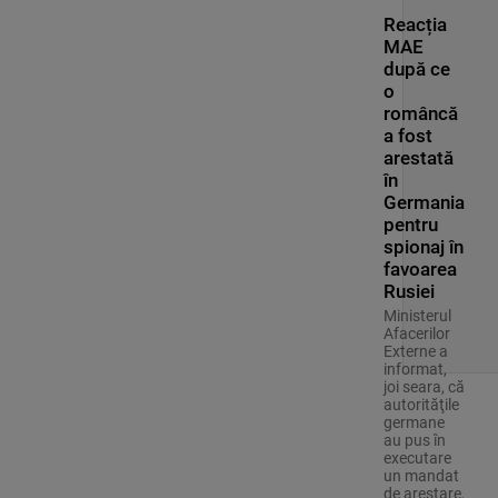
Reacția
MAE
după ce
o
româncă
a fost
arestată
în
Germania
pentru
spionaj în
favoarea
Rusiei
Ministerul
Afacerilor
Externe a
informat,
joi seara, că
autorităţile
germane
au pus în
executare
un mandat
de arestare,