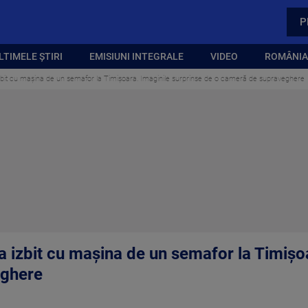
P
LTIMELE ȘTIRI
EMISIUNI INTEGRALE
VIDEO
ROMÂNIA,
izbit cu mașina de un semafor la Timișoara. Imaginile surprinse de o cameră de supraveghere
a izbit cu mașina de un semafor la Timișo
eghere