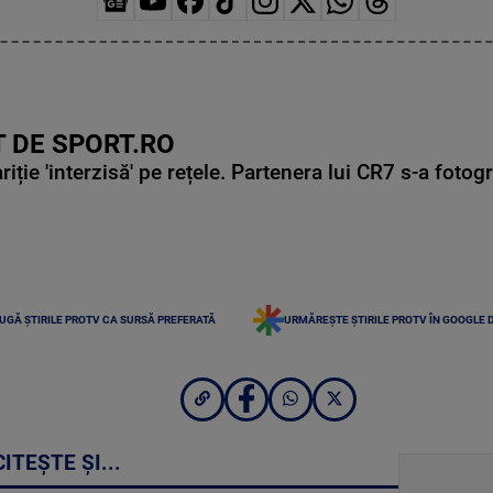
 DE SPORT.RO
ie 'interzisă' pe rețele. Partenera lui CR7 s-a fotog
UGĂ ȘTIRILE PROTV CA SURSĂ PREFERATĂ
URMĂREȘTE ȘTIRILE PROTV ÎN GOOGLE 
CITEȘTE ȘI...