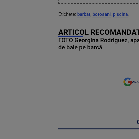
Etichete:
barbat
,
botosani
,
piscina
,
ARTICOL RECOMANDAT
FOTO Georgina Rodriguez, apariț
de baie pe barcă
ADA