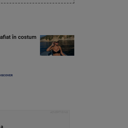
rafiat în costum
DISCOVER
 a