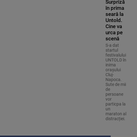
Surpriză
în prima
seară la
Untold.
Cine va
urca pe
scenă
S-a dat
startul
festivalului
UNTOLD în
inima
orașului
Cluj-
Napoca.
Sute de mii
de
persoane
vor
particpa la
un
maraton al
distracției.