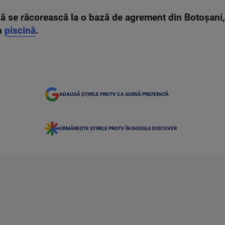
să se răcorească la o bază de agrement din Botoșani, 
în
piscină
.
ADAUGĂ ȘTIRILE PROTV CA SURSĂ PREFERATĂ
URMĂREȘTE ȘTIRILE PROTV ÎN GOOGLE DISCOVER