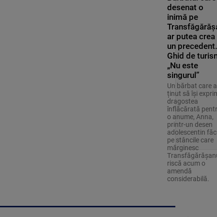
desenat o
inimă pe
Transfăgărăș
ar putea crea
un precedent
Ghid de turis
„Nu este
singurul”
Un bărbat care a
ținut să își expr
dragostea
înflăcărată pent
o anume, Anna,
printr-un desen
adolescentin făc
pe stâncile care
mărginesc
Transfăgărășan
riscă acum o
amendă
considerabilă.