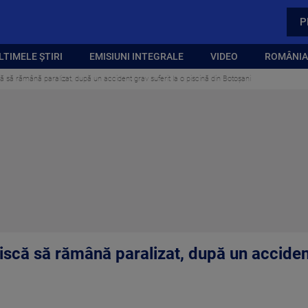
P
LTIMELE ȘTIRI
EMISIUNI INTEGRALE
VIDEO
ROMÂNIA,
ă să rămână paralizat, după un accident grav suferit la o piscină din Botoșani
iscă să rămână paralizat, după un accident