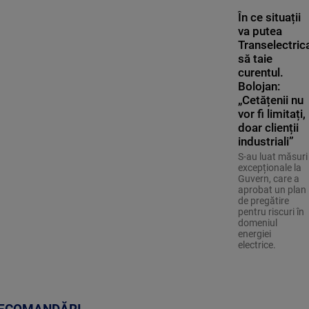
În ce situații
va putea
Transelectric
să taie
curentul.
Bolojan:
„Cetățenii nu
vor fi limitați,
doar clienții
industriali”
S-au luat măsuri
excepționale la
Guvern, care a
aprobat un plan
de pregătire
pentru riscuri în
domeniul
energiei
electrice.