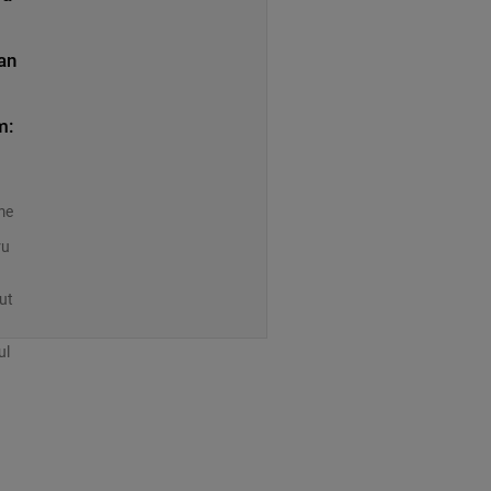
an
.
m:
ime
ru
ut
ul