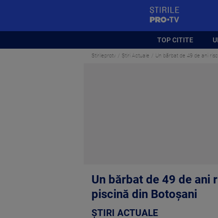
StirilePROTV
TOP CITITE
U
Stirileprotv
Știri Actuale
Un bărbat de 49 de ani risc
Un bărbat de 49 de ani r
piscină din Botoșani
ȘTIRI ACTUALE