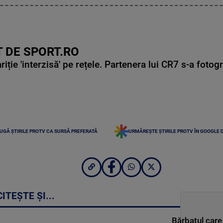
 DE SPORT.RO
ie 'interzisă' pe rețele. Partenera lui CR7 s-a fotog
UGĂ ȘTIRILE PROTV CA SURSĂ PREFERATĂ
URMĂREȘTE ȘTIRILE PROTV ÎN GOOGLE 
CITEȘTE ȘI...
Bărbatul care