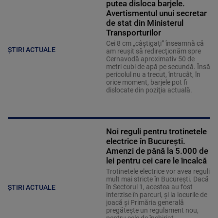
putea disloca barjele.
Avertismentul unui secretar
de stat din Ministerul
Transporturilor
Cei 8 cm „câştigaţi” înseamnă că
ȘTIRI ACTUALE
am reuşit să redirecţionăm spre
Cernavodă aproximativ 50 de
metri cubi de apă pe secundă. Însă
pericolul nu a trecut, întrucât, în
orice moment, barjele pot fi
dislocate din poziţia actuală.
Noi reguli pentru trotinetele
electrice în București.
Amenzi de până la 5.000 de
lei pentru cei care le încalcă
Trotinetele electrice vor avea reguli
mult mai stricte în București. Dacă
în Sectorul 1, acestea au fost
ȘTIRI ACTUALE
interzise în parcuri, și la locurile de
joacă și Primăria generală
pregătește un regulament nou,
pentru cele de închiriat.