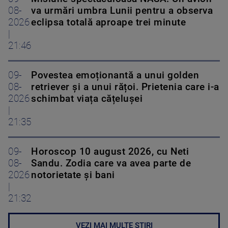
08-
va urmări umbra Lunii pentru a observa
2026
eclipsa totală aproape trei minute
|
21:46
09-
Povestea emoționantă a unui golden
08-
retriever și a unui rățoi. Prietenia care i-a
2026
schimbat viața cățelușei
|
21:35
09-
Horoscop 10 august 2026, cu Neti
08-
Sandu. Zodia care va avea parte de
2026
notorietate și bani
|
21:32
VEZI MAI MULTE ȘTIRI