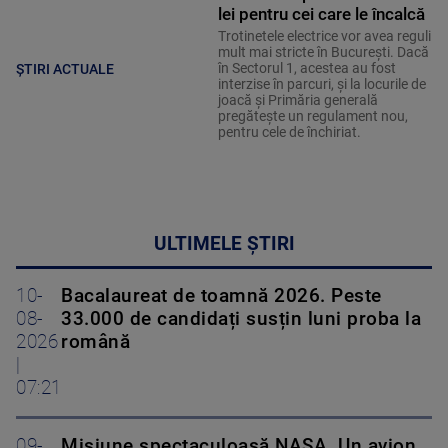
lei pentru cei care le încalcă
Trotinetele electrice vor avea reguli
mult mai stricte în București. Dacă
în Sectorul 1, acestea au fost
ȘTIRI ACTUALE
interzise în parcuri, și la locurile de
joacă și Primăria generală
pregătește un regulament nou,
pentru cele de închiriat.
ULTIMELE ȘTIRI
10-
Bacalaureat de toamnă 2026. Peste
08-
33.000 de candidați susțin luni proba la
2026
română
|
07:21
09-
Misiune spectaculoasă NASA. Un avion