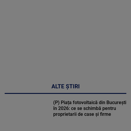
MAI
MULTE
DETALII
31:15
ALTE ȘTIRI
(P) Piața fotovoltaică din București
în 2026: ce se schimbă pentru
proprietarii de case și firme