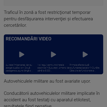
Traficul în zonă a fost restricţionat temporar
pentru desfăşurarea intervenţiei şi efectuarea
cercetărilor.
RECOMANDĂRI VIDEO
Au ratat îmbarcarea, dar au
Noi reguli pentru trotinetele
Primele efecte după
alergat după avion. Două
electrice în București. Amenzi de
scufundarea barjelor în Dunăre.
pasagere au ajuns lângă o ...
până la 5.000 ...
Câte zile de funcționare a ...
Autovehiculele militare au fost avariate uşor.
Conducătorii autovehiculelor militare implicate în
accident au fost testaţi cu aparatul etilotest,
rezultatele fiind negative.