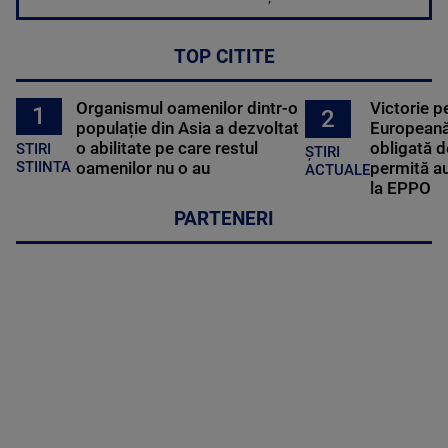
TOP CITITE
Organismul oamenilor dintr-o
Victorie p
1
2
populație din Asia a dezvoltat
Europeană
o abilitate pe care restul
obligată d
STIRI
ȘTIRI
oamenilor nu o au
permită au
STIINTA
ACTUALE
la EPPO
PARTENERI