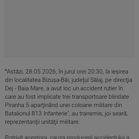
"
Astăzi, 28.05.2026, în jurul orei 20:30, la ieşirea
din localitatea Bizuşa-Băi, judeţul Sălaj, pe direcţia
Dej - Baia Mare, a avut loc un accident rutier în
care au fost implicate trei transportoare blindate
Piranha 5 aparţinând unei coloane militare din
Batalionul 813 Infanterie", au transmis, joi seară,
reprezentanţii unităţii militare.
Potrivit acestora, cauza producerii accidentului a