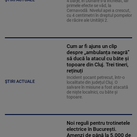
4 barje, în Dunăre s-a încheiat, iar
primele efecte se văd, la
Cernavodă. Nivelul apei a crescut,
cu 4 centimetri în dreptul pompelor
de răcire ale Unității 2.
Cum ar fi ajuns un clip
despre „ambulanța neagră”
să ducă la atacul cu bâte și
topoare din Cluj. Trei tineri,
reținuți
Incident șocant petrecut, într-o
ȘTIRI ACTUALE
localitate din județul Cluj. O
salvare în misiune a fost atacată
de niște localnici, cu bâte și
topoare.
Noi reguli pentru trotinetele
electrice în București.
Amenzi de până la 5.000 de