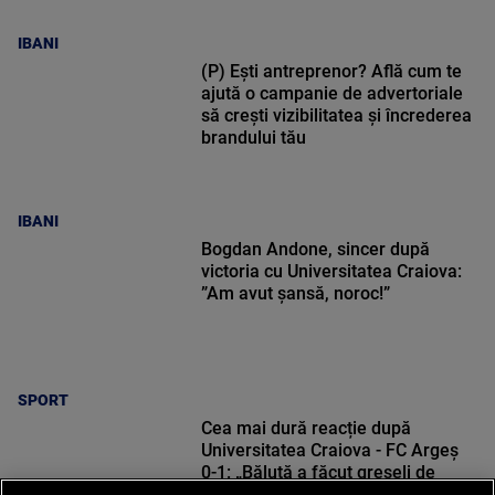
IBANI
(P) Ești antreprenor? Află cum te
ajută o campanie de advertoriale
să crești vizibilitatea și încrederea
brandului tău
IBANI
Bogdan Andone, sincer după
victoria cu Universitatea Craiova:
”Am avut șansă, noroc!”
SPORT
Cea mai dură reacție după
Universitatea Craiova - FC Argeș
0-1: „Băluță a făcut greșeli de
începători! Elisor încă este dator”