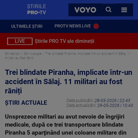
StirilePROTV
CAUTA
VOYO
TOATE 
PROTV NEWS LIVE
ULTIMELE ȘTIRI
LIVE
Știrile PRO TV ale dimineții
Stirileprotv
Știri Actuale
Trei blindate Piranha, implicate într-un accident în Sălaj. 11
militari au fost răniți
Trei blindate Piranha, implicate într-un
accident în Sălaj. 11 militari au fost
răniți
Data publicării:
28-05-2026 | 22:43
ȘTIRI ACTUALE
Data actualizării:
29-05-2026 | 10:43
Unsprezece militari au avut nevoie de îngrijiri
medicale, după ce trei transportoare blindate
Piranha 5 aparţinând unei coloane militare din