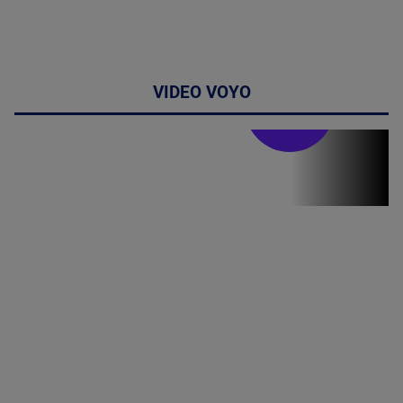
VIDEO VOYO
Stirile PRO TV
Stirile PRO
TV # 19.00 -
09 August
2026