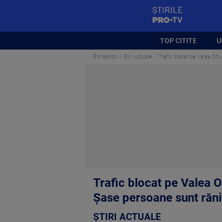
StirilePROTV
TOP CITITE
U
Stirileprotv
Știri Actuale
Trafic blocat pe Valea Oltu
Trafic blocat pe Valea O
Şase persoane sunt răni
ȘTIRI ACTUALE