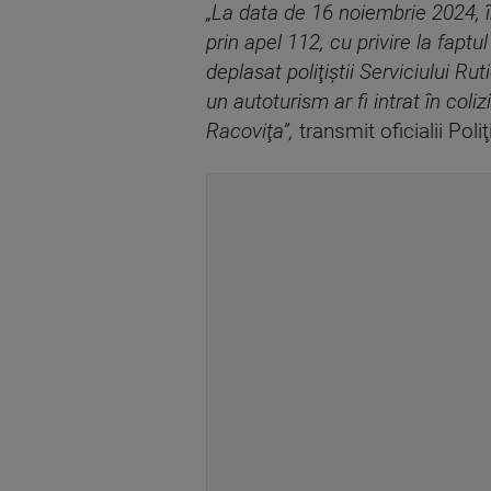
„La data de 16 noiembrie 2024, în
prin apel 112, cu privire la faptu
deplasat poliţiştii Serviciului Ru
un autoturism ar fi intrat în col
Racoviţa”,
transmit oficialii Poli