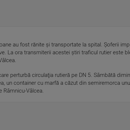
ne au fost rănite şi transportate la spital. Şoferii impl
tive. La ora transmiterii acestei ştiri traficul rutier est
Vâlcea.
care perturbă circulaţia rutieră pe DN 5. Sâmbătă dimin
Vâlcea, un container cu marfă a căzut din semiremorca u
re Râmnicu-Vâlcea.