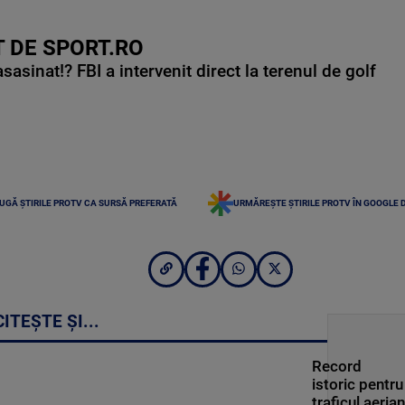
 DE SPORT.RO
asinat!? FBI a intervenit direct la terenul de golf
UGĂ ȘTIRILE PROTV CA SURSĂ PREFERATĂ
URMĂREȘTE ȘTIRILE PROTV ÎN GOOGLE 
CITEȘTE ȘI...
Record
istoric pentru
traficul aerian