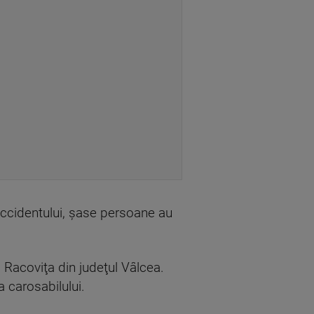
 accidentului, şase persoane au
a Racoviţa din judeţul Vâlcea.
a carosabilului.