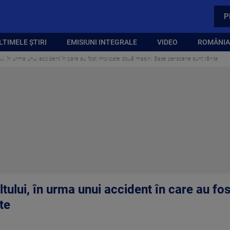
P
LTIMELE ȘTIRI
EMISIUNI INTEGRALE
VIDEO
ROMÂNIA,
lui, în urma unui accident în care au fost implicate două mașini. Şase persoane sunt rănite
ltului, în urma unui accident în care au fo
te