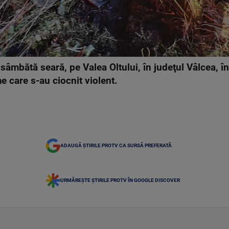
, sâmbătă seară, pe Valea Oltului, în judeţul Vâlcea, 
e care s-au ciocnit violent.
ADAUGĂ ȘTIRILE PROTV CA SURSĂ PREFERATĂ
URMĂREȘTE ȘTIRILE PROTV ÎN GOOGLE DISCOVER