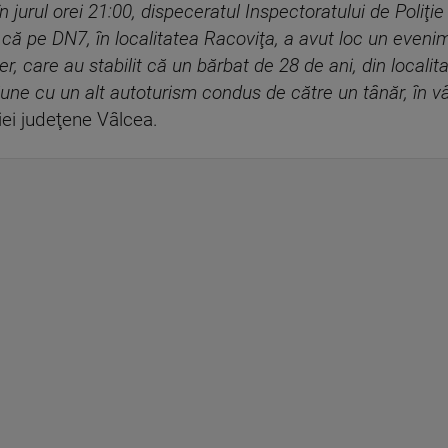
 jurul orei 21:00, dispeceratul Inspectoratului de Poliţi
l că pe DN7, în localitatea Racoviţa, a avut loc un evenim
tier, care au stabilit că un bărbat de 28 de ani, din local
iziune cu un alt autoturism condus de către un tânăr, în vâ
ţiei judeţene Vâlcea.