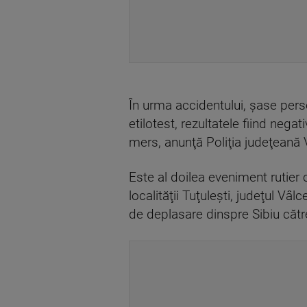
În urma accidentului, şase persoa
etilotest, rezultatele fiind nega
mers, anunţă Poliţia judeţeană 
Este al doilea eveniment rutier 
localităţii Tuţuleşti, judeţul 
de deplasare dinspre Sibiu căt