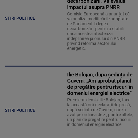
decarbonizării. Va evalua
impactul asupra PNRR
Comisia Europeană a anunțat că
STIRI POLITICE
va analiza modificările adoptate
de Parlament la legea
decarbonizării pentru a stabili
dacă acestea afectează
îndeplinirea jalonului din PNRR
privind reforma sectorului
energetic.
Ilie Bolojan, după ședința de
Guvern: „Am aprobat planul
de pregătire pentru riscuri în
domeniul energiei electrice”
Premierul demis, Ilie Bolojan, face
la această oră declarații de presă,
după ședința de Guvern, care a
STIRI POLITICE
avut pe ordinea de zi, printre altele,
un plan de pregătire pentru riscuri
în domeniul energiei electrice.