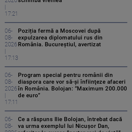
2026
schimbă vremea
|
17:21
06-
Poziția fermă a Moscovei după
08-
expulzarea diplomatului rus din
2026
România. Bucureștiul, avertizat
|
17:13
06-
Program special pentru românii din
08-
diaspora care vor să-şi înfiinţeze afaceri
2026
în România. Bolojan: ”Maximum 200.000
|
de euro”
17:11
06-
Ce a răspuns Ilie Bolojan, întrebat dacă
08-
va urma exemplul lui Nicușor Dan,