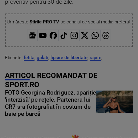
preventiv pentru 30 de zile.
Urmărește
Știrile PRO TV
pe canalul de social media preferat:
Etichete:
fetita
,
galati
,
lipsire de libertate
,
rapire
,
ARTICOL RECOMANDAT DE
SPORT.RO
FOTO Georgina Rodriguez, apariție
'interzisă' pe rețele. Partenera lui
CR7 s-a fotografiat în costum de
baie pe barcă