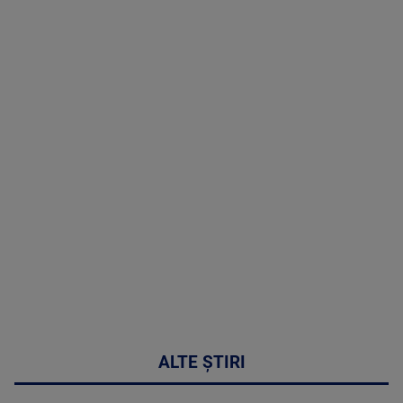
TV # 13.00 -
06 August
2026
MAI
MULTE
DETALII
49:04
ALTE ȘTIRI