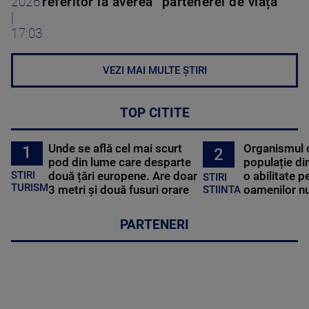
2026
referitor la averea ”partenerei de viață”
|
17:03
VEZI MAI MULTE ȘTIRI
TOP CITITE
Unde se află cel mai scurt
Organismul 
1
2
pod din lume care desparte
populație di
STIRI
două țări europene. Are doar
o abilitate p
STIRI
TURISM
3 metri și două fusuri orare
oamenilor nu
STIINTA
PARTENERI