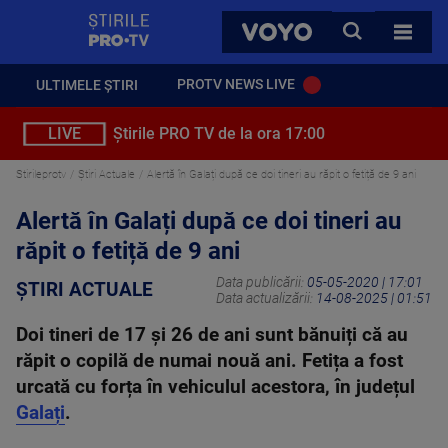
StirilePROTV
CAUTA
VOYO
TOATE 
PROTV NEWS LIVE
ULTIMELE ȘTIRI
LIVE
Știrile PRO TV de la ora 17:00
Stirileprotv
Știri Actuale
Alertă în Galați după ce doi tineri au răpit o fetiță de 9 ani
Alertă în Galați după ce doi tineri au
răpit o fetiță de 9 ani
Data publicării:
05-05-2020 | 17:01
ȘTIRI ACTUALE
Data actualizării:
14-08-2025 | 01:51
Doi tineri de 17 și 26 de ani sunt bănuiți că au
răpit o copilă de numai nouă ani. Fetița a fost
urcată cu forța în vehiculul acestora, în județul
Galați
.