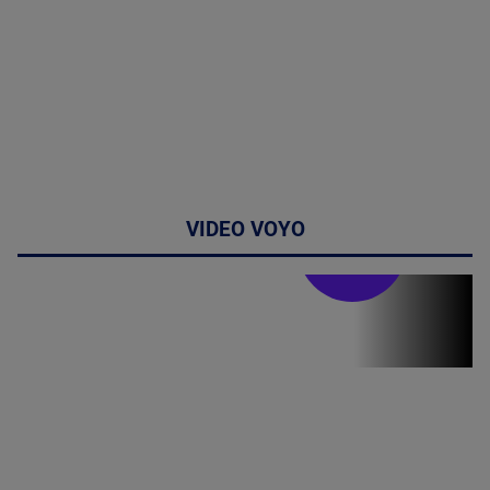
VIDEO VOYO
Stirile PRO TV
Stirile PRO