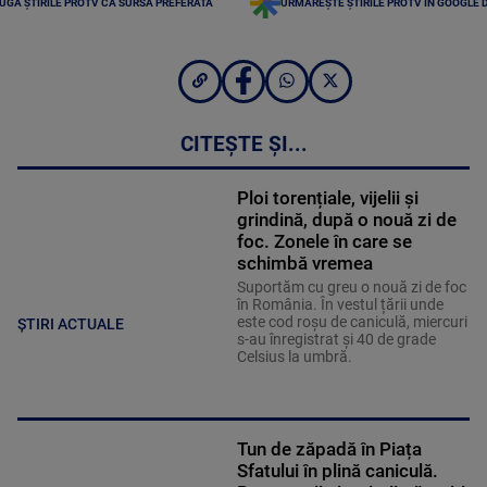
UGĂ ȘTIRILE PROTV CA SURSĂ PREFERATĂ
URMĂREȘTE ȘTIRILE PROTV ÎN GOOGLE 
CITEȘTE ȘI...
Ploi torențiale, vijelii și
grindină, după o nouă zi de
foc. Zonele în care se
schimbă vremea
Suportăm cu greu o nouă zi de foc
în România. În vestul țării unde
este cod roșu de caniculă, miercuri
ȘTIRI ACTUALE
s-au înregistrat și 40 de grade
Celsius la umbră.
Tun de zăpadă în Piața
Sfatului în plină caniculă.