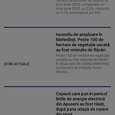
camere de închiriat) au scăzut, în
luna iunie 2026, comparativ cu
luna iunie 2025, cu 2,5%, respectiv
cu 5,7%, informează, joi, INS.
Incendiu de amploare în
Mehedinți. Peste 100 de
hectare de vegetație uscată
au fost mistuite de flăcări
Peste 100 de hectare de vegetație
uscată au fost mistuite de flăcări
în două sate din județul Mehedinți,
ȘTIRI ACTUALE
nu departe de Drobeta-Turnu
Severin.
Copacii care pun în pericol
liniile de energie electrică
din Apuseni au fost tăiați,
după pana uriașă de curent
din iarnă