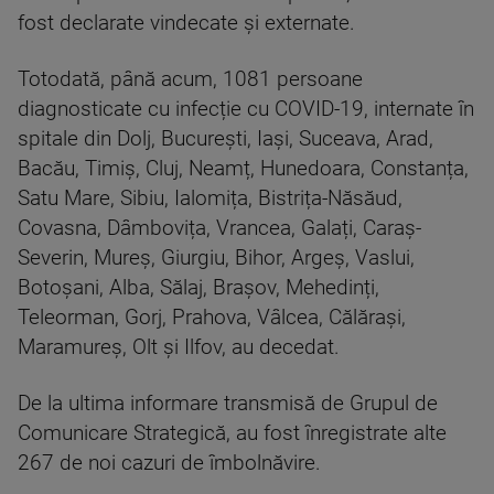
fost declarate vindecate și externate.
Totodată, până acum, 1081 persoane
diagnosticate cu infecție cu COVID-19, internate în
spitale din Dolj, București, Iași, Suceava, Arad,
Bacău, Timiș, Cluj, Neamț, Hunedoara, Constanța,
Satu Mare, Sibiu, Ialomița, Bistrița-Năsăud,
Covasna, Dâmbovița, Vrancea, Galați, Caraș-
Severin, Mureș, Giurgiu, Bihor, Argeș, Vaslui,
Botoșani, Alba, Sălaj, Brașov, Mehedinți,
Teleorman, Gorj, Prahova, Vâlcea, Călărași,
Maramureș, Olt și Ilfov, au decedat.
De la ultima informare transmisă de Grupul de
Comunicare Strategică, au fost înregistrate alte
267 de noi cazuri de îmbolnăvire.