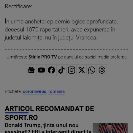
Rectificare:
În urma anchetei epidemiologice aprofundate,
decesul 1070 raportat ieri, avea expunerea în
județul Ialomița, nu în județul Vrancea.
Urmărește
Știrile PRO TV
pe canalul de social media preferat:
Etichete:
coronavirus
,
romania
,
ARTICOL RECOMANDAT DE
SPORT.RO
Donald Trump, ținta unui nou
asasinat!? FBI a intervenit direct la