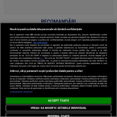
RECOMANDĂRI
Nouă ne pasă ca datele tale personale să rămână confidențiale
Vot decizional. Legea
Noi și partenerii noștri
201
stocăm și/sau accesăm informații pe dispozitivul dvs., precum identificatorii cookie
unici pentru prelucrarea datelor cu caracter personal. Puteți accepta sau gestiona alegerile dvs. făcând clic mai jos
biodiversităţii a fost
sau în orice moment, pe pagina cu politica de confidențialitate. Aceste alegeri vor fi raportate partenerilor noștri și
nu vă vor afecta navigarea.
Mai multe detalii
adoptată în Senat. USR,
Noi si partenerii nostri (retelele de socializare si agentiile de publicitate partenere, precum si furnizorii nostri de
servicii de date analitice) prelucram date pentru a permite website-ului sa functioneze, pentru a personaliza
despre modificările aduse
continutul si anunturile publicitare afisate in functie de interesele si/sau profilul dvs., pentru a va oferi
functionalitati aferente retelelor de socializare si pentru a analiza traficul pe website. Beneficiati de drepturile
de PSD: O "trădare"
prevazute de art. 15-22 din GDPR in legatura cu prelucrarea datelor cu caracter personal. Aceste drepturi pot fi
exercitate prin modalitatea indicata
aici
. Prin click pe “ACCEPT TOATE”, acceptati folosirea tuturor Tehnologiilor de
Proiectul de lege privind Strategia
tip Cookie, care implica inclusiv acceptul dvs. cu privire la stocarea/accesarea informatiilor de catre Vendor-ii cu
care colaboram. Prin click pe “VREAU SA MODIFIC SETARILE INDIVIDUAL” puteti schimba preferintele in mod
STIRI POLITICE
naţională pentru conservarea
individual, mai putin cele legate de cookie strict necesare pentru functionarea website-ului.
biodiversităţii a fost din nou
Atât noi, cât și partenerii noștri prelucrăm datele pentru a oferi:
dezbătut, astăzi, în plenul
Dezvoltarea și îmbunătățirea serviciilor. Măsurarea performanței reclamelor. Stocarea și/sau accesarea informațiilor
Senatului, după ce a fost modificat
de pe un dispozitiv. Utilizarea profilurilor pentru selectarea conținutului personalizat. Crearea profilurilor de conținut
personalizat. Utilizarea profilurilor pentru selectarea publicității personalizate. Crearea profilurilor pentru publicitate
"suplimentar" în plenul Camerei
personalizată. Măsurarea performanței conținutului. Înțelegerea publicului prin statistici sau combinații de date din
Deputaţilor. În urmă cu puțin timp,
surse diferite. Utilizarea de date limitate pentru a selecta publicitatea. Utilizarea datelor limitate pentru a selecta
conținutul. Date precise de geolocație și identificarea prin scanarea dispozitivului.
legea a fost adoptată.
Listă parteneri (furnizori)
ACCEPT TOATE
VREAU SA MODIFIC SETARILE INDIVIDUAL
Reuters: Escaladarea
RESPING TOATE