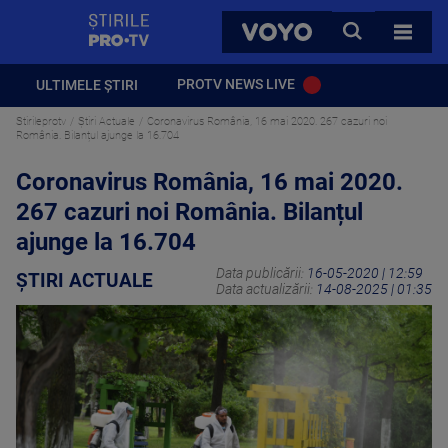
StirilePROTV
CAUTA
VOYO
TOATE 
PROTV NEWS LIVE
ULTIMELE ȘTIRI
Stirileprotv
Știri Actuale
Coronavirus România, 16 mai 2020. 267 cazuri noi
România. Bilanțul ajunge la 16.704
Coronavirus România, 16 mai 2020.
267 cazuri noi România. Bilanțul
ajunge la 16.704
Data publicării:
16-05-2020 | 12:59
ȘTIRI ACTUALE
Data actualizării:
14-08-2025 | 01:35