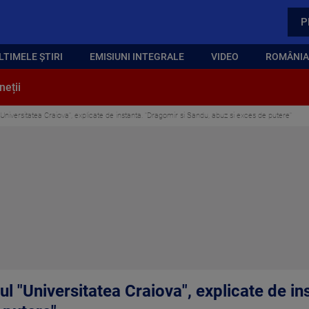
P
LTIMELE ȘTIRI
EMISIUNI INTEGRALE
VIDEO
ROMÂNIA,
neții
niversitatea Craiova", explicate de instanta. "Dragomir si Sandu, abuz si exces de putere"
 "Universitatea Craiova", explicate de in