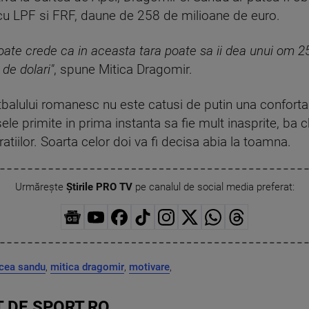
 cu LPF si FRF, daune de 258 de milioane de euro.
oate crede ca in aceasta tara poate sa ii dea unui om 2
de dolari"
, spune Mitica Dragomir.
 fotbalului romanesc nu este catusi de putin una confort
le primite in prima instanta sa fie mult inasprite, ba 
ratiilor. Soarta celor doi va fi decisa abia la toamna.
Urmărește
Știrile PRO TV
pe canalul de social media preferat:
cea sandu
,
mitica dragomir
,
motivare
,
 DE SPORT.RO