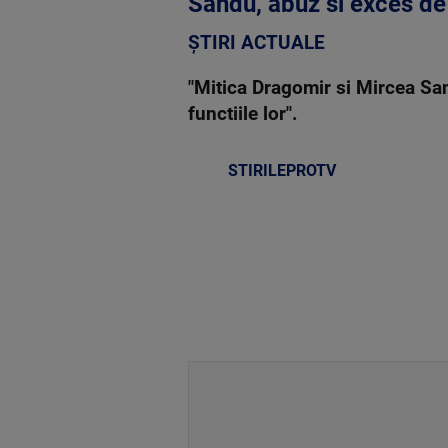
Sandu, abuz si exces de
ȘTIRI ACTUALE
"Mitica Dragomir si Mircea San
functiile lor".
STIRILEPROTV