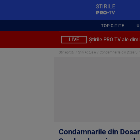
StirilePROTV
TOP CITITE
U
LIVE
Știrile PRO TV ale dimi
Stirileprotv
Știri Actuale
Condamnarile din Dosarul "U
Condamnarile din Dosarul