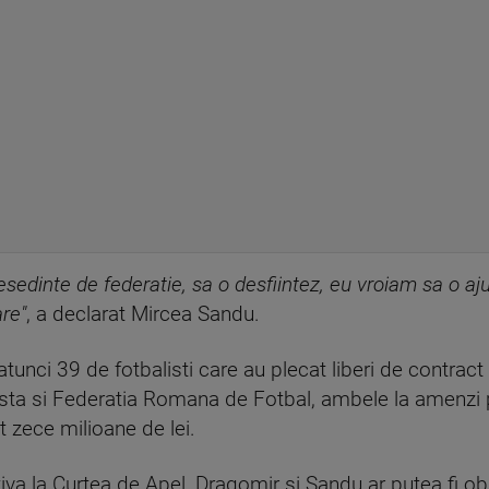
sedinte de federatie, sa o desfiintez, eu vroiam sa o a
are"
, a declarat Mircea Sandu.
tunci 39 de fotbalisti care au plecat liberi de contract l
sta si Federatia Romana de Fotbal, ambele la amenzi 
ut zece milioane de lei.
va la Curtea de Apel, Dragomir si Sandu ar putea fi obl