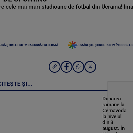
e cele mai mari stadioane de fotbal din Ucraina! Ima
UGĂ ȘTIRILE PROTV CA SURSĂ PREFERATĂ
URMĂREȘTE ȘTIRILE PROTV ÎN GOOGLE 
CITEȘTE ȘI...
Dunărea
rămâne la
Cernavodă
la nivelul
din 3
august. În