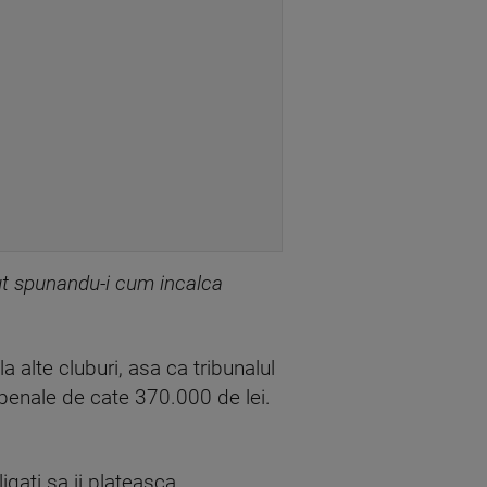
jut spunandu-i cum incalca
a alte cluburi, asa ca tribunalul
penale de cate 370.000 de lei.
igati sa ii plateasca