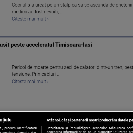
Copilul s-a urcat pe-un stalp ca sa se ascunda de prietenii s
medicii au fost nevoiti, ...
Citeste mai mult ›
busit peste acceleratul Timisoara-Iasi
Pericol de moarte pentru zeci de calatori dintr-un tren, pes
tensiune. Prin cabluri ...
Citeste mai mult ›
nțiale
Atât noi, cât și partenerii noștri prelucrăm datele pe
1
, precum identificatorii
Dezvoltarea și îmbunătățirea serviciilor. Măsurarea per
accesarea informațiilor de pe un dispozitiv. Utilizarea pro
 gestiona alegerile dvs.