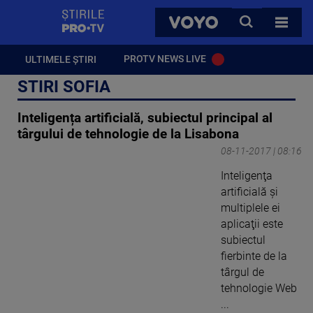
StirilePROTV
CAUTA
VOYO
TOATE 
PROTV NEWS LIVE
ULTIMELE ȘTIRI
STIRI SOFIA
Inteligența artificială, subiectul principal al
târgului de tehnologie de la Lisabona
08-11-2017 | 08:16
Inteligenţa
artificială şi
multiplele ei
aplicaţii este
subiectul
fierbinte de la
târgul de
tehnologie Web
...