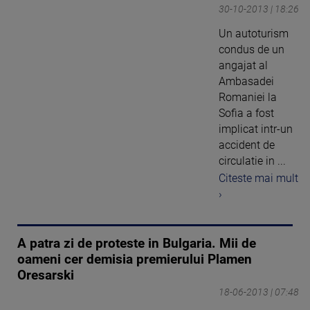
30-10-2013 | 18:26
Un autoturism
condus de un
angajat al
Ambasadei
Romaniei la
Sofia a fost
implicat intr-un
accident de
circulatie in ...
Citeste mai mult
›
A patra zi de proteste in Bulgaria. Mii de
oameni cer demisia premierului Plamen
Oresarski
18-06-2013 | 07:48