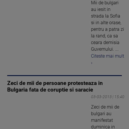
Mii de bulgari
au iesit in
strada la Sofia
si in alte orase,
pentru a patra zi
la rand, ca sa
ceara demisia
Guvernului. ...
Citeste mai mult
›
Zeci de mii de persoane protesteaza in
Bulgaria fata de coruptie si saracie
03-03-2013 | 15:40
Zeci de mii de
bulgari au
manifestat
duminica in