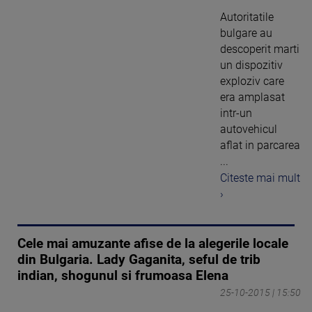
Autoritatile
bulgare au
descoperit marti
un dispozitiv
exploziv care
era amplasat
intr-un
autovehicul
aflat in parcarea
...
Citeste mai mult
›
Cele mai amuzante afise de la alegerile locale
din Bulgaria. Lady Gaganita, seful de trib
indian, shogunul si frumoasa Elena
25-10-2015 | 15:50