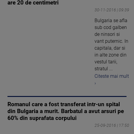
are 20 de centimetri
30-11-2016 | 09:39
Bulgaria se afla
sub cod galben
de ninsori si
vant puternic. In
capitala, dar si
in alte zone din
vestul tarii,
stratul ...
Citeste mai mult
›
Romanul care a fost transferat intr-un spital
din Bulgaria a murit. Barbatul a avut arsuri pe
60% din suprafata corpului
25-09-2016 | 17:50