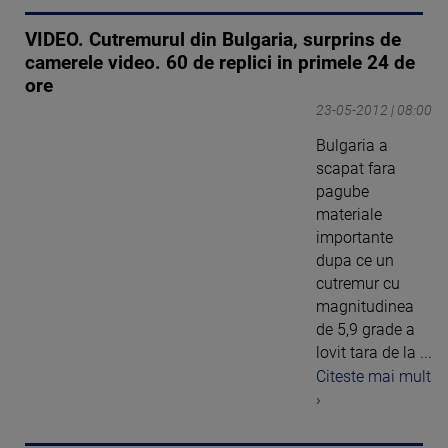
VIDEO. Cutremurul din Bulgaria, surprins de
camerele video. 60 de replici in primele 24 de
ore
23-05-2012 | 08:00
Bulgaria a
scapat fara
pagube
materiale
importante
dupa ce un
cutremur cu
magnitudinea
de 5,9 grade a
lovit tara de la ...
Citeste mai mult
›