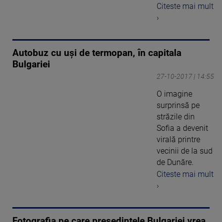
Citeste mai mult
›
Autobuz cu uşi de termopan, în capitala
Bulgariei
27-10-2017 | 14:55
O imagine
surprinsă pe
străzile din
Sofia a devenit
virală printre
vecinii de la sud
de Dunăre.
Citeste mai mult
›
Fotografia pe care presedintele Bulgariei vrea