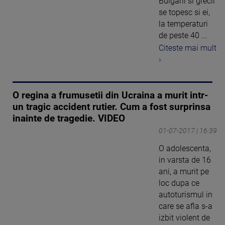
Bulgarii si grecii
se topesc si ei,
la temperaturi
de peste 40 ...
Citeste mai mult
›
O regina a frumusetii din Ucraina a murit intr-
un tragic accident rutier. Cum a fost surprinsa
inainte de tragedie. VIDEO
01-07-2017 | 16:39
O adolescenta,
in varsta de 16
ani, a murit pe
loc dupa ce
autoturismul in
care se afla s-a
izbit violent de