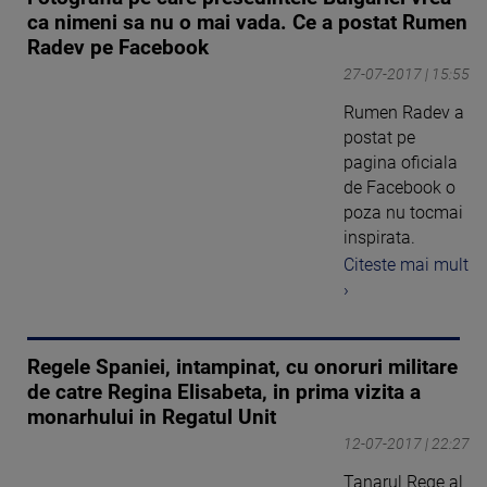
ca nimeni sa nu o mai vada. Ce a postat Rumen
Radev pe Facebook
27-07-2017 | 15:55
Rumen Radev a
postat pe
pagina oficiala
de Facebook o
poza nu tocmai
inspirata.
Citeste mai mult
›
Regele Spaniei, intampinat, cu onoruri militare
de catre Regina Elisabeta, in prima vizita a
monarhului in Regatul Unit
12-07-2017 | 22:27
Tanarul Rege al