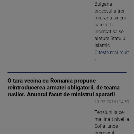
Bulgaria
procesul a trei
migranti sirieni
care ar fi
incercat sa se
alature Statului
Islamic.
Citeste mai mult
›
O tara vecina cu Romania propune
reintroducerea armatei obligatorii, de teama
rusilor. Anuntul facut de ministrul apararii
13-07-2016 | 14:59
Tensiuni la cel
mai inalt nivel la
Sofia, unde
premierul