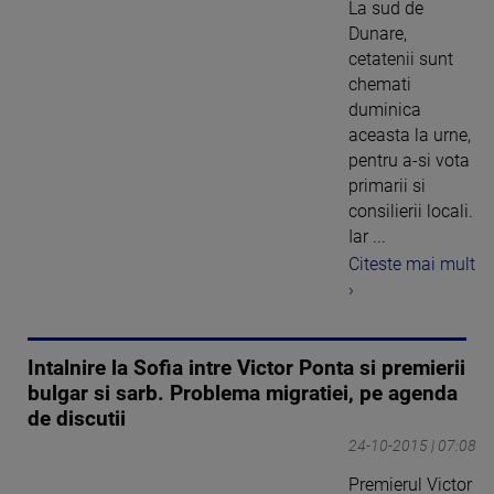
La sud de
Dunare,
cetatenii sunt
chemati
duminica
aceasta la urne,
pentru a-si vota
primarii si
consilierii locali.
Iar ...
Citeste mai mult
›
Intalnire la Sofia intre Victor Ponta si premierii
bulgar si sarb. Problema migratiei, pe agenda
de discutii
24-10-2015 | 07:08
Premierul Victor