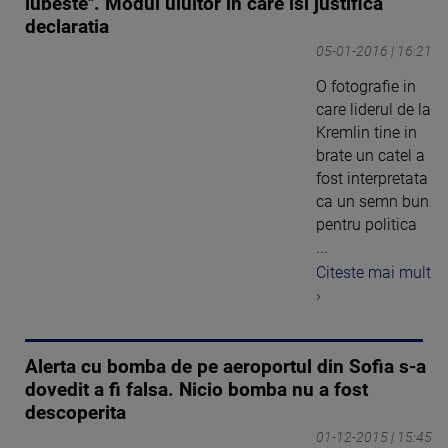
iubeste". Modul uluitor in care isi justifica
declaratia
05-01-2016 | 16:21
O fotografie in
care liderul de la
Kremlin tine in
brate un catel a
fost interpretata
ca un semn bun
pentru politica
...
Citeste mai mult
›
Alerta cu bomba de pe aeroportul din Sofia s-a
dovedit a fi falsa. Nicio bomba nu a fost
descoperita
01-12-2015 | 15:45