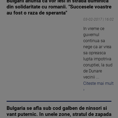
Bulgarii anunta ca vor iesi in strada duminica
din solidaritate cu romanii. "Succesele voastre
au fost o raza de speranta"
03-02-2017 | 16:02
In vreme ce
guvernul
continua sa
nege ca ar vrea
sa opreasca
lupta impotriva
coruptiei, la sud
de Dunare
vecinii ...
Citeste mai mult
›
Bulgaria se afla sub cod galben de ninsori si
vant puternic. In unele zone, stratul de zapada