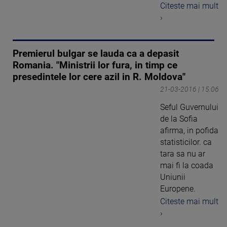
Citeste mai mult
›
Premierul bulgar se lauda ca a depasit
Romania. "Ministrii lor fura, in timp ce
presedintele lor cere azil in R. Moldova"
21-03-2016 | 15:06
Seful Guvernului
de la Sofia
afirma, in pofida
statisticilor. ca
tara sa nu ar
mai fi la coada
Uniunii
Europene.
Citeste mai mult
›