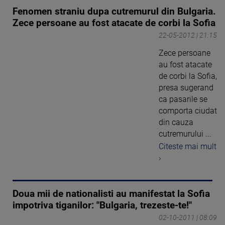
Fenomen straniu dupa cutremurul din Bulgaria.
Zece persoane au fost atacate de corbi la Sofia
22-05-2012 | 21:15
Zece persoane
au fost atacate
de corbi la Sofia,
presa sugerand
ca pasarile se
comporta ciudat
din cauza
cutremurului ...
Citeste mai mult
›
Doua mii de nationalisti au manifestat la Sofia
impotriva tiganilor: "Bulgaria, trezeste-te!"
02-10-2011 | 08:09