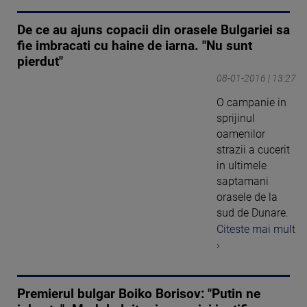
De ce au ajuns copacii din orasele Bulgariei sa
fie imbracati cu haine de iarna. "Nu sunt
pierdut"
08-01-2016 | 13:27
O campanie in
sprijinul
oamenilor
strazii a cucerit
in ultimele
saptamani
orasele de la
sud de Dunare.
Citeste mai mult
›
Premierul bulgar Boiko Borisov: "Putin ne