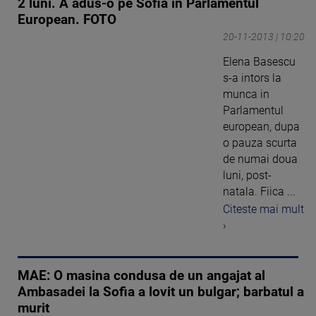
2 luni. A adus-o pe Sofia in Parlamentul
European. FOTO
20-11-2013 | 10:20
Elena Basescu
s-a intors la
munca in
Parlamentul
european, dupa
o pauza scurta
de numai doua
luni, post-
natala. Fiica ...
Citeste mai mult
›
MAE: O masina condusa de un angajat al
Ambasadei la Sofia a lovit un bulgar; barbatul a
murit