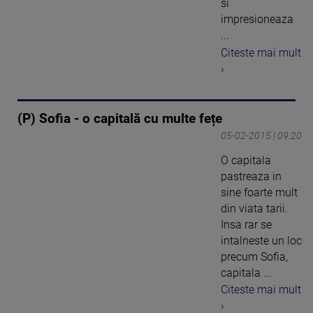
si
impresioneaza
...
Citeste mai mult
›
(P) Sofia - o capitală cu multe fețe
05-02-2015 | 09:20
O capitala
pastreaza in
sine foarte mult
din viata tarii.
Insa rar se
intalneste un loc
precum Sofia,
capitala ...
Citeste mai mult
›