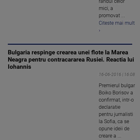
randul celor
mici, a
promovat ...
Citeste mai mult
›
Bulgaria respinge crearea unei flote la Marea
Neagra pentru contracararea Rusiei. Reactia lui
Iohannis
16-06-2016 | 16:08
Premierul bulgar
Boiko Borisov a
confirmat, intr-o
declaratie
pentru jurnalisti
la Sofia, ca se
opune ideii de
creare a ...