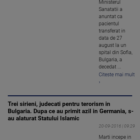
Ministerul
Sanatatii a
anuntat ca
pacientul
transferat in
data de 27
august la un
spital din Sofia,
Bulgaria, a
decedat ...
Citeste mai mult
›
Trei sirieni, judecati pentru terorism in
Bulgaria. Dupa ce au primit azil in Germania, s-
au alaturat Statului Islamic
20-09-2016 | 09:29
Marti incepe in