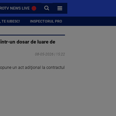
CAUTA
ROTV NEWS LIVE
TOATE CATEGORIILE
 TE IUBESC!
INSPECTORUL PRO
 într-un dosar de luare de
08-05-2026 | 15:22
ropune un act adiţional la contractul