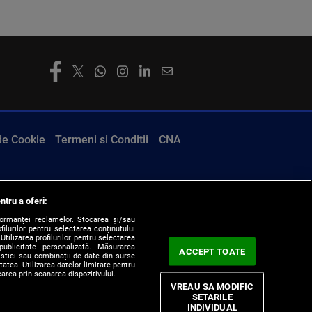
 de Cookie
Termeni si Conditii
CNA
ntru a oferi:
formanței reclamelor. Stocarea și/sau
filurilor pentru selectarea conținutului
Utilizarea profilurilor pentru selectarea
 publicitate personalizată. Măsurarea
ACCEPT TOATE
tistici sau combinații de date din surse
itatea. Utilizarea datelor limitate pentru
carea prin scanarea dispozitivului.
VREAU SA MODIFIC
SETARILE
INDIVIDUAL