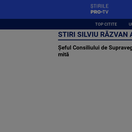
StirilePROTV
TOP CITITE
U
STIRI SILVIU RĂZVAN
Șeful Consiliului de Supraveg
mită