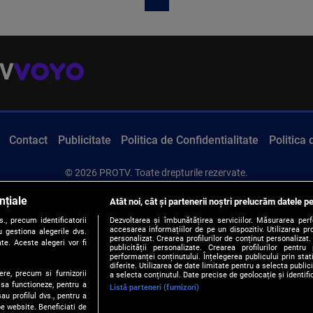
Contact
Publicitate
Politica de Confidentialitate
Politica
© 2026 PROTV. Toate drepturile rezervate.
nțiale
Atât noi, cât și partenerii noștri prelucrăm datele pe
, precum identificatorii
Dezvoltarea și îmbunătățirea serviciilor. Măsurarea per
accesarea informațiilor de pe un dispozitiv. Utilizarea pro
 gestiona alegerile dvs.
personalizat. Crearea profilurilor de conținut personalizat. 
te. Aceste alegeri vor fi
publicității personalizate. Crearea profilurilor pentru
performanței conținutului. Înțelegerea publicului prin sta
diferite. Utilizarea de date limitate pentru a selecta public
ere, precum si furnizorii
a selecta conținutul. Date precise de geolocație și identifi
 sa functioneze, pentru a
Listă parteneri (furnizori)
au profilul dvs., pentru a
 pe website. Beneficiati de