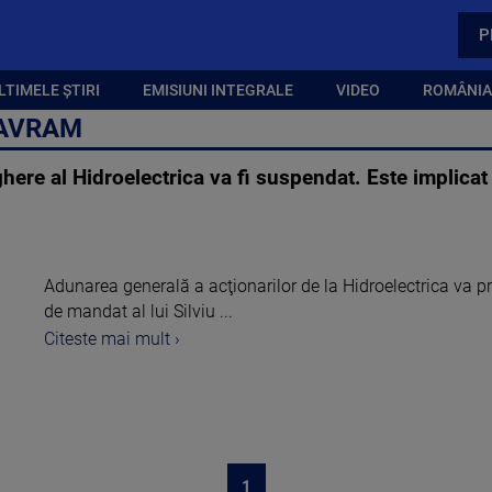
P
LTIMELE ȘTIRI
EMISIUNI INTEGRALE
VIDEO
ROMÂNIA,
 AVRAM
here al Hidroelectrica va fi suspendat. Este implicat
Adunarea generală a acţionarilor de la Hidroelectrica va p
de mandat al lui Silviu ...
Citeste mai mult ›
1