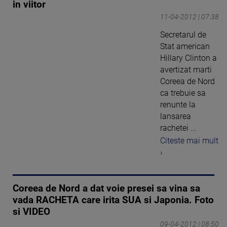
in viitor
11-04-2012 | 07:38
Secretarul de
Stat american
Hillary Clinton a
avertizat marti
Coreea de Nord
ca trebuie sa
renunte la
lansarea
rachetei ...
Citeste mai mult
›
Coreea de Nord a dat voie presei sa vina sa
vada RACHETA care irita SUA si Japonia. Foto
si VIDEO
09-04-2012 | 08:50