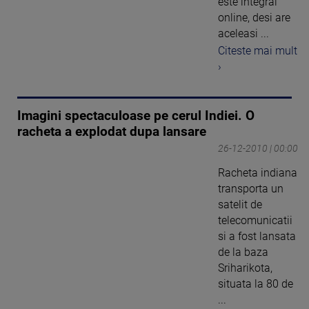
este integral
online, desi are
aceleasi ...
Citeste mai mult
›
Imagini spectaculoase pe cerul Indiei. O
racheta a explodat dupa lansare
26-12-2010 | 00:00
Racheta indiana
transporta un
satelit de
telecomunicatii
si a fost lansata
de la baza
Sriharikota,
situata la 80 de
...