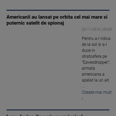
Americanii au lansat pe orbita cel mai mare si
puternic satelit de spionaj
22-11-2010 | 00:00
Pentru a-l ridica
de la sol si a-l
duce in
stratosfera pe
"Eavesdropper",
armata
americana a
apelat la un alt
...
Citeste mai mult
›