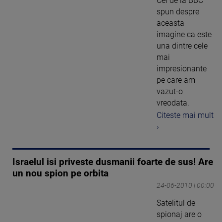
Cei de la BBC
spun despre
aceasta
imagine ca este
una dintre cele
mai
impresionante
pe care am
vazut-o
vreodata.
Citeste mai mult
›
Israelul isi priveste dusmanii foarte de sus! Are
un nou spion pe orbita
24-06-2010 | 00:00
Satelitul de
spionaj are o