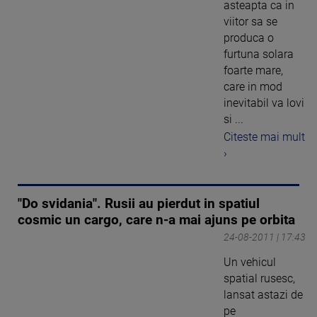
asteapta ca in
viitor sa se
produca o
furtuna solara
foarte mare,
care in mod
inevitabil va lovi
si ...
Citeste mai mult
›
"Do svidania". Rusii au pierdut in spatiul
cosmic un cargo, care n-a mai ajuns pe orbita
24-08-2011 | 17:43
Un vehicul
spatial rusesc,
lansat astazi de
pe