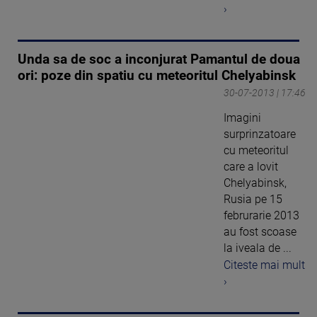
›
Unda sa de soc a inconjurat Pamantul de doua
ori: poze din spatiu cu meteoritul Chelyabinsk
30-07-2013 | 17:46
Imagini
surprinzatoare
cu meteoritul
care a lovit
Chelyabinsk,
Rusia pe 15
februrarie 2013
au fost scoase
la iveala de ...
Citeste mai mult
›