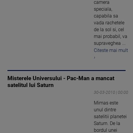
camera
speciala,
capabila sa
vada rachetele
de la sol si, cel
mai probabil, va
supraveghea ...
Citeste mai mult
›
Misterele Universului - Pac-Man a mancat
satelitul lui Saturn
30-03-2010 | 00:00
Mimas este
unul dintre
satelitii planetei
Saturn. De la
bordul unei