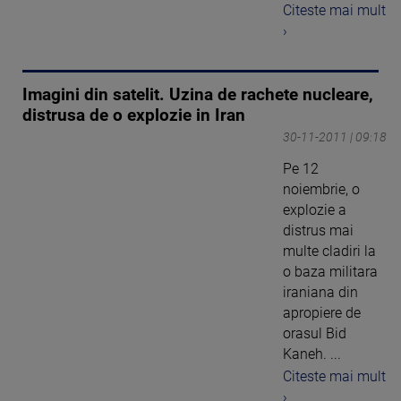
Citeste mai mult
›
Imagini din satelit. Uzina de rachete nucleare,
distrusa de o explozie in Iran
30-11-2011 | 09:18
Pe 12
noiembrie, o
explozie a
distrus mai
multe cladiri la
o baza militara
iraniana din
apropiere de
orasul Bid
Kaneh. ...
Citeste mai mult
›