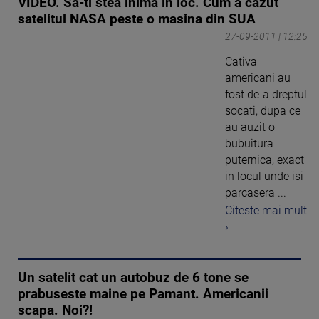
VIDEO. Sa-ti stea inima in loc. Cum a cazut
satelitul NASA peste o masina din SUA
27-09-2011 | 12:25
Cativa
americani au
fost de-a dreptul
socati, dupa ce
au auzit o
bubuitura
puternica, exact
in locul unde isi
parcasera ...
Citeste mai mult
›
Un satelit cat un autobuz de 6 tone se
prabuseste maine pe Pamant. Americanii
scapa. Noi?!