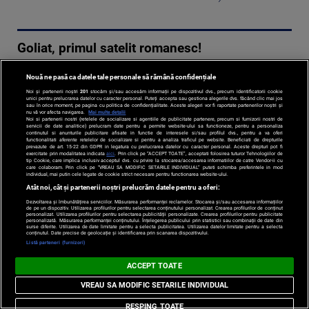
Goliat, primul satelit romanesc!
20-11-2008 | 00:00
Nouă ne pasă ca datele tale personale să rămână confidențiale
Primul satelit
Noi și partenerii noștri
201
stocăm și/sau accesăm informații pe dispozitivul dvs., precum identificatorii cookie
unici pentru prelucrarea datelor cu caracter personal. Puteți accepta sau gestiona alegerile dvs. făcând clic mai jos
construit in
sau în orice moment, pe pagina cu politica de confidențialitate. Aceste alegeri vor fi raportate partenerilor noștri și
nu vă vor afecta navigarea.
Mai multe detalii
Romania va
Noi si partenerii nostri (retelele de socializare si agentiile de publicitate partenere, precum si furnizorii nostri de
servicii de date analitice) prelucram date pentru a permite website-ului sa functioneze, pentru a personaliza
continutul si anunturile publicitare afisate in functie de interesele si/sau profilul dvs., pentru a va oferi
ajuta la
functionalitati aferente retelelor de socializare si pentru a analiza traficul pe website. Beneficiati de drepturile
prevazute de art. 15-22 din GDPR in legatura cu prelucrarea datelor cu caracter personal. Aceste drepturi pot fi
realizarea celei
exercitate prin modalitatea indicata
aici
. Prin click pe “ACCEPT TOATE”, acceptati folosirea tuturor Tehnologiilor de
tip Cookie, care implica inclusiv acceptul dvs. cu privire la stocarea/accesarea informatiilor de catre Vendor-ii cu
mai valoroase
care colaboram. Prin click pe “VREAU SA MODIFIC SETARILE INDIVIDUAL” puteti schimba preferintele in mod
individual, mai putin cele legate de cookie strict necesare pentru functionarea website-ului.
baze de date cu
Atât noi, cât și partenerii noștri prelucrăm datele pentru a oferi:
informatii
Dezvoltarea și îmbunătățirea serviciilor. Măsurarea performanței reclamelor. Stocarea și/sau accesarea informațiilor
de pe un dispozitiv. Utilizarea profilurilor pentru selectarea conținutului personalizat. Crearea profilurilor de conținut
despre ...
personalizat. Utilizarea profilurilor pentru selectarea publicității personalizate. Crearea profilurilor pentru publicitate
personalizată. Măsurarea performanței conținutului. Înțelegerea publicului prin statistici sau combinații de date din
surse diferite. Utilizarea de date limitate pentru a selecta publicitatea. Utilizarea datelor limitate pentru a selecta
Citeste mai mult
conținutul. Date precise de geolocație și identificarea prin scanarea dispozitivului.
Listă parteneri (furnizori)
›
ACCEPT TOATE
VREAU SA MODIFIC SETARILE INDIVIDUAL
Ca sa nu fim chiar picati din Spatiu!
RESPING TOATE