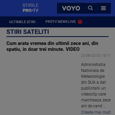
StirilePROTV
CAUTA
VOYO
TOATE 
PROTV NEWS LIVE
ULTIMELE ȘTIRI
STIRI SATELITI
Cum arata vremea din ultimii zece ani, din
spatiu, in doar trei minute. VIDEO
22-08-2013 | 18:11
Administratia
Nationala de
Meteorologie
din SUA a dat
publicitatii un
videoclip care
marcheaza zece
ani de cand ...
Citeste mai mult