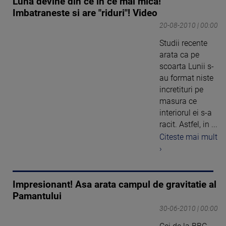
Luna devine din ce in ce mai mica!
Imbatraneste si are "riduri"! Video
20-08-2010 | 00:00
Studii recente
arata ca pe
scoarta Lunii s-
au format niste
incretituri pe
masura ce
interiorul ei s-a
racit. Astfel, in ...
Citeste mai mult
›
Impresionant! Asa arata campul de gravitatie al
Pamantului
30-06-2010 | 00:00