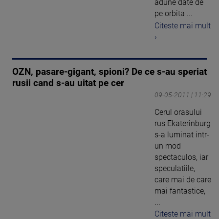
adune date de
pe orbita ...
Citeste mai mult
›
OZN, pasare-gigant, spioni? De ce s-au speriat
rusii cand s-au uitat pe cer
09-05-2011 | 11:29
Cerul orasului
rus Ekaterinburg
s-a luminat intr-
un mod
spectaculos, iar
speculatiile,
care mai de care
mai fantastice,
...
Citeste mai mult