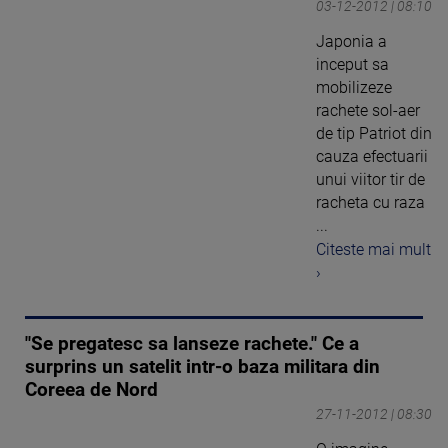
03-12-2012 | 08:10
Japonia a
inceput sa
mobilizeze
rachete sol-aer
de tip Patriot din
cauza efectuarii
unui viitor tir de
racheta cu raza
...
Citeste mai mult
›
"Se pregatesc sa lanseze rachete." Ce a
surprins un satelit intr-o baza militara din
Coreea de Nord
27-11-2012 | 08:30