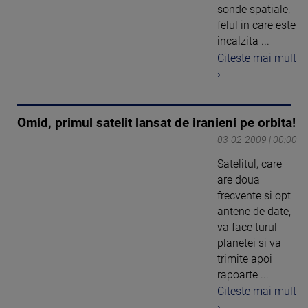
sonde spatiale,
felul in care este
incalzita ...
Citeste mai mult
›
Omid, primul satelit lansat de iranieni pe orbita!
03-02-2009 | 00:00
Satelitul, care
are doua
frecvente si opt
antene de date,
va face turul
planetei si va
trimite apoi
rapoarte ...
Citeste mai mult
›