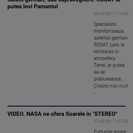
putea lovi Pamantul
03-03-2011 | 14:53
Specialistii
monitorizeaza
satelitul german
ROSAT, care, la
reintrarea in
atmosfera
Terrei, ar putea
sa se
prabuseasca, ...
Citeste mai mult
›
VIDEO. NASA ne ofera Soarele in "STEREO"
07-02-2011 | 07:54
Furtunile solare