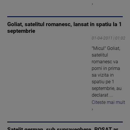
›
Goliat, satelitul romanesc, lansat in spatiu la 1
septembrie
01-04-2011 | 01:02
"Micul" Goliat,
satelitul
romanesc va
porni in prima
sa vizita in
spatiu pe 1
septembrie, au
declarat ...
Citeste mai mult
›
Satelit german, sub supraveghere. ROSAT ar