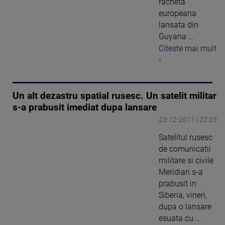
racheta
europeana
lansata din
Guyana ...
Citeste mai mult
›
Un alt dezastru spatial rusesc. Un satelit militar
s-a prabusit imediat dupa lansare
23-12-2011 | 22:23
Satelitul rusesc
de comunicatii
militare si civile
Meridian s-a
prabusit in
Siberia, vineri,
dupa o lansare
esuata cu ...