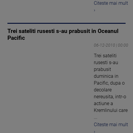
Citeste mai mult
›
Trei sateliti rusesti s-au prabusit in Oceanul
Pacific
06-12-2010 | 00:00
Trei sateliti
rusesti s-au
prabusit
duminica in
Pacific, dupa o
decolare
nereusita, intr-o
actiune a
Kremlinului care
...
Citeste mai mult
›