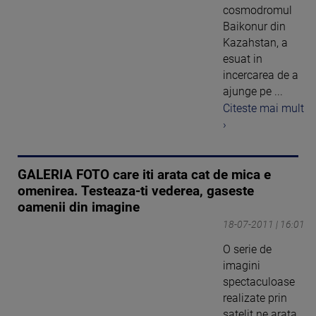
cosmodromul
Baikonur din
Kazahstan, a
esuat in
incercarea de a
ajunge pe ...
Citeste mai mult
›
GALERIA FOTO care iti arata cat de mica e
omenirea. Testeaza-ti vederea, gaseste
oamenii din imagine
18-07-2011 | 16:01
O serie de
imagini
spectaculoase
realizate prin
satelit ne arata