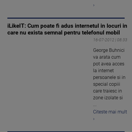
›
iLikeIT: Cum poate fi adus internetul in locuri in
care nu exista semnal pentru telefonul mobil
16-07-2012 | 08:33
George Buhnici
va arata cum
pot avea acces
la internet
persoanele si in
special copiii
care traiesc in
zone izolate si
...
Citeste mai mult
›