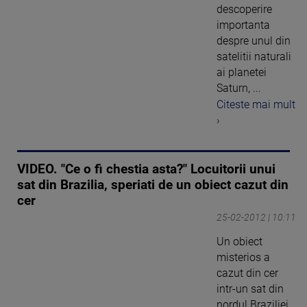
descoperire
importanta
despre unul din
satelitii naturali
ai planetei
Saturn, ...
Citeste mai mult
›
VIDEO. "Ce o fi chestia asta?" Locuitorii unui
sat din Brazilia, speriati de un obiect cazut din
cer
25-02-2012 | 10:11
Un obiect
misterios a
cazut din cer
intr-un sat din
nordul Braziliei.