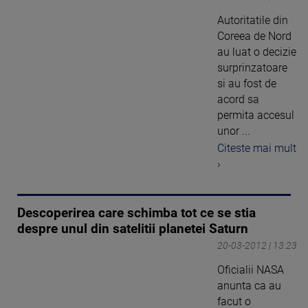
Autoritatile din
Coreea de Nord
au luat o decizie
surprinzatoare
si au fost de
acord sa
permita accesul
unor ...
Citeste mai mult
›
Descoperirea care schimba tot ce se stia
despre unul din satelitii planetei Saturn
20-03-2012 | 13:23
Oficialii NASA
anunta ca au
facut o