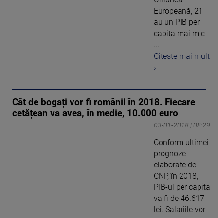
Europeană, 21
au un PIB per
capita mai mic
...
Citeste mai mult
›
Cât de bogați vor fi românii în 2018. Fiecare
cetățean va avea, în medie, 10.000 euro
03-01-2018 | 08:29
Conform ultimei
prognoze
elaborate de
CNP, în 2018,
PIB-ul per capita
va fi de 46.617
lei. Salariile vor