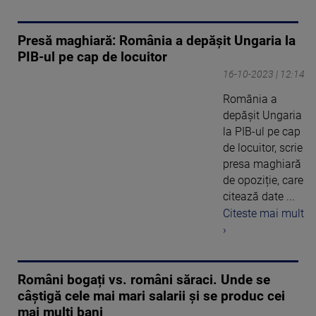
Presă maghiară: România a depășit Ungaria la
PIB-ul pe cap de locuitor
16-10-2023 | 12:14
România a
depășit Ungaria
la PIB-ul pe cap
de locuitor, scrie
presa maghiară
de opoziție, care
citează date ...
Citeste mai mult
›
Români bogați vs. români săraci. Unde se
câștigă cele mai mari salarii și se produc cei
mai mulți bani