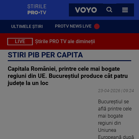
StirilePROTV
CAUTA
VOYO
TOATE 
PROTV NEWS LIVE
ULTIMELE ȘTIRI
LIVE
Știrile PRO TV ale dimineții
STIRI PIB PER CAPITA
Capitala României, printre cele mai bogate
regiuni din UE. Bucureștiul produce cât patru
județe la un loc
23-04-2026 | 09:24
Bucureștiul se
află printre cele
mai bogate
regiuni din
Uniunea
Europeană după