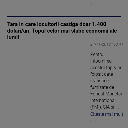
›
Tara in care locuitorii castiga doar 1.400
dolari/an. Topul celor mai slabe economii ale
lumii
24-11-2012 | 13:41
Pentru
intocmirea
acestui top s-au
folosit date
statistice
furnizate de
Fondul Monetar
International
(FMI), CIA si ...
Citeste mai mult
›