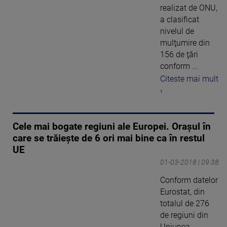
realizat de ONU,
a clasificat
nivelul de
mulţumire din
156 de ţări
conform ...
Citeste mai mult
›
Cele mai bogate regiuni ale Europei. Orașul în
care se trăiește de 6 ori mai bine ca în restul
UE
01-03-2018 | 09:38
Conform datelor
Eurostat, din
totalul de 276
de regiuni din
Uniunea