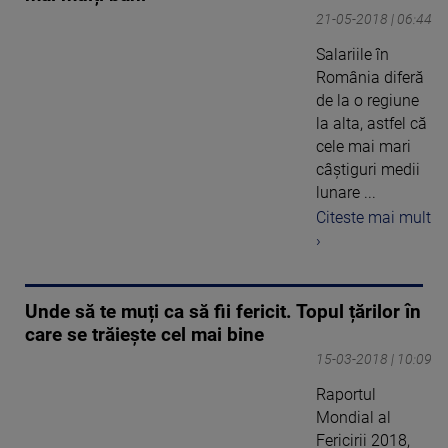
21-05-2018 | 06:44
Salariile în
România diferă
de la o regiune
la alta, astfel că
cele mai mari
câștiguri medii
lunare ...
Citeste mai mult
›
Unde să te muți ca să fii fericit. Topul țărilor în
care se trăiește cel mai bine
15-03-2018 | 10:09
Raportul
Mondial al
Fericirii 2018,