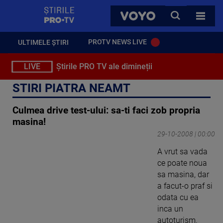
StirilePROTV
CAUTA
VOYO
TOATE 
PROTV NEWS LIVE
ULTIMELE ȘTIRI
LIVE
Știrile PRO TV ale dimineții
STIRI PIATRA NEAMT
Culmea drive test-ului: sa-ti faci zob propria
masina!
29-10-2008 | 00:00
A vrut sa vada
ce poate noua
sa masina, dar
a facut-o praf si
odata cu ea
inca un
autoturism.