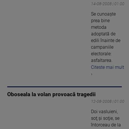
14-08-2008 | 01:00
Se cunoaşte
prea bine
metoda
adoptată de
edili înainte de
campaniile
electorale:
asfaltarea.
Citeste mai mult
›
Oboseala la volan provoacă tragedii
12-08-2008 | 01:00
Doi vasluieni,
soţ şi soţie, se
întorceau de la