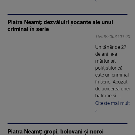
›
Piatra Neamţ: dezvăluiri şocante ale unui
criminal în serie
15-08-2008 | 01:00
Un tânăr de 27
de ani le-a
mărturisit
poliţiştilor că
este un criminal
în serie. Acuzat
de uciderea unei
bătrâne şi ...
Citeste mai mult
›
Piatra Neamţ: gropi, bolovani şi noroi