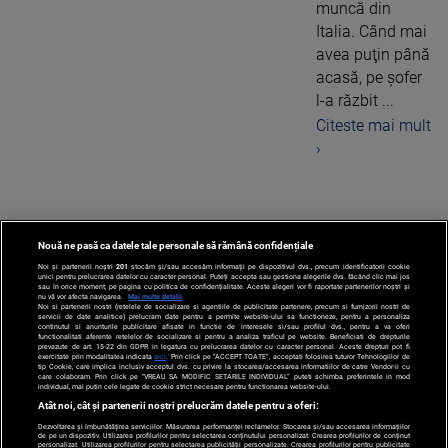
muncă din
Italia. Când mai
avea puţin până
acasă, pe şofer
l-a răzbit ...
Citeste mai mult
›
Nouă ne pasă ca datele tale personale să rămână confidențiale
‹
1
...
6
Noi și partenerii noștri
201
stocăm și/sau accesăm informații pe dispozitivul dvs., precum identificatorii cookie
unici pentru prelucrarea datelor cu caracter personal. Puteți accepta sau gestiona alegerile dvs. făcând clic mai jos
sau în orice moment, pe pagina cu politica de confidențialitate. Aceste alegeri vor fi raportate partenerilor noștri și
nu vă vor afecta navigarea.
Mai multe detalii
Noi si partenerii nostri (retelele de socializare si agentiile de publicitate partenere, precum si furnizorii nostri de
servicii de date analitice) prelucram date pentru a permite website-ului sa functioneze, pentru a personaliza
continutul si anunturile publicitare afisate in functie de interesele si/sau profilul dvs., pentru a va oferi
functionalitati aferente retelelor de socializare si pentru a analiza traficul pe website. Beneficiati de drepturile
prevazute de art. 15-22 din GDPR in legatura cu prelucrarea datelor cu caracter personal. Aceste drepturi pot fi
exercitate prin modalitatea indicata
aici
. Prin click pe “ACCEPT TOATE”, acceptati folosirea tuturor Tehnologiilor de
tip Cookie, care implica inclusiv acceptul dvs. cu privire la stocarea/accesarea informatiilor de catre Vendor-ii cu
care colaboram. Prin click pe “VREAU SA MODIFIC SETARILE INDIVIDUAL” puteti schimba preferintele in mod
individual, mai putin cele legate de cookie strict necesare pentru functionarea website-ului.
Atât noi, cât și partenerii noștri prelucrăm datele pentru a oferi:
Dezvoltarea și îmbunătățirea serviciilor. Măsurarea performanței reclamelor. Stocarea și/sau accesarea informațiilor
de pe un dispozitiv. Utilizarea profilurilor pentru selectarea conținutului personalizat. Crearea profilurilor de conținut
personalizat. Utilizarea profilurilor pentru selectarea publicității personalizate. Crearea profilurilor pentru publicitate