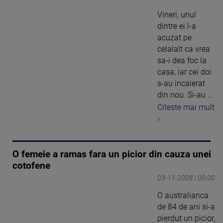
Vineri, unul
dintre ei l-a
acuzat pe
celalalt ca vrea
sa-i dea foc la
casa, iar cei doi
s-au incaierat
din nou. Si-au ...
Citeste mai mult
›
O femeie a ramas fara un picior din cauza unei
cotofene
03-11-2008 | 00:00
O australianca
de 84 de ani si-a
pierdut un picior,