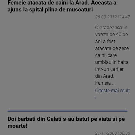
Femeie atacata de caini la Arad. Aceasta a
ajuns la spital plina de muscaturi
26-03-2012 | 14:47
O aradeanca in
varsta de 40 de
ani a fost
atacata de zece
caini, care
umblau in haita,
intr-un cartier
din Arad.
Femeia ...
Citeste mai mult
›
Doi barbati din Galati s-au batut pe viata si pe
moarte!
21-11-2008 | 00:00