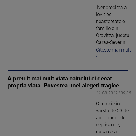
Nenorocirea a
lovit pe
neasteptate o
familie din
Oravitza, judetul
Caras-Severin.
Citeste mai mult
›
A pretuit mai mult viata cainelui ei decat
propria viata. Povestea unei alegeri tragice
11-08-2012 | 09:38
O femeie in
varsta de 53 de
ani a murit de
septicemie,
dupa ce a