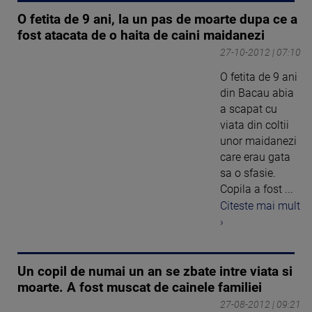
O fetita de 9 ani, la un pas de moarte dupa ce a
fost atacata de o haita de caini maidanezi
27-10-2012 | 07:10
O fetita de 9 ani
din Bacau abia
a scapat cu
viata din coltii
unor maidanezi
care erau gata
sa o sfasie.
Copila a fost ...
Citeste mai mult
›
Un copil de numai un an se zbate intre viata si
moarte. A fost muscat de cainele familiei
27-08-2012 | 09:21