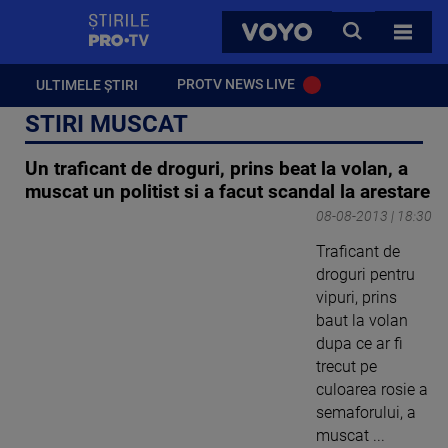
StirilePROTV
CAUTA
VOYO
TOATE 
PROTV NEWS LIVE
ULTIMELE ȘTIRI
STIRI MUSCAT
Un traficant de droguri, prins beat la volan, a
muscat un politist si a facut scandal la arestare
08-08-2013 | 18:30
Traficant de
droguri pentru
vipuri, prins
baut la volan
dupa ce ar fi
trecut pe
culoarea rosie a
semaforului, a
muscat ...