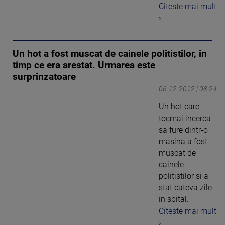
Citeste mai mult
›
Un hot a fost muscat de cainele politistilor, in
timp ce era arestat. Urmarea este
surprinzatoare
06-12-2012 | 08:24
Un hot care
tocmai incerca
sa fure dintr-o
masina a fost
muscat de
cainele
politistilor si a
stat cateva zile
in spital.
Citeste mai mult
›