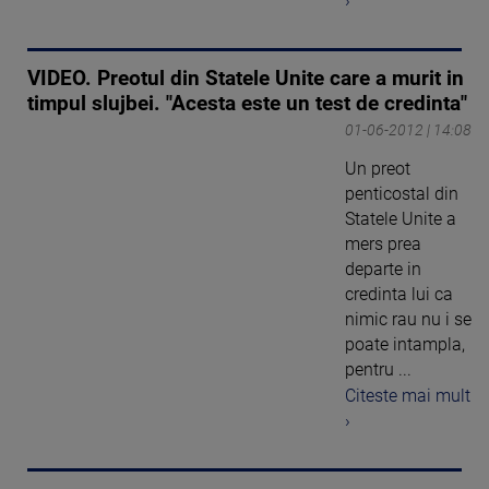
›
VIDEO. Preotul din Statele Unite care a murit in
timpul slujbei. "Acesta este un test de credinta"
01-06-2012 | 14:08
Un preot
penticostal din
Statele Unite a
mers prea
departe in
credinta lui ca
nimic rau nu i se
poate intampla,
pentru ...
Citeste mai mult
›