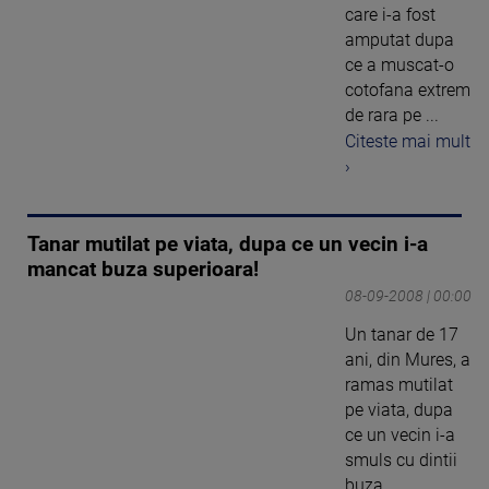
care i-a fost
amputat dupa
ce a muscat-o
cotofana extrem
de rara pe ...
Citeste mai mult
›
Tanar mutilat pe viata, dupa ce un vecin i-a
mancat buza superioara!
08-09-2008 | 00:00
Un tanar de 17
ani, din Mures, a
ramas mutilat
pe viata, dupa
ce un vecin i-a
smuls cu dintii
buza