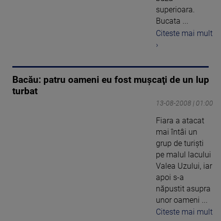
superioara.
Bucata ...
Citeste mai mult
›
Bacău: patru oameni eu fost muşcaţi de un lup
turbat
13-08-2008 | 01:00
Fiara a atacat
mai întâi un
grup de turişti
pe malul lacului
Valea Uzului, iar
apoi s-a
năpustit asupra
unor oameni ...
Citeste mai mult