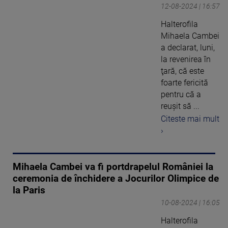
12-08-2024 | 16:57
Halterofila
Mihaela Cambei
a declarat, luni,
la revenirea în
ţară, că este
foarte fericită
pentru că a
reuşit să ...
Citeste mai mult
›
Mihaela Cambei va fi portdrapelul României la
ceremonia de închidere a Jocurilor Olimpice de
la Paris
10-08-2024 | 16:05
Halterofila