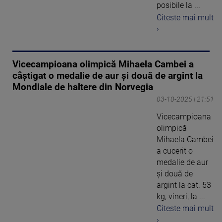
posibile la ...
Citeste mai mult
›
Vicecampioana olimpică Mihaela Cambei a
câștigat o medalie de aur și două de argint la
Mondiale de haltere din Norvegia
03-10-2025 | 21:51
Vicecampioana
olimpică
Mihaela Cambei
a cucerit o
medalie de aur
și două de
argint la cat. 53
kg, vineri, la ...
Citeste mai mult
›