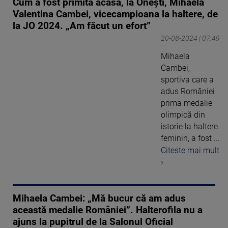
Cum a fost primită acasă, la Onești, Mihaela
Valentina Cambei, vicecampioana la haltere, de
la JO 2024. „Am făcut un efort”
20-08-2024 | 07:49
Mihaela
Cambei,
sportiva care a
adus României
prima medalie
olimpică din
istorie la haltere
feminin, a fost ...
Citeste mai mult
›
Mihaela Cambei: „Mă bucur că am adus
această medalie României”. Halterofila nu a
ajuns la pupitrul de la Salonul Oficial