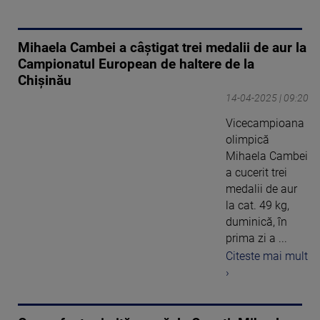
Mihaela Cambei a câștigat trei medalii de aur la
Campionatul European de haltere de la
Chișinău
14-04-2025 | 09:20
Vicecampioana
olimpică
Mihaela Cambei
a cucerit trei
medalii de aur
la cat. 49 kg,
duminică, în
prima zi a ...
Citeste mai mult
›