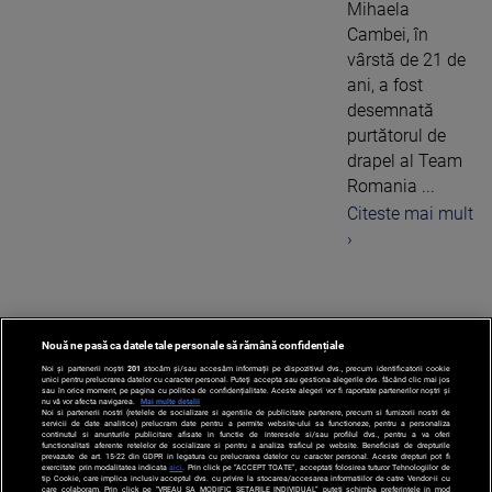
Mihaela
Cambei, în
vârstă de 21 de
ani, a fost
desemnată
purtătorul de
drapel al Team
Romania ...
Citeste mai mult
›
Nouă ne pasă ca datele tale personale să rămână confidențiale
1
Noi și partenerii noștri
201
stocăm și/sau accesăm informații pe dispozitivul dvs., precum identificatorii cookie
unici pentru prelucrarea datelor cu caracter personal. Puteți accepta sau gestiona alegerile dvs. făcând clic mai jos
sau în orice moment, pe pagina cu politica de confidențialitate. Aceste alegeri vor fi raportate partenerilor noștri și
nu vă vor afecta navigarea.
Mai multe detalii
Noi si partenerii nostri (retelele de socializare si agentiile de publicitate partenere, precum si furnizorii nostri de
servicii de date analitice) prelucram date pentru a permite website-ului sa functioneze, pentru a personaliza
continutul si anunturile publicitare afisate in functie de interesele si/sau profilul dvs., pentru a va oferi
functionalitati aferente retelelor de socializare si pentru a analiza traficul pe website. Beneficiati de drepturile
prevazute de art. 15-22 din GDPR in legatura cu prelucrarea datelor cu caracter personal. Aceste drepturi pot fi
exercitate prin modalitatea indicata
aici
. Prin click pe “ACCEPT TOATE”, acceptati folosirea tuturor Tehnologiilor de
tip Cookie, care implica inclusiv acceptul dvs. cu privire la stocarea/accesarea informatiilor de catre Vendor-ii cu
care colaboram. Prin click pe “VREAU SA MODIFIC SETARILE INDIVIDUAL” puteti schimba preferintele in mod