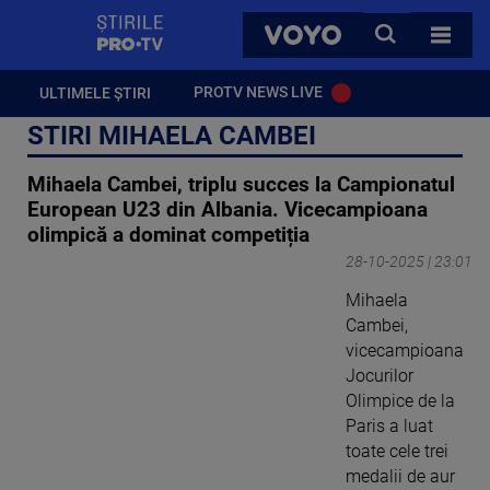
StirilePROTV
CAUTA
VOYO
TOATE 
PROTV NEWS LIVE
ULTIMELE ȘTIRI
STIRI MIHAELA CAMBEI
Mihaela Cambei, triplu succes la Campionatul
European U23 din Albania. Vicecampioana
olimpică a dominat competiția
28-10-2025 | 23:01
Mihaela
Cambei,
vicecampioana
Jocurilor
Olimpice de la
Paris a luat
toate cele trei
medalii de aur