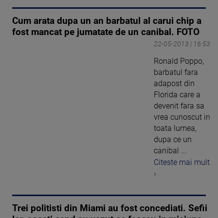
Cum arata dupa un an barbatul al carui chip a
fost mancat pe jumatate de un canibal. FOTO
22-05-2013 | 16:53
Ronald Poppo,
barbatul fara
adapost din
Florida care a
devenit fara sa
vrea cunoscut in
toata lumea,
dupa ce un
canibal ...
Citeste mai mult
›
Trei politisti din Miami au fost concediati. Sefii