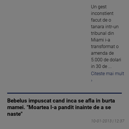
Un gest
inconstient
facut de o
tanara intr-un
tribunal din
Miami i-a
transformat o
amenda de
5.000 de dolari
in 30 de ...
Citeste mai mult
›
Bebelus impuscat cand inca se afla in burta
mamei. "Moartea l-a pandit inainte de a se
naste"
10-01-2013 | 12:37