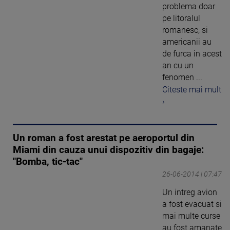
problema doar
pe litoralul
romanesc, si
americanii au
de furca in acest
an cu un
fenomen ...
Citeste mai mult
›
Un roman a fost arestat pe aeroportul din
Miami din cauza unui dispozitiv din bagaje:
"Bomba, tic-tac"
26-06-2014 | 07:47
Un intreg avion
a fost evacuat si
mai multe curse
au fost amanate