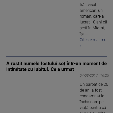
trăit visul
american, un
român, care a
lucrat 10 ani că
şerif în Miami,
îşi ...
Citeste mai mult
›
A rostit numele fostului soț într-un moment de
intimitate cu iubitul. Ce a urmat
04-08-2017 | 16:25
Un bărbat de 26
de ani a fost
condamnat la
închisoare pe
viață pentru că