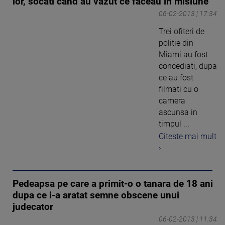
lor, socati cand au vazut ce faceau in misiune
06-02-2013 | 17:34
Trei ofiteri de
politie din
Miami au fost
concediati, dupa
ce au fost
filmati cu o
camera
ascunsa in
timpul ...
Citeste mai mult
›
Pedeapsa pe care a primit-o o tanara de 18 ani
dupa ce i-a aratat semne obscene unui
judecator
06-02-2013 | 11:34