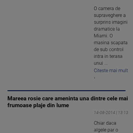
O camera de
supraveghere a
surprins imagini
dramatice la
Miami. O
masina scapata
de sub control
intra in terasa
unui ...
Citeste mai mult
›
Mareea rosie care ameninta una dintre cele mai
frumoase plaje din lume
14-08-2014 | 13:13
Chiar daca
algele par o