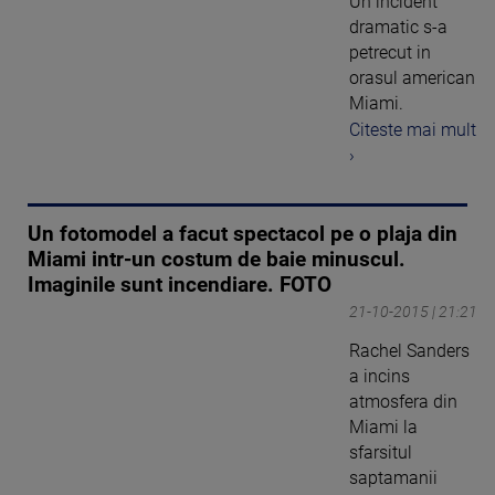
Un incident
dramatic s-a
petrecut in
orasul american
Miami.
Citeste mai mult
›
Un fotomodel a facut spectacol pe o plaja din
Miami intr-un costum de baie minuscul.
Imaginile sunt incendiare. FOTO
21-10-2015 | 21:21
Rachel Sanders
a incins
atmosfera din
Miami la
sfarsitul
saptamanii