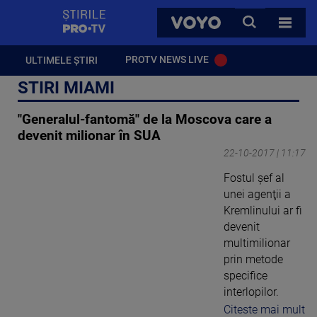
StirilePROTV
CAUTA
VOYO
TOATE 
PROTV NEWS LIVE
ULTIMELE ȘTIRI
STIRI MIAMI
"Generalul-fantomă" de la Moscova care a
devenit milionar în SUA
22-10-2017 | 11:17
Fostul şef al
unei agenţii a
Kremlinului ar fi
devenit
multimilionar
prin metode
specifice
interlopilor.
Citeste mai mult