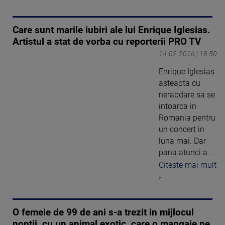
Care sunt marile iubiri ale lui Enrique Iglesias.
Artistul a stat de vorba cu reporterii PRO TV
14-02-2016 | 18:50
Enrique Iglesias
asteapta cu
nerabdare sa se
intoarca in
Romania pentru
un concert in
luna mai. Dar
pana atunci a ...
Citeste mai mult
›
O femeie de 99 de ani s-a trezit in mijlocul
noptii, cu un animal exotic, care o mangaie pe