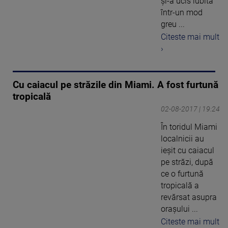
și-a ucis iubita
într-un mod
greu ...
Citeste mai mult
›
Cu caiacul pe străzile din Miami. A fost furtună
tropicală
02-08-2017 | 19:24
În toridul Miami
localnicii au
ieşit cu caiacul
pe străzi, după
ce o furtună
tropicală a
revărsat asupra
oraşului ...
Citeste mai mult