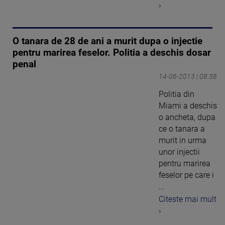
›
O tanara de 28 de ani a murit dupa o injectie
pentru marirea feselor. Politia a deschis dosar
penal
14-06-2013 | 08:38
Politia din
Miami a deschis
o ancheta, dupa
ce o tanara a
murit in urma
unor injectii
pentru marirea
feselor pe care i
...
Citeste mai mult
›