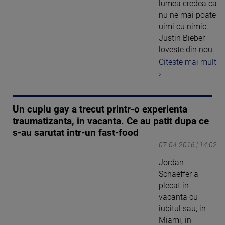
lumea credea ca
nu ne mai poate
uimi cu nimic,
Justin Bieber
loveste din nou.
Citeste mai mult
›
Un cuplu gay a trecut printr-o experienta
traumatizanta, in vacanta. Ce au patit dupa ce
s-au sarutat intr-un fast-food
07-04-2016 | 14:02
Jordan
Schaeffer a
plecat in
vacanta cu
iubitul sau, in
Miami, in