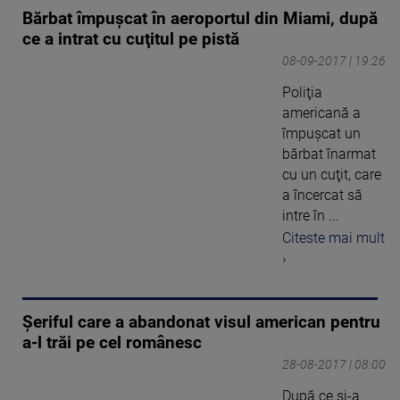
Bărbat împuşcat în aeroportul din Miami, după
ce a intrat cu cuţitul pe pistă
08-09-2017 | 19:26
Poliţia
americană a
împuşcat un
bărbat înarmat
cu un cuţit, care
a încercat să
intre în ...
Citeste mai mult
›
Șeriful care a abandonat visul american pentru
a-l trăi pe cel românesc
28-08-2017 | 08:00
După ce şi-a