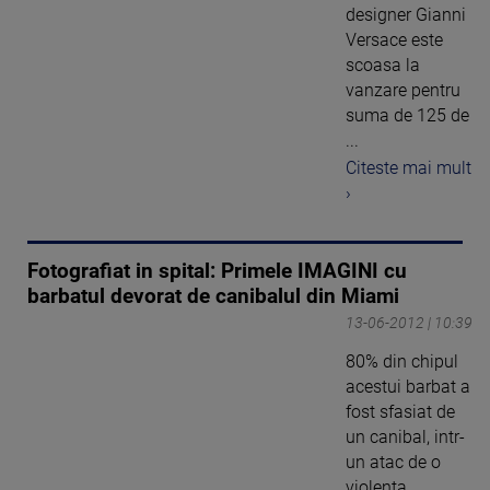
designer Gianni
Versace este
scoasa la
vanzare pentru
suma de 125 de
...
Citeste mai mult
›
Fotografiat in spital: Primele IMAGINI cu
barbatul devorat de canibalul din Miami
13-06-2012 | 10:39
80% din chipul
acestui barbat a
fost sfasiat de
un canibal, intr-
un atac de o
violenta