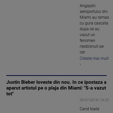
Angajatii
aeroportului din
Miami au ramas
cu gura cascata
dupa ce au
vazut un
fenomen
neobisnuit pe
cer.
Citeste mai mult
›
Justin Bieber loveste din nou. In ce ipostaza a
aparut artistul pe o plaja din Miami: "S-a vazut
tot"
05-07-2016 | 10:23
Cand toata