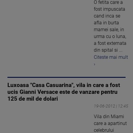
O fetita care a
fost impuscata
cand inca se
afla in burta
mamei sale, in
urma cu o luna,
a fost externata
din spital si ...
Citeste mai mult
›
Luxoasa "Casa Casuarina", vila in care a fost
ucis Gianni Versace este de vanzare pentru
125 de mil de dolari
19-06-2012 | 12:45
Vila din Miami
care a apartinut
celebrului