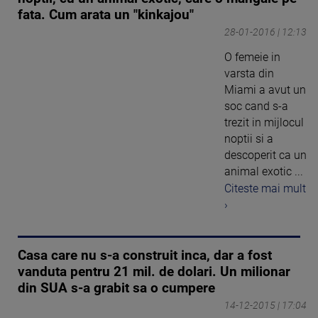
fata. Cum arata un "kinkajou"
28-01-2016 | 12:13
O femeie in
varsta din
Miami a avut un
soc cand s-a
trezit in mijlocul
noptii si a
descoperit ca un
animal exotic ...
Citeste mai mult
›
Casa care nu s-a construit inca, dar a fost
vanduta pentru 21 mil. de dolari. Un milionar
din SUA s-a grabit sa o cumpere
14-12-2015 | 17:04