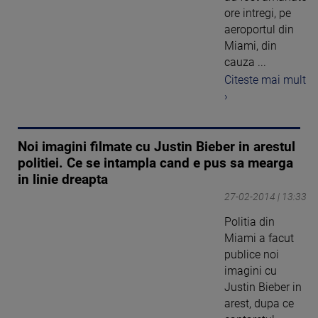
ore intregi, pe
aeroportul din
Miami, din
cauza ...
Citeste mai mult
›
Noi imagini filmate cu Justin Bieber in arestul
politiei. Ce se intampla cand e pus sa mearga
in linie dreapta
27-02-2014 | 13:33
Politia din
Miami a facut
publice noi
imagini cu
Justin Bieber in
arest, dupa ce