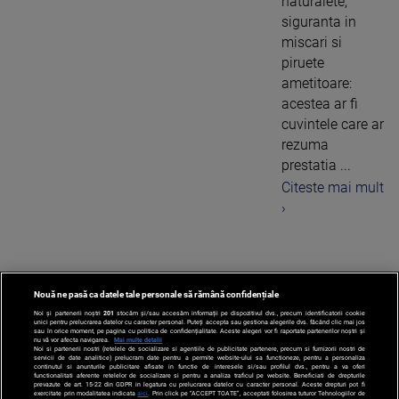
naturalete,
siguranta in
miscari si
piruete
ametitoare:
acestea ar fi
cuvintele care ar
rezuma
prestatia ...
Citeste mai mult
›
Nouă ne pasă ca datele tale personale să rămână confidențiale
‹
1
3
Noi și partenerii noștri
201
stocăm și/sau accesăm informații pe dispozitivul dvs., precum identificatorii cookie
unici pentru prelucrarea datelor cu caracter personal. Puteți accepta sau gestiona alegerile dvs. făcând clic mai jos
sau în orice moment, pe pagina cu politica de confidențialitate. Aceste alegeri vor fi raportate partenerilor noștri și
nu vă vor afecta navigarea.
Mai multe detalii
Noi si partenerii nostri (retelele de socializare si agentiile de publicitate partenere, precum si furnizorii nostri de
servicii de date analitice) prelucram date pentru a permite website-ului sa functioneze, pentru a personaliza
continutul si anunturile publicitare afisate in functie de interesele si/sau profilul dvs., pentru a va oferi
functionalitati aferente retelelor de socializare si pentru a analiza traficul pe website. Beneficiati de drepturile
prevazute de art. 15-22 din GDPR in legatura cu prelucrarea datelor cu caracter personal. Aceste drepturi pot fi
exercitate prin modalitatea indicata
aici
. Prin click pe “ACCEPT TOATE”, acceptati folosirea tuturor Tehnologiilor de