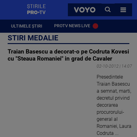
StirilePROTV
CAUTA
VOYO
TOATE 
PROTV NEWS LIVE
ULTIMELE ȘTIRI
STIRI MEDALIE
Traian Basescu a decorat-o pe Codruta Kovesi
cu "Steaua Romaniei" in grad de Cavaler
02-10-2012 | 14:07
Presedintele
Traian Basescu
a semnat, marti,
decretul privind
decorarea
procurorului-
general al
Romaniei, Laura
Codruta ...