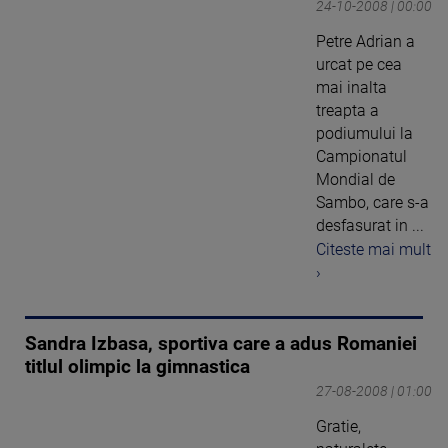
24-10-2008 | 00:00
Petre Adrian a
urcat pe cea
mai inalta
treapta a
podiumului la
Campionatul
Mondial de
Sambo, care s-a
desfasurat in ...
Citeste mai mult
›
Sandra Izbasa, sportiva care a adus Romaniei
titlul olimpic la gimnastica
27-08-2008 | 01:00
Gratie,