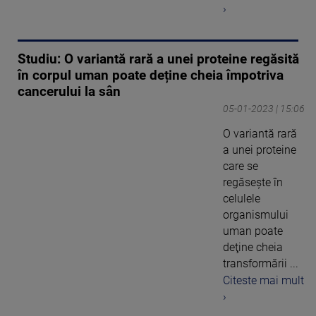
›
Studiu: O variantă rară a unei proteine regăsită
în corpul uman poate deține cheia împotriva
cancerului la sân
05-01-2023 | 15:06
O variantă rară
a unei proteine
care se
regăseşte în
celulele
organismului
uman poate
deţine cheia
transformării ...
Citeste mai mult
›