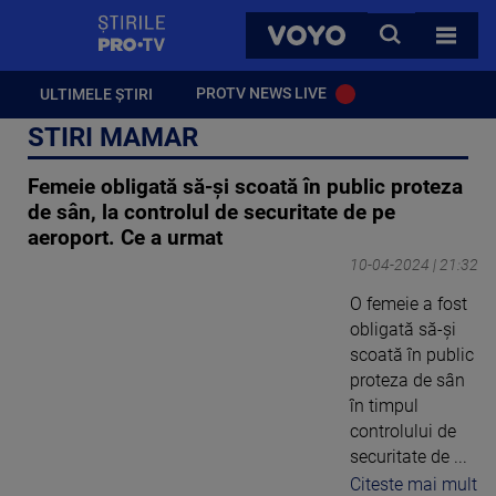
StirilePROTV
CAUTA
VOYO
TOATE 
PROTV NEWS LIVE
ULTIMELE ȘTIRI
STIRI MAMAR
Femeie obligată să-și scoată în public proteza
de sân, la controlul de securitate de pe
aeroport. Ce a urmat
10-04-2024 | 21:32
O femeie a fost
obligată să-și
scoată în public
proteza de sân
în timpul
controlului de
securitate de ...
Citeste mai mult