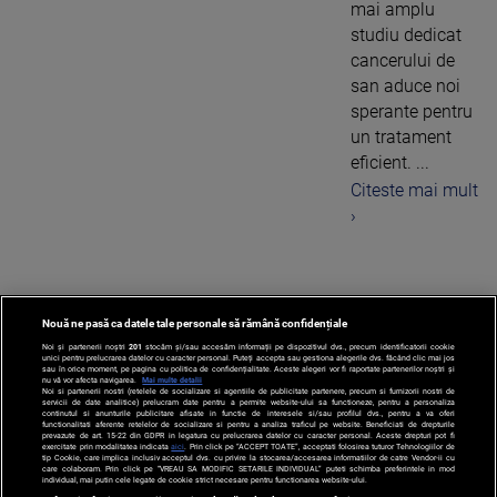
mai amplu
studiu dedicat
cancerului de
san aduce noi
sperante pentru
un tratament
eficient. ...
Citeste mai mult
›
Nouă ne pasă ca datele tale personale să rămână confidențiale
1
Noi și partenerii noștri
201
stocăm și/sau accesăm informații pe dispozitivul dvs., precum identificatorii cookie
unici pentru prelucrarea datelor cu caracter personal. Puteți accepta sau gestiona alegerile dvs. făcând clic mai jos
sau în orice moment, pe pagina cu politica de confidențialitate. Aceste alegeri vor fi raportate partenerilor noștri și
nu vă vor afecta navigarea.
Mai multe detalii
Noi si partenerii nostri (retelele de socializare si agentiile de publicitate partenere, precum si furnizorii nostri de
servicii de date analitice) prelucram date pentru a permite website-ului sa functioneze, pentru a personaliza
continutul si anunturile publicitare afisate in functie de interesele si/sau profilul dvs., pentru a va oferi
functionalitati aferente retelelor de socializare si pentru a analiza traficul pe website. Beneficiati de drepturile
prevazute de art. 15-22 din GDPR in legatura cu prelucrarea datelor cu caracter personal. Aceste drepturi pot fi
exercitate prin modalitatea indicata
aici
. Prin click pe “ACCEPT TOATE”, acceptati folosirea tuturor Tehnologiilor de
tip Cookie, care implica inclusiv acceptul dvs. cu privire la stocarea/accesarea informatiilor de catre Vendor-ii cu
care colaboram. Prin click pe “VREAU SA MODIFIC SETARILE INDIVIDUAL” puteti schimba preferintele in mod
individual, mai putin cele legate de cookie strict necesare pentru functionarea website-ului.