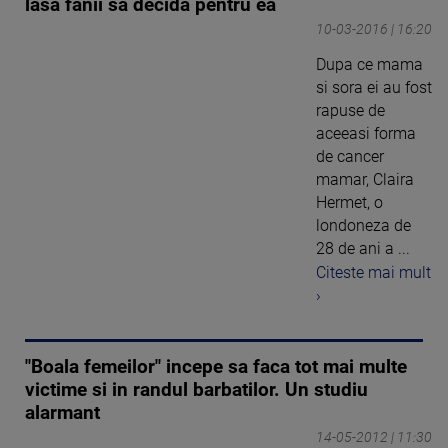
lasa fanii sa decida pentru ea
10-03-2016 | 16:20
Dupa ce mama
si sora ei au fost
rapuse de
aceeasi forma
de cancer
mamar, Claira
Hermet, o
londoneza de
28 de ani a ...
Citeste mai mult
›
"Boala femeilor" incepe sa faca tot mai multe
victime si in randul barbatilor. Un studiu
alarmant
14-05-2012 | 11:30