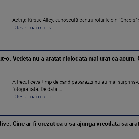
Actrița Kirstie Alley, cunoscută pentru rolurile din "Cheers" 
Citeste mai mult ›
cut-o. Vedeta nu a aratat niciodata mai urat ca acu
A trecut ceva timp de cand paparazzi nu au mai surprins-o 
fotografiata. De data ...
Citeste mai mult ›
ive. Cine ar fi crezut ca o sa ajunga vreodata sa ar