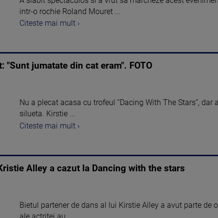
A slabit spectaculos si a vrut sa marcheze acest evenimen
intr-o rochie Roland Mouret ...
Citeste mai mult ›
t: "Sunt jumatate din cat eram". FOTO
Nu a plecat acasa cu trofeul “Dacing With The Stars”, dar a
silueta. Kirstie ...
Citeste mai mult ›
ristie Alley a cazut la Dancing with the stars
Bietul partener de dans al lui Kirstie Alley a avut parte de
ale actritei au ...