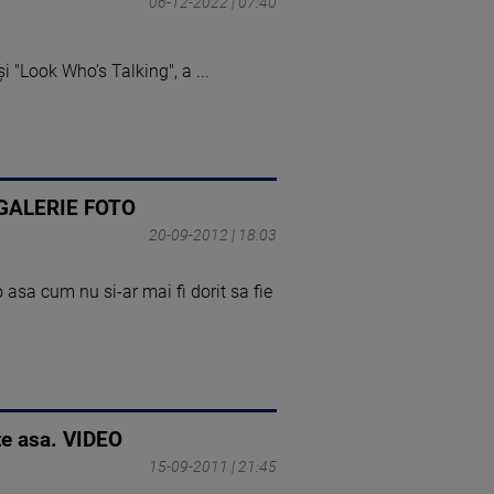
06-12-2022 | 07:40
și "Look Who’s Talking", a ...
m. GALERIE FOTO
20-09-2012 | 18:03
asa cum nu si-ar mai fi dorit sa fie
ate asa. VIDEO
15-09-2011 | 21:45