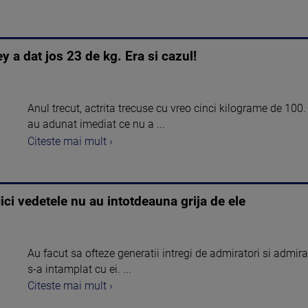
ey a dat jos 23 de kg. Era si cazul!
Anul trecut, actrita trecuse cu vreo cinci kilograme de 100
au adunat imediat ce nu a ...
Citeste mai mult ›
ici vedetele nu au intotdeauna grija de ele
Au facut sa ofteze generatii intregi de admiratori si admira
s-a intamplat cu ei. ...
Citeste mai mult ›