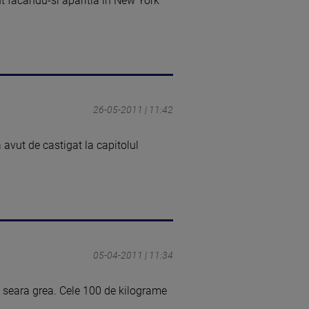
t facandu-si aparitia in New York
26-05-2011 | 11:42
 avut de castigat la capitolul
05-04-2011 | 11:34
 o seara grea. Cele 100 de kilograme