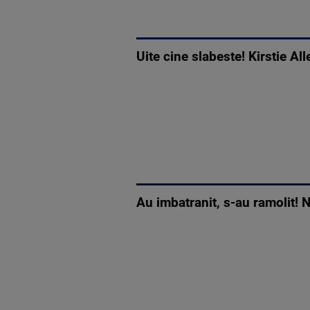
Uite cine slabeste! Kirstie All
Au imbatranit, s-au ramolit! N