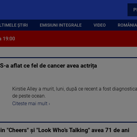
P
LTIMELE ȘTIRI
EMISIUNI INTEGRALE
VIDEO
ROMÂNIA,
a 19:00
 S-a aflat ce fel de cancer avea actrița
Kirstie Alley a murit, luni, după ce recent a fost diagnostic
de peste ocean.
Citeste mai mult ›
 din "Cheers" și "Look Who’s Talking" avea 71 de ani