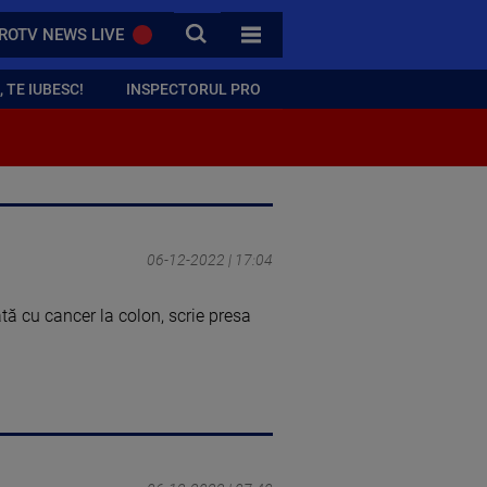
CAUTA
ROTV NEWS LIVE
TOATE CATEGORIILE
 TE IUBESC!
INSPECTORUL PRO
06-12-2022 | 17:04
ată cu cancer la colon, scrie presa