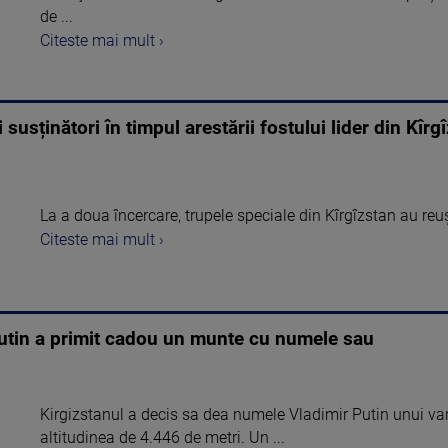
de ...
Citeste mai mult ›
i susținători în timpul arestării fostului lider din Kîrg
La a doua încercare, trupele speciale din Kîrgîzstan au reuşi
Citeste mai mult ›
: Putin a primit cadou un munte cu numele sau
Kirgizstanul a decis sa dea numele Vladimir Putin unui va
altitudinea de 4.446 de metri. Un ...