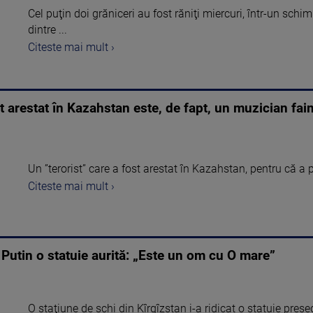
Cel puţin doi grăniceri au fost răniţi miercuri, într-un schim
dintre ...
Citeste mai mult ›
st arestat în Kazahstan este, de fapt, un muzician fa
Un ”terorist” care a fost arestat în Kazahstan, pentru că a p
Citeste mai mult ›
ir Putin o statuie aurită: „Este un om cu O mare”
O staţiune de schi din Kîrgîzstan i-a ridicat o statuie preş