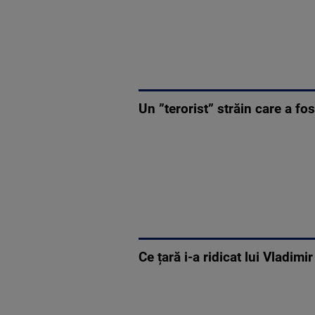
Un ”terorist” străin care a fo
Ce țară i-a ridicat lui Vladim