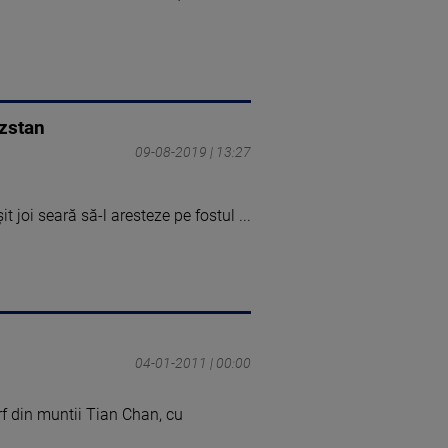
îzstan
09-08-2019 | 13:27
t joi seară să-l aresteze pe fostul ...
04-01-2011 | 00:00
rf din muntii Tian Chan, cu