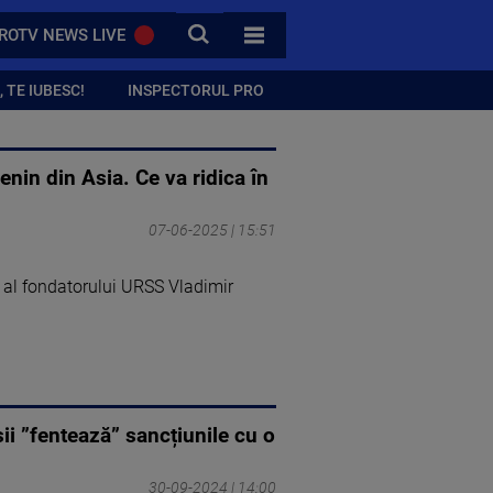
CAUTA
ROTV NEWS LIVE
TOATE CATEGORIILE
 TE IUBESC!
INSPECTORUL PRO
nin din Asia. Ce va ridica în
07-06-2025 | 15:51
al fondatorului URSS Vladimir
ii ”fentează” sancțiunile cu o
30-09-2024 | 14:00