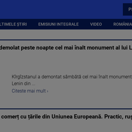
P
LTIMELE ȘTIRI
EMISIUNI INTEGRALE
VIDEO
ROMÂNIA,
emolat peste noapte cel mai înalt monument al lui Le
Kîrgîzstanul a demontat sâmbătă cel mai înalt monument 
Lenin din ...
Citeste mai mult ›
 comerț cu țările din Uniunea Europeană. Practic, ruș