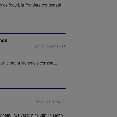
b de focuri, la frontiera contestată
imos
09-01-2022 | 16:35
articipat la violențele comise ...
11-12-2019 | 14:50
edintelui rus Vladimir Putin, în semn