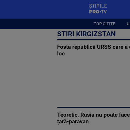
StirilePROTV
TOP CITITE
U
STIRI KIRGIZSTAN
Fosta republică URSS care a d
loc
Teoretic, Rusia nu poate face
țară-paravan