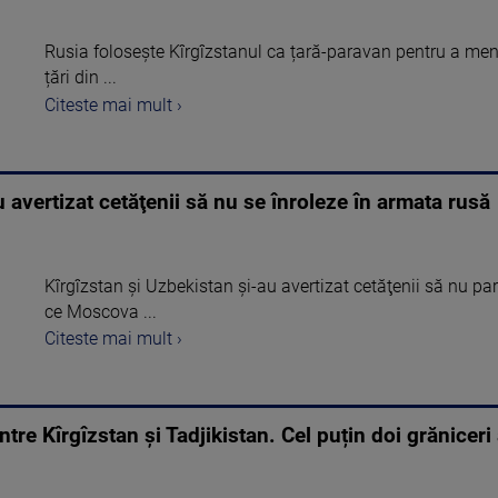
Rusia folosește Kîrgîzstanul ca țară-paravan pentru a menț
țări din ...
Citeste mai mult ›
 avertizat cetăţenii să nu se înroleze în armata rusă
Kîrgîzstan şi Uzbekistan şi-au avertizat cetăţenii să nu par
ce Moscova ...
Citeste mai mult ›
ntre Kîrgîzstan şi Tadjikistan. Cel puțin doi grăniceri 