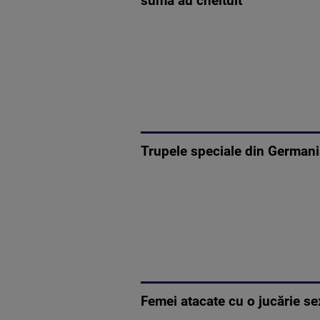
sumă au cheltuit
Trupele speciale din Germania
Femei atacate cu o jucărie s