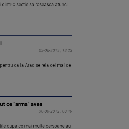
ii dintr-o sectie sa roseasca atunci
i
03-06-2013 | 18:23
 pentru ca la Arad se reia cel mai de
zut ce "arma" avea
30-08-2012 | 08:49
tatile dupa ce mai multe persoane au