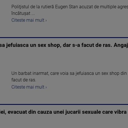
Poliţistul de la rutieră Eugen Stan acuzat de multiple agres
încătuşat ...
Citeste mai mult ›
a jefuiasca un sex shop, dar s-a facut de ras. Angajat
Un barbat inarmat, care voia sa jefuiasca un sex shop din C
facut de ras.
Citeste mai mult ›
i, evacuat din cauza unei jucarii sexuale care vibra