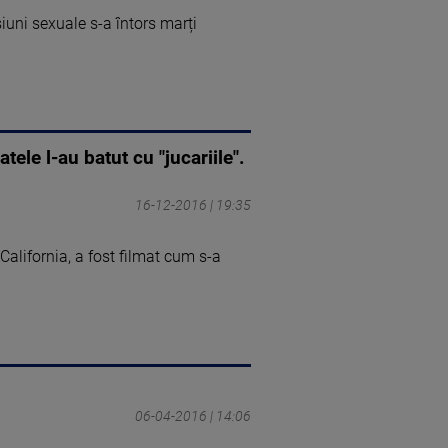
iuni sexuale s-a întors marți
ele l-au batut cu "jucariile".
16-12-2016 | 19:35
alifornia, a fost filmat cum s-a
06-04-2016 | 14:06