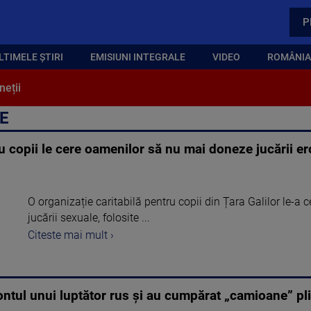
P
LTIMELE ȘTIRI
EMISIUNI INTEGRALE
VIDEO
ROMÂNIA,
neții
LE
ru copii le cere oamenilor să nu mai doneze jucării er
O organizație caritabilă pentru copii din Țara Galilor le-a
jucării sexuale, folosite ...
Citeste mai mult ›
ontul unui luptător rus și au cumpărat „camioane” pli