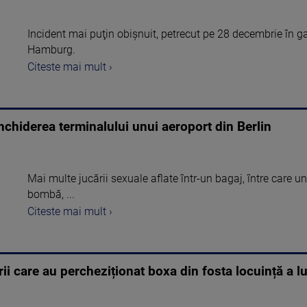
Incident mai puţin obişnuit, petrecut pe 28 decembrie în g
Hamburg.
Citeste mai mult ›
nchiderea terminalului unui aeroport din Berlin
Mai multe jucării sexuale aflate într-un bagaj, între care u
bombă, ...
Citeste mai mult ›
rii care au percheziționat boxa din fosta locuință a l