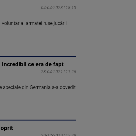
04-04-2023 | 18:13
voluntar al armatei ruse jucării
Incredibil ce era de fapt
28-04-2021 | 11:26
e speciale din Germania s-a dovedit
oprit
30-12-2019 | 15:39