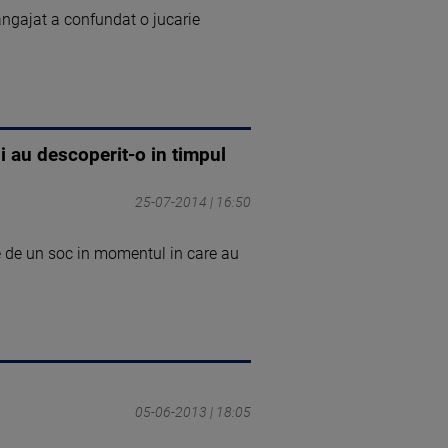
ngajat a confundat o jucarie
i au descoperit-o in timpul
25-07-2014 | 16:50
te de un soc in momentul in care au
05-06-2013 | 18:05