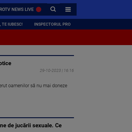
CAUTA
ROTV NEWS LIVE
TOATE CATEGORIILE
 TE IUBESC!
INSPECTORUL PRO
otice
29-10-2023 | 16:16
 cerut oamenilor să nu mai doneze
ne de jucării sexuale. Ce