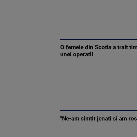
O femeie din Scotia a trait t
unei operatii
"Ne-am simtit jenati si am ros