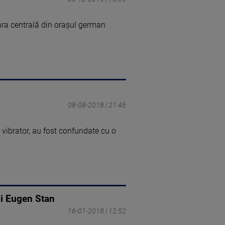
ara centrală din oraşul german
08-08-2018 | 21:46
n vibrator, au fost confundate cu o
ui Eugen Stan
16-01-2018 | 12:52