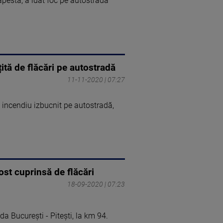
dapesta, a luat foc pe autostrada
ită de flăcări pe autostradă
11-11-2020 | 07:27
 incendiu izbucnit pe autostradă,
ost cuprinsă de flăcări
18-09-2020 | 07:23
da București - Pitești, la km 94.