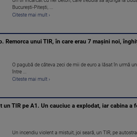
Un tir încărcat cu fier beton, care trebuia să ajungă la Bu
București-Pitești, ...
Citeste mai mult ›
. Remorca unui TIR, în care erau 7 mașini noi, înghiț
O pagubă de câteva zeci de mii de euro a lăsat în urmă un
între ...
Citeste mai mult ›
t un TIR pe A1. Un cauciuc a explodat, iar cabina a f
Un incendiu violent a mistuit, joi seară, un TIR, pe autostra