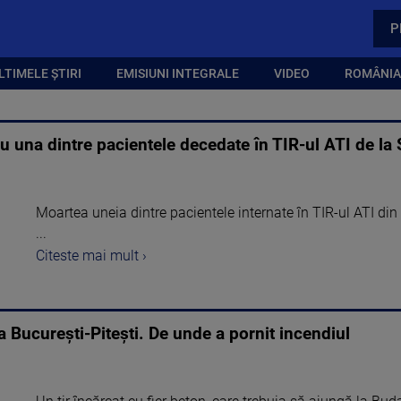
P
LTIMELE ȘTIRI
EMISIUNI INTEGRALE
VIDEO
ROMÂNIA,
ru una dintre pacientele decedate în TIR-ul ATI de la 
Moartea uneia dintre pacientele internate în TIR-ul ATI din 
...
Citeste mai mult ›
a București-Pitești. De unde a pornit incendiul