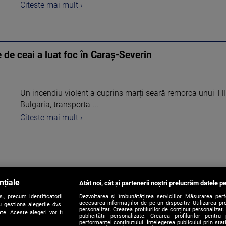
Citeste mai mult ›
 de ceai a luat foc în Caraș-Severin
Un incendiu violent a cuprins marți seară remorca unui TIR
Bulgaria, transporta ...
Citeste mai mult ›
nțiale
Atât noi, cât și partenerii noștri prelucrăm datele pe
1
, precum identificatorii
Dezvoltarea și îmbunătățirea serviciilor. Măsurarea per
accesarea informațiilor de pe un dispozitiv. Utilizarea pro
 gestiona alegerile dvs.
personalizat. Crearea profilurilor de conținut personalizat. 
te. Aceste alegeri vor fi
publicității personalizate. Crearea profilurilor pentru
performanței conținutului. Înțelegerea publicului prin sta