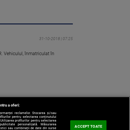
31-10-2018 | 07:25
. Vehiculul, înmatriculat în
ntru a oferi:
formanței reclamelor. Stocarea și/sau
filurilor pentru selectarea conținutului
Utilizarea profilurilor pentru selectarea
 publicitate personalizată. Măsurarea
ACCEPT TOATE
tistici sau combinații de date din surse