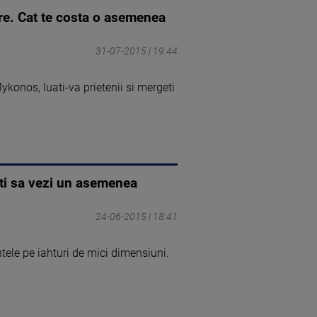
egre. Cat te costa o asemenea
31-07-2015 | 19:44
Mykonos, luati-va prietenii si mergeti
oti sa vezi un asemenea
24-06-2015 | 18:41
ntele pe iahturi de mici dimensiuni.