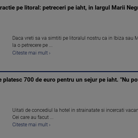
ctie pe litoral: petreceri pe iaht, in largul Marii N
Daca vreti sa va simtiti pe litoralul nostru ca in Ibiza sau 
la o petrecere pe ...
Citeste mai mult ›
e platesc 700 de euro pentru un sejur pe iaht. "Nu p
Uitati de concediul la hotel in strainatate si incercati vaca
Cei care au facut ...
Citeste mai mult ›