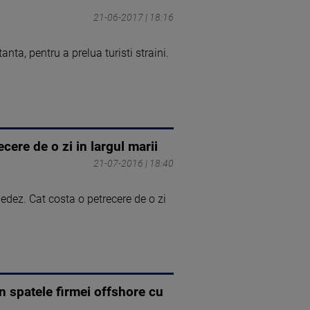
21-06-2017 | 18:16
anta, pentru a prelua turisti straini.
cere de o zi in largul marii
21-07-2016 | 18:40
uedez. Cat costa o petrecere de o zi
n spatele firmei offshore cu