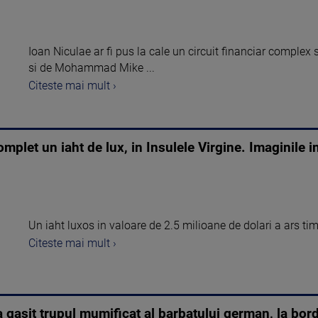
Ioan Niculae ar fi pus la cale un circuit financiar complex s
si de Mohammad Mike ...
Citeste mai mult ›
mplet un iaht de lux, in Insulele Virgine. Imaginile 
Un iaht luxos in valoare de 2.5 milioane de dolari a ars tim
Citeste mai mult ›
gasit trupul mumificat al barbatului german, la bord