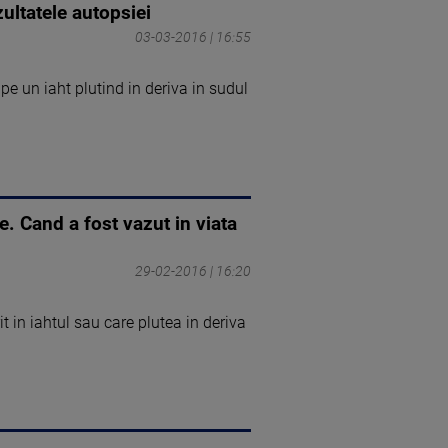
ultatele autopsiei
03-03-2016 | 16:55
e un iaht plutind in deriva in sudul
e. Cand a fost vazut in viata
29-02-2016 | 16:20
 in iahtul sau care plutea in deriva