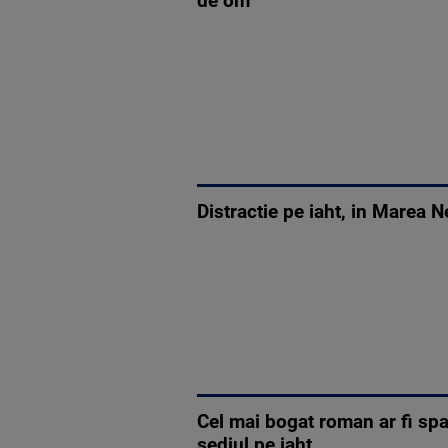
de om
Distractie pe iaht, in Marea N
Cel mai bogat roman ar fi spa
sediul pe iaht