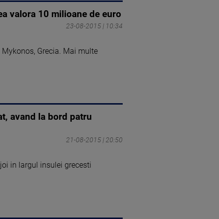
ea valora 10 milioane de euro
23-08-2015 | 10:34
la Mykonos, Grecia. Mai multe
t, avand la bord patru
21-08-2015 | 20:50
i in largul insulei grecesti