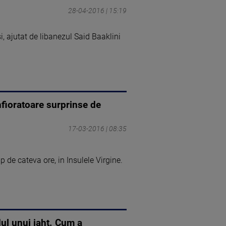
28-04-2016 | 15:19
i, ajutat de libanezul Said Baaklini
infioratoare surprinse de
17-03-2016 | 08:35
p de cateva ore, in Insulele Virgine.
ul unui iaht. Cum a