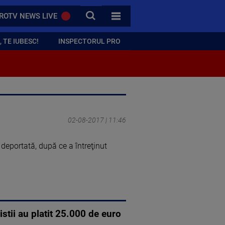
CAUTA
ROTV NEWS LIVE
TOATE CATEGORIILE
 TE IUBESC!
INSPECTORUL PRO
02-08-2017 | 11:46
deportată, după ce a întreţinut
istii au platit 25.000 de euro