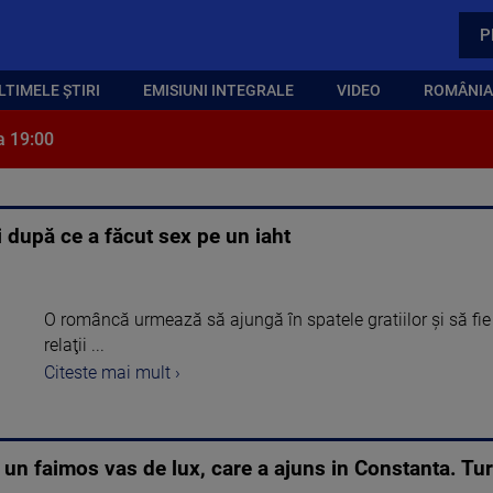
P
LTIMELE ȘTIRI
EMISIUNI INTEGRALE
VIDEO
ROMÂNIA,
a 19:00
după ce a făcut sex pe un iaht
O româncă urmează să ajungă în spatele gratiilor şi să fie 
relaţii ...
Citeste mai mult ›
, un faimos vas de lux, care a ajuns in Constanta. Tur