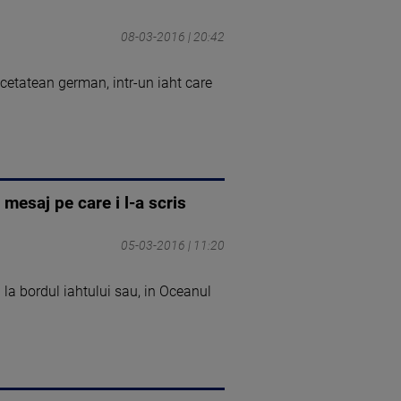
08-03-2016 | 20:42
 cetatean german, intr-un iaht care
mesaj pe care i l-a scris
05-03-2016 | 11:20
i la bordul iahtului sau, in Oceanul