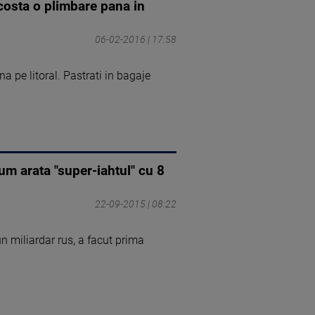
costa o plimbare pana in
06-02-2016 | 17:58
pe litoral. Pastrati in bagaje
um arata "super-iahtul" cu 8
22-09-2015 | 08:22
n miliardar rus, a facut prima