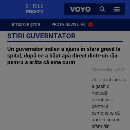
StirilePROTV
CAUTA
VOYO
TOATE 
PROTV NEWS LIVE
ULTIMELE ȘTIRI
STIRI GUVERNTATOR
Un guvernator indian a ajuns în stare gravă la
spital, după ce a băut apă direct dintr-un râu
pentru a arăta că este curat
23-07-2022 | 08:21
Un oficial indian
a găsit o
metodă
nepotrivită
pentru a
demonstra că
apele unui râu
sfânt din