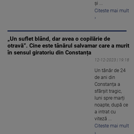
și ...
Citeste mai mult
›
„Un suflet blând, dar avea o copilărie de
otravă”. Cine este tânărul salvamar care a murit
în sensul giratoriu din Constanța
12-12-2023 | 19:18
Un tânăr de 24
de ani din
Constanța a
sfârșit tragic,
luni spre marți
noapte, după ce
a intrat cu
viteză ...
Citeste mai mult
›