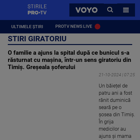
StirilePROTV
CAUTA
VOYO
TOATE 
PROTV NEWS LIVE
ULTIMELE ȘTIRI
STIRI GIRATORIU
O familie a ajuns la spital după ce bunicul s-a
răsturnat cu mașina, într-un sens giratoriu din
Timiș. Greșeala șoferului
21-10-2024 | 07:25
Un băiețel de
patru ani a fost
rănit duminică
seară pe o
șosea din Timiș.
În grija
medicilor au
ajuns și mama