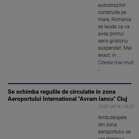
autostrazilor
construite pe
mare, Romania
se lauda ca va
avea primul
sens giratoriu
suspendat. Mai
exact, in ...
Citeste mai mult
›
Se schimba regulile de circulatie in zona
Aeroportului International "Avram Iancu" Cluj
13-01-2014 | 10:25
Ambuteiajele
din zona
aeroportului se
vor diminua