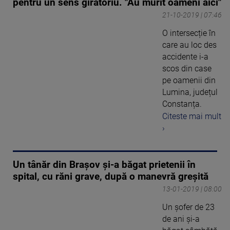
pentru un sens giratoriu. "Au murit oameni aici"
21-10-2019 | 07:46
O intersecție în
care au loc des
accidente i-a
scos din case
pe oamenii din
Lumina, județul
Constanța.
Citeste mai mult
›
Un tânăr din Braşov şi-a băgat prietenii în
spital, cu răni grave, după o manevră greşită
13-01-2019 | 08:00
Un șofer de 23
de ani și-a