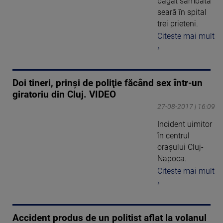
băgat sâmbătă
seară în spital
trei prieteni.
Citeste mai mult
›
Doi tineri, prinşi de poliţie făcând sex într-un
giratoriu din Cluj. VIDEO
27-08-2017 | 16:09
Incident uimitor
în centrul
oraşului Cluj-
Napoca.
Citeste mai mult
›
Accident produs de un politist aflat la volanul