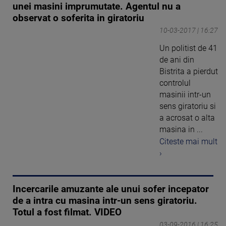
unei masini imprumutate. Agentul nu a
observat o soferita in giratoriu
10-03-2017 | 16:27
Un politist de 41
de ani din
Bistrita a pierdut
controlul
masinii intr-un
sens giratoriu si
a acrosat o alta
masina in ...
Citeste mai mult
›
Incercarile amuzante ale unui sofer incepator
de a intra cu masina intr-un sens giratoriu.
Totul a fost filmat. VIDEO
03-09-2016 | 16:25