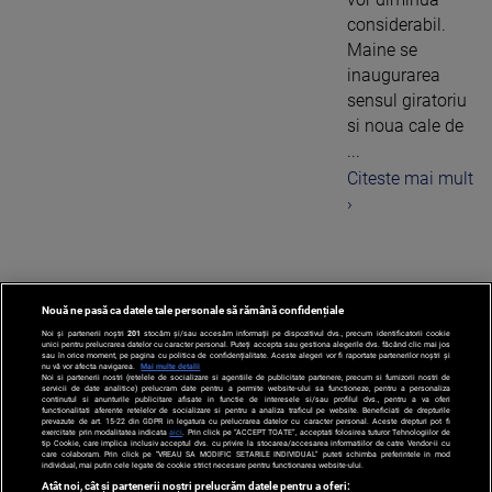
considerabil.
Maine se
inaugurarea
sensul giratoriu
si noua cale de
...
Citeste mai mult
›
Nouă ne pasă ca datele tale personale să rămână confidențiale
1
Noi și partenerii noștri
201
stocăm și/sau accesăm informații pe dispozitivul dvs., precum identificatorii cookie
unici pentru prelucrarea datelor cu caracter personal. Puteți accepta sau gestiona alegerile dvs. făcând clic mai jos
sau în orice moment, pe pagina cu politica de confidențialitate. Aceste alegeri vor fi raportate partenerilor noștri și
nu vă vor afecta navigarea.
Mai multe detalii
Noi si partenerii nostri (retelele de socializare si agentiile de publicitate partenere, precum si furnizorii nostri de
servicii de date analitice) prelucram date pentru a permite website-ului sa functioneze, pentru a personaliza
continutul si anunturile publicitare afisate in functie de interesele si/sau profilul dvs., pentru a va oferi
functionalitati aferente retelelor de socializare si pentru a analiza traficul pe website. Beneficiati de drepturile
prevazute de art. 15-22 din GDPR in legatura cu prelucrarea datelor cu caracter personal. Aceste drepturi pot fi
exercitate prin modalitatea indicata
aici
. Prin click pe “ACCEPT TOATE”, acceptati folosirea tuturor Tehnologiilor de
tip Cookie, care implica inclusiv acceptul dvs. cu privire la stocarea/accesarea informatiilor de catre Vendor-ii cu
care colaboram. Prin click pe “VREAU SA MODIFIC SETARILE INDIVIDUAL” puteti schimba preferintele in mod
individual, mai putin cele legate de cookie strict necesare pentru functionarea website-ului.
Atât noi, cât și partenerii noștri prelucrăm datele pentru a oferi: