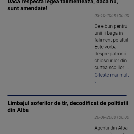
Daca respecta legea falimenteaza, daca nu,
sunt amendate!
03-10-2008 | 00:00
Ce e bun pentru
unii ii baga in
faliment pe altii!
Este vorba
despre patronii
chioscurilor din
curtea scolilor ...
Citeste mai mult
›
Limbajul soferilor de tir, decodificat de politistii
din Alba
26-09-2008 | 00:00
Agentii din Alba