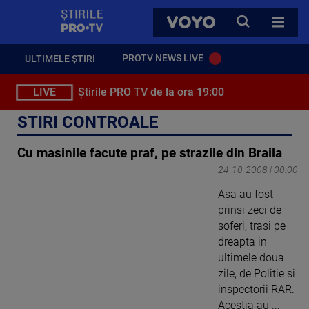
StirilePROTV
CAUTA
VOYO
TOATE 
PROTV NEWS LIVE
ULTIMELE ȘTIRI
LIVE
Știrile PRO TV de la ora 19:00
STIRI CONTROALE
Cu masinile facute praf, pe strazile din Braila
24-10-2008 | 00:00
Asa au fost
prinsi zeci de
soferi, trasi pe
dreapta in
ultimele doua
zile, de Politie si
inspectorii RAR.
Acestia au ...