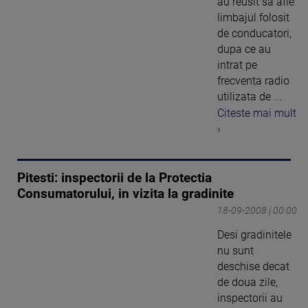
au reusit sa afle
limbajul folosit
de conducatori,
dupa ce au
intrat pe
frecventa radio
utilizata de ...
Citeste mai mult
›
Pitesti: inspectorii de la Protectia
Consumatorului, in vizita la gradinite
18-09-2008 | 00:00
Desi gradinitele
nu sunt
deschise decat
de doua zile,
inspectorii au