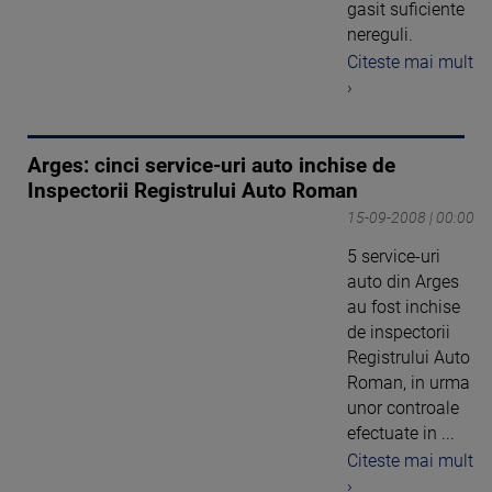
gasit suficiente
nereguli.
Citeste mai mult
›
Arges: cinci service-uri auto inchise de
Inspectorii Registrului Auto Roman
15-09-2008 | 00:00
5 service-uri
auto din Arges
au fost inchise
de inspectorii
Registrului Auto
Roman, in urma
unor controale
efectuate in ...
Citeste mai mult
›