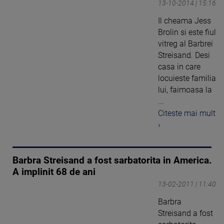
13-10-2014 | 15:16
Il cheama Jess
Brolin si este fiul
vitreg al Barbrei
Streisand. Desi
casa in care
locuieste familia
lui, faimoasa la
...
Citeste mai mult
›
Barbra Streisand a fost sarbatorita in America.
A implinit 68 de ani
13-02-2011 | 11:40
Barbra
Streisand a fost