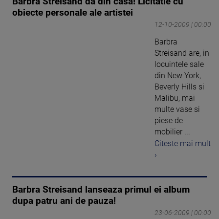
Barbra Streisand da din casa! Licitatie cu
obiecte personale ale artistei
12-10-2009 | 00:00
Barbra
Streisand are, in
locuintele sale
din New York,
Beverly Hills si
Malibu, mai
multe vase si
piese de
mobilier ...
Citeste mai mult
›
Barbra Streisand lanseaza primul ei album
dupa patru ani de pauza!
23-06-2009 | 00:00