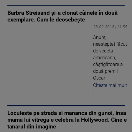
Barbra Streisand şi-a clonat câinele în două
exemplare. Cum le deosebeşte
28-02-2018 | 11:55
Anunţ
neaşteptat făcut
de vedeta
americană,
câştigătoare a
două premii
Oscar
Citeste mai mult
›
Locuieste pe strada si mananca din gunoi, insa
mama lui vitrega e celebra la Hollywood. Cine e
tanarul din imagine