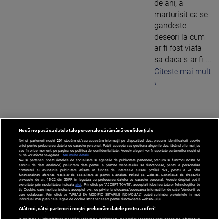
de ani, a
marturisit ca se
gandeste
deseori la cum
ar fi fost viata
sa daca s-ar fi ...
Citeste mai mult
›
Nouă ne pasă ca datele tale personale să rămână confidențiale
1
Noi și partenerii noștri
201
stocăm și/sau accesăm informații pe dispozitivul dvs., precum identificatorii cookie
unici pentru prelucrarea datelor cu caracter personal. Puteți accepta sau gestiona alegerile dvs. făcând clic mai jos
sau în orice moment, pe pagina cu politica de confidențialitate. Aceste alegeri vor fi raportate partenerilor noștri și
nu vă vor afecta navigarea.
Mai multe detalii
Noi si partenerii nostri (retelele de socializare si agentiile de publicitate partenere, precum si furnizorii nostri de
servicii de date analitice) prelucram date pentru a permite website-ului sa functioneze, pentru a personaliza
continutul si anunturile publicitare afisate in functie de interesele si/sau profilul dvs., pentru a va oferi
functionalitati aferente retelelor de socializare si pentru a analiza traficul pe website. Beneficiati de drepturile
prevazute de art. 15-22 din GDPR in legatura cu prelucrarea datelor cu caracter personal. Aceste drepturi pot fi
exercitate prin modalitatea indicata
aici
. Prin click pe “ACCEPT TOATE”, acceptati folosirea tuturor Tehnologiilor de
tip Cookie, care implica inclusiv acceptul dvs. cu privire la stocarea/accesarea informatiilor de catre Vendor-ii cu
care colaboram. Prin click pe “VREAU SA MODIFIC SETARILE INDIVIDUAL” puteti schimba preferintele in mod
individual, mai putin cele legate de cookie strict necesare pentru functionarea website-ului.
Atât noi, cât și partenerii noștri prelucrăm datele pentru a oferi:
Dezvoltarea și îmbunătățirea serviciilor. Măsurarea performanței reclamelor. Stocarea și/sau accesarea informațiilor