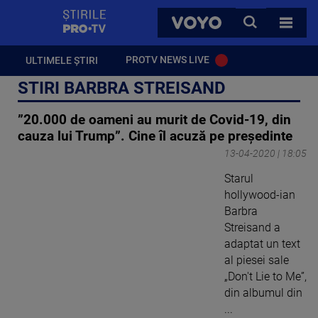
StirilePROTV
CAUTA
VOYO
TOATE 
PROTV NEWS LIVE
ULTIMELE ȘTIRI
STIRI BARBRA STREISAND
”20.000 de oameni au murit de Covid-19, din
cauza lui Trump”. Cine îl acuză pe președinte
13-04-2020 | 18:05
Starul
hollywood-ian
Barbra
Streisand a
adaptat un text
al piesei sale
„Don't Lie to Me”,
din albumul din
...