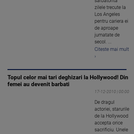
sarbatorita
zilele trecute la
Los Angeles
pentru cariera ei
de aproape
jumatate de
secol. ...
Citeste mai mult
›
Topul celor mai tari deghizari la Hollywood! Din
femei au devenit barbati
17-12-2010 | 00:00
De dragul
actoriei, starurile
de la Hollywood
accepta orice
sacrificiu. Unele