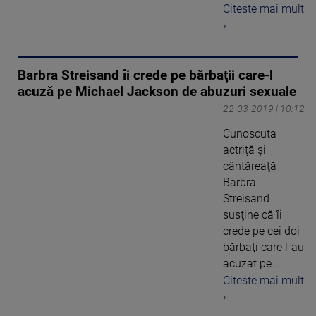
Citeste mai mult
›
Barbra Streisand îi crede pe bărbaţii care-l
acuză pe Michael Jackson de abuzuri sexuale
22-03-2019 | 10:12
Cunoscuta
actriţă şi
cântăreaţă
Barbra
Streisand
susţine că îi
crede pe cei doi
bărbaţi care l-au
acuzat pe ...
Citeste mai mult
›