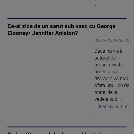
›
Ce-ai zice de un sarut sub vasc cu George
Clooney/ Jennifer Aniston?
30-12-2009 | 00:00
Daca nu v-ati
saturat de
topuri, revista
americana
"Parade" va mai
ofera unul, cu de
toate, de la
vedete sub ...
Citeste mai mult
›