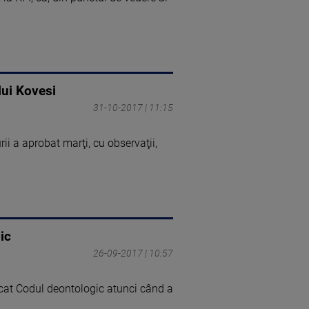
lui Kovesi
31-10-2017 | 11:15
rii a aprobat marţi, cu observaţii,
ic
26-09-2017 | 10:57
lcat Codul deontologic atunci când a