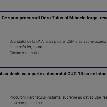
 Ce spun procurorii Doru Tulus si Mihaela Iorga, re
Scandalul de la DNA ia amploare. CSM a avizat revocarea d
chiar sefa lor, Laura ...
Citeste mai mult ›
l au decis ca o parte a dosarului OUG 13 sa se intoarc
Procurorii Parchetului instantei supreme au dat solutie, re
erau competenti cu ...