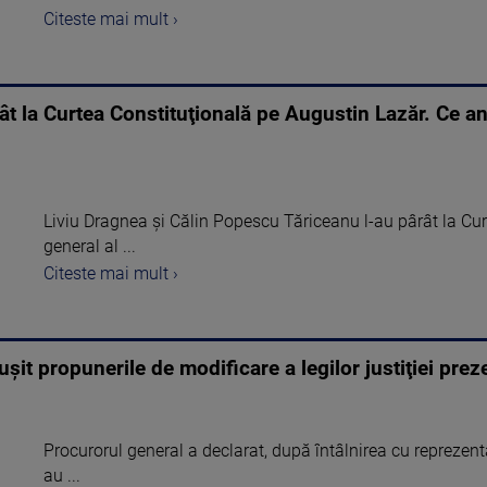
Citeste mai mult ›
ât la Curtea Constituţională pe Augustin Lazăr. Ce an
Liviu Dragnea şi Călin Popescu Tăriceanu l-au pârât la Cur
general al ...
Citeste mai mult ›
uşit propunerile de modificare a legilor justiţiei prez
Procurorul general a declarat, după întâlnirea cu reprezenta
au ...