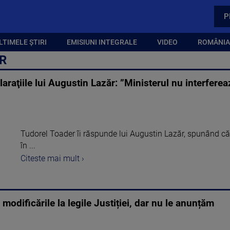
P
LTIMELE ȘTIRI
EMISIUNI INTEGRALE
VIDEO
ROMÂNIA,
R
laraţiile lui Augustin Lazăr: ”Ministerul nu interferea
Tudorel Toader îi răspunde lui Augustin Lazăr, spunând că M
în ...
Citeste mai mult ›
odificările la legile Justiției, dar nu le anunțăm