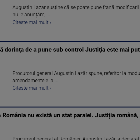
Augustin Lazar susține că se poate pune frană modificarii le
nu le anunțăm, ...
Citeste mai mult ›
ă dorinţa de a pune sub control Justiţia este mai put
Procurorul general Augustin Lazăr spune, referitor la modul
amendamentele la ...
Citeste mai mult ›
 România nu există un stat paralel. Justiția română,
Procurorul general al României, Augustin Lazăr, a declarat, 