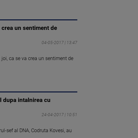
 crea un sentiment de
04-05-2017 | 13:47
 joi, ca se va crea un sentiment de
l dupa intalnirea cu
24-04-2017 | 10:51
rul-sef al DNA, Codruta Kovesi, au