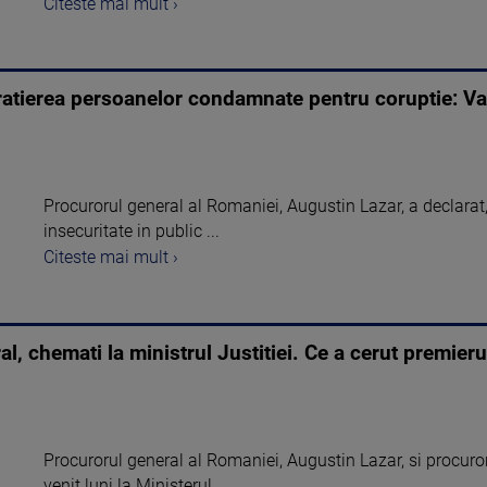
Citeste mai mult ›
ratierea persoanelor condamnate pentru coruptie: Va
Procurorul general al Romaniei, Augustin Lazar, a declarat,
insecuritate in public ...
Citeste mai mult ›
l, chemati la ministrul Justitiei. Ce a cerut premieru
Procurorul general al Romaniei, Augustin Lazar, si procuro
venit luni la Ministerul ...