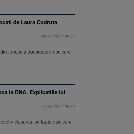
vocati de Laura Codruta
04-07-2017 | 09:07
in functie a doi procurori pe care
a la DNA. Explicatiile lui
27-06-2017 | 09:32
spectiv clasarea, pe faptele pe care