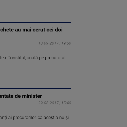
chete au mai cerut cei doi
13-09-2017 | 19:50
tea Constituţională pe procurorul
entate de minister
29-08-2017 | 15:40
nţi ai procurorilor, că aceştia nu şi-