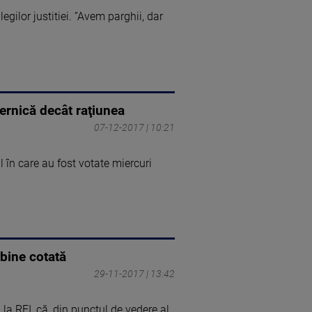
gilor justitiei. ”Avem parghii, dar
ernică decât raţiunea
07-12-2017 | 10:21
 în care au fost votate miercuri
 bine cotată
29-11-2017 | 13:42
la RFI, că, din punctul de vedere al