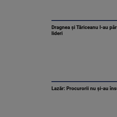
Dragnea şi Tăriceanu l-au pâr
lideri
Lazăr: Procurorii nu şi-au îns