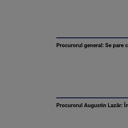
Procurorul general: Se pare c
Procurorul Augustin Lazăr: În