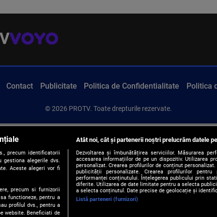
Contact
Publicitate
Politica de Confidentialitate
Politica
© 2026 PROTV. Toate drepturile rezervate.
nțiale
Atât noi, cât și partenerii noștri prelucrăm datele pe
, precum identificatorii
Dezvoltarea și îmbunătățirea serviciilor. Măsurarea per
accesarea informațiilor de pe un dispozitiv. Utilizarea pro
 gestiona alegerile dvs.
personalizat. Crearea profilurilor de conținut personalizat. 
te. Aceste alegeri vor fi
publicității personalizate. Crearea profilurilor pentru
performanței conținutului. Înțelegerea publicului prin sta
diferite. Utilizarea de date limitate pentru a selecta public
ere, precum si furnizorii
a selecta conținutul. Date precise de geolocație și identifi
 sa functioneze, pentru a
Listă parteneri (furnizori)
au profilul dvs., pentru a
 pe website. Beneficiati de