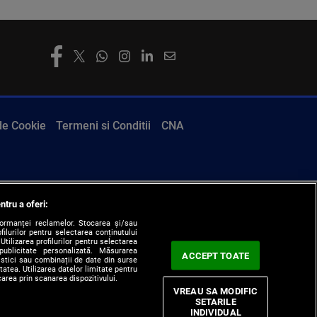
 de Cookie
Termeni si Conditii
CNA
ntru a oferi:
formanței reclamelor. Stocarea și/sau
filurilor pentru selectarea conținutului
Utilizarea profilurilor pentru selectarea
 publicitate personalizată. Măsurarea
ACCEPT TOATE
tistici sau combinații de date din surse
itatea. Utilizarea datelor limitate pentru
carea prin scanarea dispozitivului.
VREAU SA MODIFIC
SETARILE
INDIVIDUAL