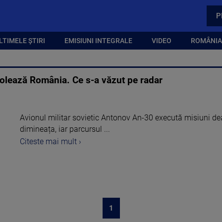
P
LTIMELE ȘTIRI
EMISIUNI INTEGRALE
VIDEO
ROMÂNIA,
volează România. Ce s-a văzut pe radar
Avionul militar sovietic Antonov An-30 execută misiuni 
dimineața, iar parcursul ...
Citeste mai mult ›
1