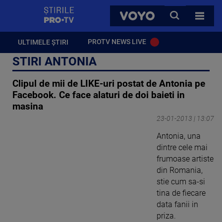
StirilePROTV
CAUTA
VOYO
TOATE 
PROTV NEWS LIVE
ULTIMELE ȘTIRI
STIRI ANTONIA
Clipul de mii de LIKE-uri postat de Antonia pe
Facebook. Ce face alaturi de doi baieti in
masina
23-01-2013 | 13:07
Antonia, una
dintre cele mai
frumoase artiste
din Romania,
stie cum sa-si
tina de fiecare
data fanii in
priza.