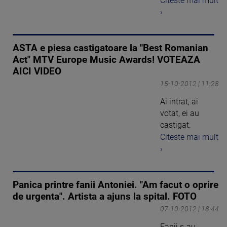
Citeste mai mult
›
ASTA e piesa castigatoare la "Best Romanian
Act" MTV Europe Music Awards! VOTEAZA
AICI VIDEO
15-10-2012 | 11:28
Ai intrat, ai
votat, ei au
castigat.
Citeste mai mult
›
Panica printre fanii Antoniei. "Am facut o oprire
de urgenta". Artista a ajuns la spital. FOTO
07-10-2012 | 18:44
Fanii s-au