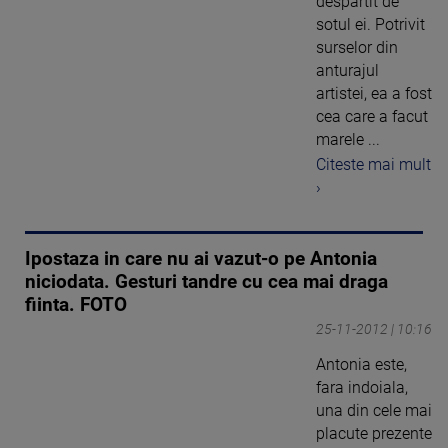
despartit de
sotul ei. Potrivit
surselor din
anturajul
artistei, ea a fost
cea care a facut
marele ...
Citeste mai mult
›
Ipostaza in care nu ai vazut-o pe Antonia
niciodata. Gesturi tandre cu cea mai draga
fiinta. FOTO
25-11-2012 | 10:16
Antonia este,
fara indoiala,
una din cele mai
placute prezente