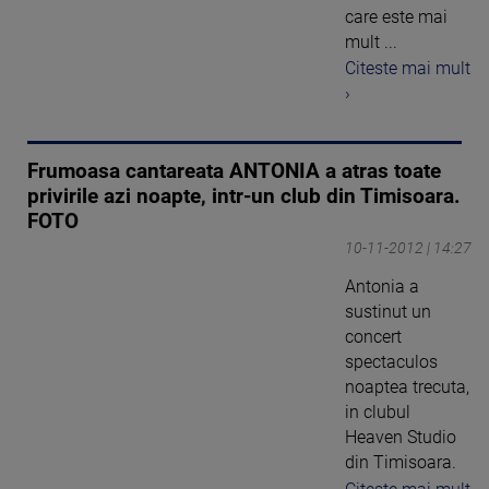
care este mai
mult ...
Citeste mai mult
›
Frumoasa cantareata ANTONIA a atras toate
privirile azi noapte, intr-un club din Timisoara.
FOTO
10-11-2012 | 14:27
Antonia a
sustinut un
concert
spectaculos
noaptea trecuta,
in clubul
Heaven Studio
din Timisoara.