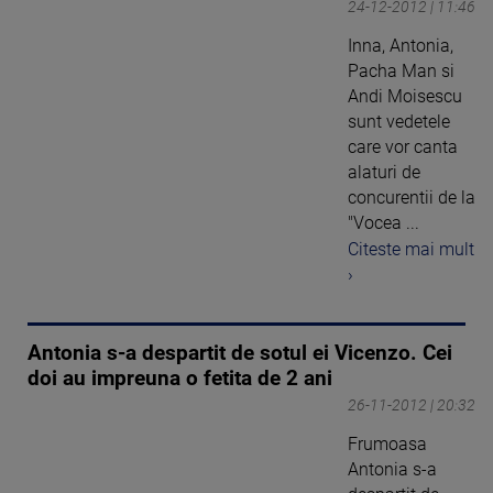
24-12-2012 | 11:46
Inna, Antonia,
Pacha Man si
Andi Moisescu
sunt vedetele
care vor canta
alaturi de
concurentii de la
"Vocea ...
Citeste mai mult
›
Antonia s-a despartit de sotul ei Vicenzo. Cei
doi au impreuna o fetita de 2 ani
26-11-2012 | 20:32
Frumoasa
Antonia s-a