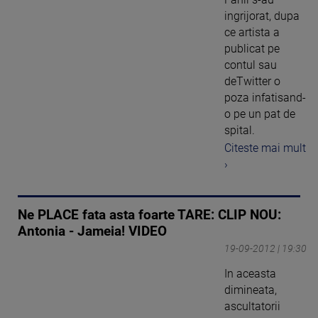
ingrijorat, dupa
ce artista a
publicat pe
contul sau
deTwitter o
poza infatisand-
o pe un pat de
spital.
Citeste mai mult
›
Ne PLACE fata asta foarte TARE: CLIP NOU:
Antonia - Jameia! VIDEO
19-09-2012 | 19:30
In aceasta
dimineata,
ascultatorii