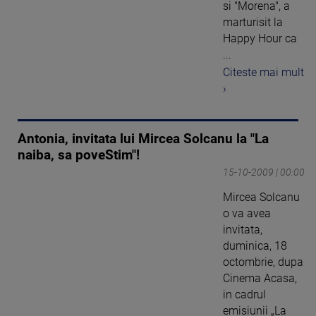
si "Morena", a
marturisit la
Happy Hour ca
...
Citeste mai mult
›
Antonia, invitata lui Mircea Solcanu la "La
naiba, sa poveStim"!
15-10-2009 | 00:00
Mircea Solcanu
o va avea
invitata,
duminica, 18
octombrie, dupa
Cinema Acasa,
in cadrul
emisiunii „La