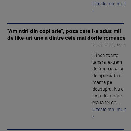
Citeste mai mult
›
"Amintiri din copilarie", poza care i-a adus mii
de like-uri uneia dintre cele mai dorite romance
21-01-2013 | 14:15
E inca foarte
tanara, extrem
de frumoasa si
de apreciata si
mama pe
deasupra. Nu e
insa de mirare,
era la fel de ...
Citeste mai mult
›