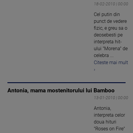
18-02-2010 | 00:00
Cel putin din
punct de vedere
fizic, e greu sa o
deosebesti pe
interpreta hit-
ului "Morena" de
celebra ...
Citeste mai mult
›
Antonia, mama mostenitorului lui Bamboo
13-01-2010 | 00:00
Antonia,
interpreta celor
doua hituri
"Roses on Fire"