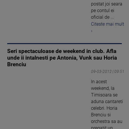
postat joi seara
pe contul ei
oficial de ...
Citeste mai mult
›
Seri spectaculoase de weekend in club. Afla
unde ii intalnesti pe Antonia, Vunk sau Horia
Brenciu
09-03-2012 | 09:51
In acest
weekend, la
Timisoara se
aduna cantareti
celebri. Horia
Brenciu si
orchestra sa au
pregatit un