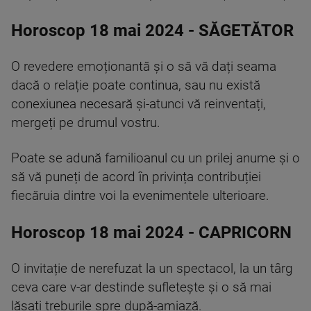
Horoscop 18 mai 2024 - SĂGETĂTOR
O revedere emoționantă și o să vă dați seama
dacă o relație poate continua, sau nu există
conexiunea necesară și-atunci vă reinventați,
mergeți pe drumul vostru.
Poate se adună familioanul cu un prilej anume și o
să vă puneți de acord în privința contribuției
fiecăruia dintre voi la evenimentele ulterioare.
Horoscop 18 mai 2024 - CAPRICORN
O invitație de nerefuzat la un spectacol, la un târg
ceva care v-ar destinde sufletește și o să mai
lăsați treburile spre după-amiază.