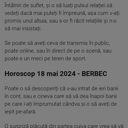
Întâlniri de suflet, și o să luați pulsul relației să
vedeți dacă mai puteți fi împreună, așa cum v-ați
promis unul altuia, sau s-or fi răcit relațiile și n-o
să mai insistați.
Se poate să aveți ceva de transmis în public,
poate online, sau în direct de pe o scenă, sau
poate e un meci pe teren de sport.
Horoscop 18 mai 2024 - BERBEC
Poate o să descoperiți că v-au intrat de ieri banii
în cont, sau e cineva care să vă dea înapoi banii
pe care i-ați împrumutat cândva și o să aveți de
ieșit pe-afară.
O surpriză plăcută din partea cuiva care vrea să vă