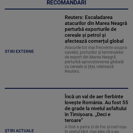
RECOMANDĂRI
Reuters: Escaladarea
atacurilor din Marea Neagră
perturbă exporturile de
cereale și petrol și
afectează comerțul global
Atacurile tot mai frecvente asupra
STIRI EXTERNE
navelor, porturilor și terminalelor
de export din Marea Neagră
perturbă aprovizionarea globală
cu cereale și țiței, relatează
Reuters.
Încă un val de aer fierbinte
lovește România. Au fost 55
de grade la nivelul asfaltului
în Timișoara. „Deci e
teroare”
A fost a patra zi de foc și cod roșu
ȘTIRI ACTUALE
în vestul țării, mai ales că s-au