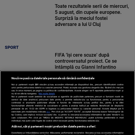
Toate rezultatele serii de miercuri,
5 august, din cupele europene.
Surpriză la meciul fostei
adversare a lui U Cluj
SPORT
FIFA 'își cere scuze' după
controversatul proiect. Ce se
întâmplă cu Gianni Infantino
Nouă ne pasă ca datele tale personale să rămână confidențiale
Noi și partenerii noștri
201
stocăm și/sau accesăm informații pe dispozitivul dvs., precum identificatorii cookie
unici pentru prelucrarea datelor cu caracter personal. Puteți accepta sau gestiona alegerile dvs. făcând clic mai jos
sau în orice moment, pe pagina cu politica de confidențialitate. Aceste alegeri vor fi raportate partenerilor noștri și
nu vă vor afecta navigarea.
Mai multe detalii
SPORT
Noi si partenerii nostri (retelele de socializare si agentiile de publicitate partenere, precum si furnizorii nostri de
servicii de date analitice) prelucram date pentru a permite website-ului sa functioneze, pentru a personaliza
continutul si anunturile publicitare afisate in functie de interesele si/sau profilul dvs., pentru a va oferi
functionalitati aferente retelelor de socializare si pentru a analiza traficul pe website. Beneficiati de drepturile
prevazute de art. 15-22 din GDPR in legatura cu prelucrarea datelor cu caracter personal. Aceste drepturi pot fi
exercitate prin modalitatea indicata
aici
. Prin click pe “ACCEPT TOATE”, acceptati folosirea tuturor Tehnologiilor de
tip Cookie, care implica inclusiv acceptul dvs. cu privire la stocarea/accesarea informatiilor de catre Vendor-ii cu
care colaboram. Prin click pe “VREAU SA MODIFIC SETARILE INDIVIDUAL” puteti schimba preferintele in mod
individual, mai putin cele legate de cookie strict necesare pentru functionarea website-ului.
Atât noi, cât și partenerii noștri prelucrăm datele pentru a oferi:
Dezvoltarea și îmbunătățirea serviciilor. Măsurarea performanței reclamelor. Stocarea și/sau accesarea informațiilor