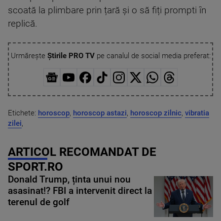
scoată la plimbare prin țară și o să fiți prompti în
replică.
Urmărește
Știrile PRO TV
pe canalul de social media preferat:
Etichete:
horoscop
,
horoscop astazi
,
horoscop zilnic
,
vibratia
zilei
,
ARTICOL RECOMANDAT DE
SPORT.RO
Donald Trump, ținta unui nou
asasinat!? FBI a intervenit direct la
terenul de golf