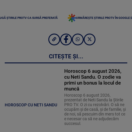
UGĂ ȘTIRILE PROTV CA SURSĂ PREFERATĂ
URMĂREȘTE ȘTIRILE PROTV ÎN GOOGLE 
CITEȘTE ȘI...
Horoscop 6 august 2026,
cu Neti Sandu. O zodie va
primi un bonus la locul de
muncă
Horoscop 6 august 2026,
prezentat de Neti Sandu la Știrile
PRO TV. O zi cu rezolvări. O să ne
HOROSCOP CU NETI SANDU
ocupăm și de casă, și de familie, și
de noi, să pescuim din mers tot ce
e necesar ca să ne adjudecăm
succesul.