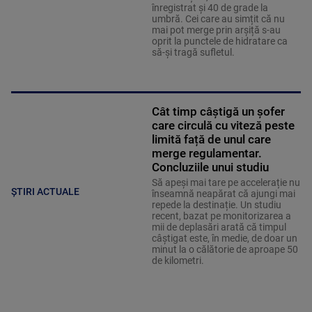
înregistrat și 40 de grade la
umbră. Cei care au simțit că nu
mai pot merge prin arșiță s-au
oprit la punctele de hidratare ca
să-și tragă sufletul.
Cât timp câștigă un șofer
care circulă cu viteză peste
limită față de unul care
merge regulamentar.
Concluziile unui studiu
Să apeși mai tare pe accelerație nu
ȘTIRI ACTUALE
înseamnă neapărat că ajungi mai
repede la destinație. Un studiu
recent, bazat pe monitorizarea a
mii de deplasări arată că timpul
câștigat este, în medie, de doar un
minut la o călătorie de aproape 50
de kilometri.