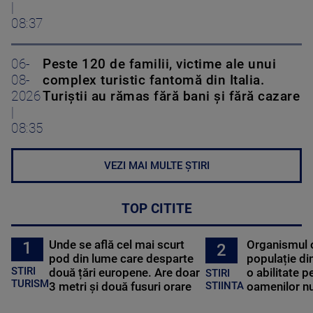
|
08:37
06-
Peste 120 de familii, victime ale unui
08-
complex turistic fantomă din Italia.
2026
Turiștii au rămas fără bani și fără cazare
|
08:35
VEZI MAI MULTE ȘTIRI
TOP CITITE
Unde se află cel mai scurt
Organismul 
1
2
pod din lume care desparte
populație di
STIRI
două țări europene. Are doar
o abilitate p
STIRI
TURISM
3 metri și două fusuri orare
oamenilor nu
STIINTA