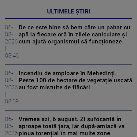
ULTIMELE ȘTIRI
06-
De ce este bine să bem câte un pahar cu
08-
apă la fiecare oră în zilele caniculare și
2026
cum ajută organismul să funcționeze
|
08:46
06-
Incendiu de amploare în Mehedinți.
08-
Peste 100 de hectare de vegetație uscată
2026
au fost mistuite de flăcări
|
08:39
06-
Vremea azi, 6 august. Zi sufocantă în
08-
aproape toată țara, iar după-amiază va
2026
ploua torențial în mai multe zone