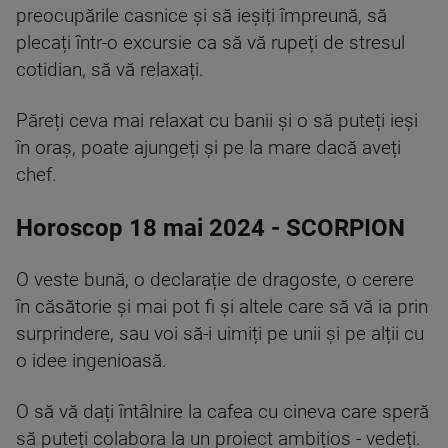
preocupările casnice și să ieșiți împreună, să
plecați într-o excursie ca să vă rupeți de stresul
cotidian, să vă relaxați.
Păreți ceva mai relaxat cu banii și o să puteți ieși
în oraș, poate ajungeți și pe la mare dacă aveți
chef.
Horoscop 18 mai 2024 - SCORPION
O veste bună, o declarație de dragoste, o cerere
în căsătorie și mai pot fi și altele care să vă ia prin
surprindere, sau voi să-i uimiți pe unii și pe alții cu
o idee ingenioasă.
O să vă dați întâlnire la cafea cu cineva care speră
să puteți colabora la un proiect ambițios - vedeți.