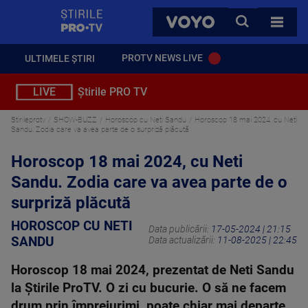
StirilePROTV
CAUTA
VOYO
TOATE 
PROTV NEWS LIVE
ULTIMELE ȘTIRI
LIVE
Știrile PRO TV
Stirileprotv
SHOW-BUZZ
Horoscop cu Neti Sandu
Horoscop 18 mai 2024, cu Neti
Sandu. Zodia care va avea parte de o surpriză plăcută
Horoscop 18 mai 2024, cu Neti
Sandu. Zodia care va avea parte de o
surpriză plăcută
HOROSCOP CU NETI
Data publicării:
17-05-2024 | 21:15
SANDU
Data actualizării:
11-08-2025 | 22:45
Horoscop 18 mai 2024, prezentat de Neti Sandu
la Știrile ProTV. O zi cu bucurie. O să ne facem
drum prin împrejurimi, poate chiar mai departe