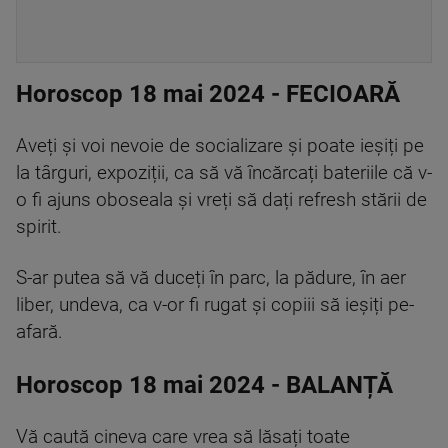
Horoscop 18 mai 2024 - FECIOARĂ
Aveți și voi nevoie de socializare și poate ieșiți pe
la târguri, expoziții, ca să vă încărcați bateriile că v-
o fi ajuns oboseala și vreți să dați refresh stării de
spirit.
S-ar putea să vă duceți în parc, la pădure, în aer
liber, undeva, ca v-or fi rugat și copiii să ieșiți pe-
afară.
Horoscop 18 mai 2024 - BALANȚĂ
Vă caută cineva care vrea să lăsați toate