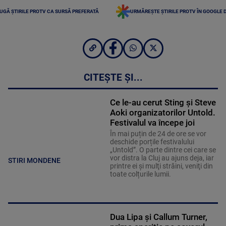
UGĂ ȘTIRILE PROTV CA SURSĂ PREFERATĂ
URMĂREȘTE ȘTIRILE PROTV ÎN GOOGLE 
CITEȘTE ȘI...
Ce le-au cerut Sting și Steve
Aoki organizatorilor Untold.
Festivalul va începe joi
În mai puțin de 24 de ore se vor
deschide porțile festivalului
„Untold”. O parte dintre cei care se
vor distra la Cluj au ajuns deja, iar
STIRI MONDENE
printre ei și mulţi străini, veniţi din
toate colțurile lumii.
Dua Lipa și Callum Turner,