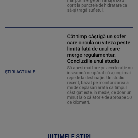
mai pot merge prin arșiță s-au
oprit la punctele de hidratare ca
să-și tragă sufletul.
Cât timp câștigă un șofer
care circulă cu viteză peste
limită față de unul care
merge regulamentar.
Concluziile unui studiu
Să apeși mai tare pe accelerație nu
ȘTIRI ACTUALE
înseamnă neapărat că ajungi mai
repede la destinație. Un studiu
recent, bazat pe monitorizarea a
mii de deplasări arată că timpul
câștigat este, în medie, de doar un
minut la o călătorie de aproape 50
de kilometri.
ULTIMELE ȘTIRI