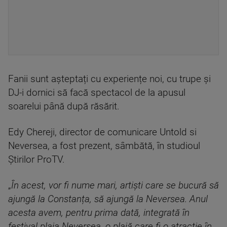
Fanii sunt așteptați cu experiențe noi, cu trupe și
DJ-i dornici să facă spectacol de la apusul
soarelui până după răsărit.
Edy Chereji, director de comunicare Untold si
Neversea, a fost prezent, sâmbătă, în studioul
Știrilor ProTV.
„
În acest, vor fi nume mari, artiști care se bucură să
ajungă la Constanța, să ajungă la Neversea. Anul
acesta avem, pentru prima dată, integrată în
festival plaja Neversea, o plajă care fi o atracție în