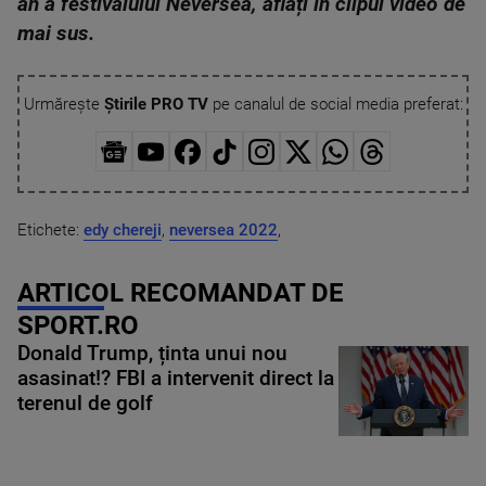
an a festivalului Neversea, aflați în clipul video de
mai sus.
Urmărește
Știrile PRO TV
pe canalul de social media preferat:
Etichete:
edy chereji
,
neversea 2022
,
ARTICOL RECOMANDAT DE
SPORT.RO
Donald Trump, ținta unui nou
asasinat!? FBI a intervenit direct la
terenul de golf