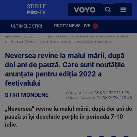
StirilePROTV
CAUTA
VOYO
TOATE 
PROTV NEWS LIVE
ULTIMELE ȘTIRI
Stirileprotv
SHOW-BUZZ
Stiri Mondene
Neversea revine la malul mării, după doi
ani de pauză. Care sunt noutățile anunțate pentru ediția 2022 a festivalului
Neversea revine la malul mării, după
doi ani de pauză. Care sunt noutățile
anunțate pentru ediția 2022 a
festivalului
Data publicării:
18-06-2022 | 11:29
STIRI MONDENE
Data actualizării:
12-08-2025 | 19:45
„Neversea” revine la malul mării, după doi ani de
pauză și își deschide porțile în perioada 7-10
iulie.