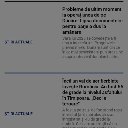
Probleme de ultim moment
la operațiunea de pe
Dunăre. Lipsa documentelor
pentru barje a dus la
amânare
Vara lui 2026 se dovedește a fi
ȘTIRI ACTUALE
una a încercărilor. Prognozele
privind nivelul Dunării sunt din ce
în ce mai pesimiste și pun presiune
asupra intervențiilor planificate.
Încă un val de aer fierbinte
lovește România. Au fost 55
de grade la nivelul asfaltului
în Timișoara. „Deci e
teroare”
A fost a patra zi de foc și cod roșu
ȘTIRI ACTUALE
în vestul țării, mai ales că s-au
înregistrat și 40 de grade la
umbră. Cei care au simțit că nu