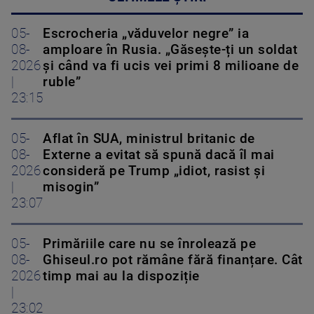
05-
Escrocheria „văduvelor negre” ia
08-
amploare în Rusia. „Găsește-ți un soldat
2026
și când va fi ucis vei primi 8 milioane de
|
ruble”
23:15
05-
Aflat în SUA, ministrul britanic de
08-
Externe a evitat să spună dacă îl mai
2026
consideră pe Trump „idiot, rasist și
|
misogin”
23:07
05-
Primăriile care nu se înrolează pe
08-
Ghiseul.ro pot rămâne fără finanțare. Cât
2026
timp mai au la dispoziție
|
23:02