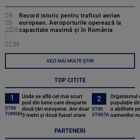
05-
Record istoric pentru traficul aerian
08-
european. Aeroporturile operează la
2026
capacitate maximă și în România
|
22:39
VEZI MAI MULTE ȘTIRI
TOP CITITE
Unde se află cel mai scurt
Organismul 
1
2
pod din lume care desparte
populație di
STIRI
două țări europene. Are doar
o abilitate p
STIRI
TURISM
3 metri și două fusuri orare
oamenilor nu
STIINTA
PARTENERI