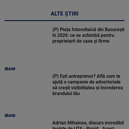
ALTE ȘTIRI
(P) Piața fotovoltaică din București
în 2026: ce se schimbă pentru
proprietarii de case și firme
IBANI
(P) Ești antreprenor? Află cum te
ajută o campanie de advertoriale
să crești vizibilitatea și încrederea
brandului tău
IBANI
Adrian Mihalcea, discurs incredibil
înainte de UTA - Rapid: „Acest