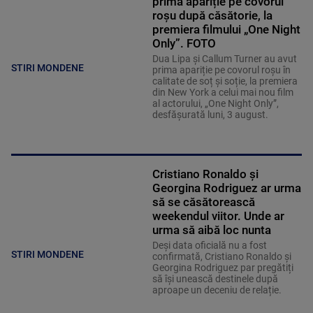
prima apariție pe covorul
roșu după căsătorie, la
premiera filmului „One Night
Only”. FOTO
Dua Lipa și Callum Turner au avut
STIRI MONDENE
prima apariție pe covorul roșu în
calitate de soț și soție, la premiera
din New York a celui mai nou film
al actorului, „One Night Only”,
desfășurată luni, 3 august.
Cristiano Ronaldo și
Georgina Rodriguez ar urma
să se căsătorească
weekendul viitor. Unde ar
urma să aibă loc nunta
Deși data oficială nu a fost
STIRI MONDENE
confirmată, Cristiano Ronaldo și
Georgina Rodriguez par pregătiți
să își unească destinele după
aproape un deceniu de relație.