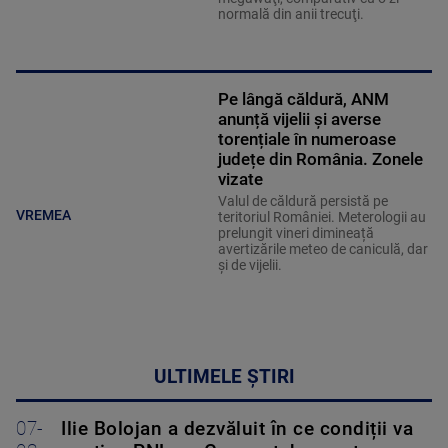
normală din anii trecuţi.
Pe lângă căldură, ANM
anunță vijelii și averse
torențiale în numeroase
județe din România. Zonele
vizate
Valul de căldură persistă pe
VREMEA
teritoriul României. Meterologii au
prelungit vineri dimineață
avertizările meteo de caniculă, dar
și de vijelii.
ULTIMELE ȘTIRI
07-
Ilie Bolojan a dezvăluit în ce condiții va