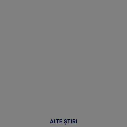
(P) Terapia
hormonală în
menopauză
poate
corecta
sindromul
cardio-
metabolic
MAI
MULTE
DETALII
17:46
ALTE ȘTIRI