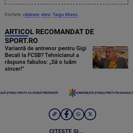
Etichete:
cățărare
,
elevi
,
Targu Mures
,
ARTICOL RECOMANDAT DE
SPORT.RO
Variantă de antrenor pentru Gigi
Becali la FCSB? Tehnicianul a
răspuns fabulos: „Să o luăm
sincer!”
UGĂ ȘTIRILE PROTV CA SURSĂ PREFERATĂ
URMĂREȘTE ȘTIRILE PROTV ÎN GOOGLE 
CITEȘTE ȘI...