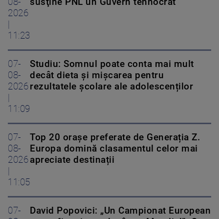
08-
susţine PNL un Guvern tehnocrat
2026
|
11:23
07-
Studiu: Somnul poate conta mai mult
08-
decât dieta și mișcarea pentru
2026
rezultatele școlare ale adolescenților
|
11:09
07-
Top 20 orașe preferate de Generația Z.
08-
Europa domină clasamentul celor mai
2026
apreciate destinații
|
11:05
07-
David Popovici: „Un Campionat European