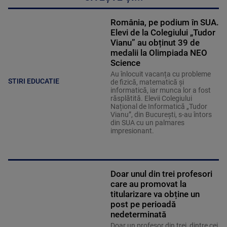
România, pe podium în SUA.
Elevi de la Colegiului „Tudor
Vianu” au obținut 39 de
medalii la Olimpiada NEO
Science
Au înlocuit vacanța cu probleme
STIRI EDUCATIE
de fizică, matematică și
informatică, iar munca lor a fost
răsplătită. Elevii Colegiului
Național de Informatică „Tudor
Vianu”, din București, s-au întors
din SUA cu un palmares
impresionant.
Doar unul din trei profesori
care au promovat la
titularizare va obține un
post pe perioadă
nedeterminată
Doar un profesor din trei, dintre cei