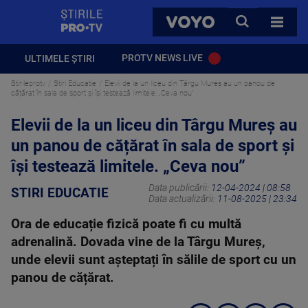
StirilePROTV
CAUTA
VOYO
TOATE 
PROTV NEWS LIVE
ULTIMELE ȘTIRI
Stirileprotv
Stiri Educatie
Elevii de la un liceu din Târgu Mureș au un panou de
cățărat în sala de sport și își testează limitele. „Ceva nou”
Elevii de la un liceu din Târgu Mureș au
un panou de cățărat în sala de sport și
își testează limitele. „Ceva nou”
Data publicării:
12-04-2024 | 08:58
STIRI EDUCATIE
Data actualizării:
11-08-2025 | 23:34
Ora de educație fizică poate fi cu multă
adrenalină. Dovada vine de la Târgu Mureș,
unde elevii sunt așteptați în sălile de sport cu un
panou de cățărat.