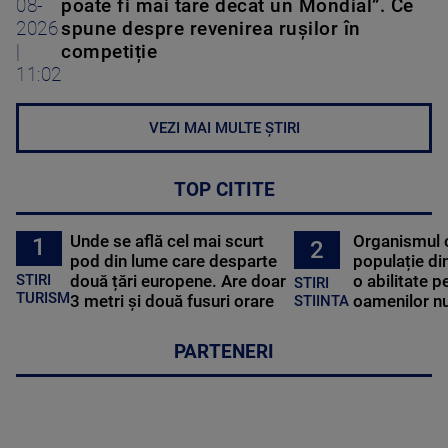
08-
poate fi mai tare decât un Mondial”. Ce
2026
spune despre revenirea rușilor în
|
competiție
11:02
VEZI MAI MULTE ȘTIRI
TOP CITITE
Unde se află cel mai scurt
Organismul 
1
2
pod din lume care desparte
populație di
STIRI
două țări europene. Are doar
o abilitate p
STIRI
TURISM
3 metri și două fusuri orare
oamenilor nu
STIINTA
PARTENERI