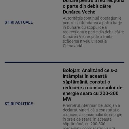
Dunăre pentru a redirecționa
o parte din debit către
Dunărea Veche
Autoritățile continuă operațiunile
ȘTIRI ACTUALE
pentru scufundarea a patru barje
în Dunăre, cu scopul de a
redirecționa o parte din debit către
Dunărea Veche și de a limita
scăderea nivelului apei la
Cernavodă.
Bolojan: Analizând ce s-a
întâmplat în această
săptămână, constat o
reducere a consumurilor de
energie seara cu 200-300
MW
STIRI POLITICE
Premierul interimar Ilie Bolojan a
declarat, vineri, că a constatat o
reducere a consumului de energie
în orele de seară, în această
săptămână, cu 200-300
megawaţi, comparativ cu o zi