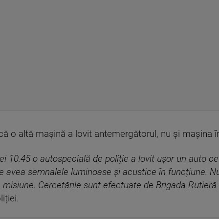
că o altă mașină a lovit antemergătorul, nu și mașina în
rei 10.45 o autospecială de poliție a lovit ușor un auto ce
e avea semnalele luminoase și acustice în funcțiune. Nu 
n misiune. Cercetările sunt efectuate de Brigada Rutieră 
iției.