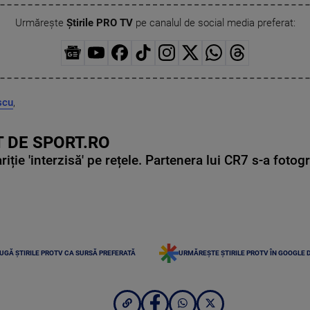
Urmărește
Știrile PRO TV
pe canalul de social media preferat:
scu
,
 DE SPORT.RO
ie 'interzisă' pe rețele. Partenera lui CR7 s-a fotog
UGĂ ȘTIRILE PROTV CA SURSĂ PREFERATĂ
URMĂREȘTE ȘTIRILE PROTV ÎN GOOGLE 