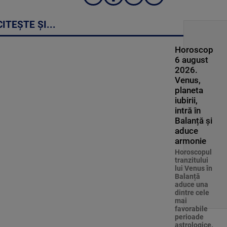
CITEȘTE ȘI...
Horoscop
6 august
2026.
Venus,
planeta
iubirii,
intră în
Balanță și
aduce
armonie
Horoscopul
tranzitului
lui Venus în
Balanță
aduce una
dintre cele
mai
favorabile
perioade
astrologice.