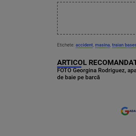
Etichete:
accident
,
masina
,
traian base
ARTICOL RECOMANDAT
FOTO Georgina Rodriguez, apariț
de baie pe barcă
ADA