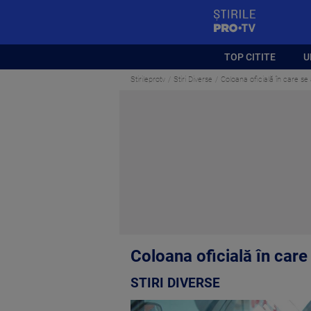
StirilePROTV
TOP CITITE
U
Stirileprotv
Stiri Diverse
Coloana oficială în care se 
Coloana oficială în care
STIRI DIVERSE