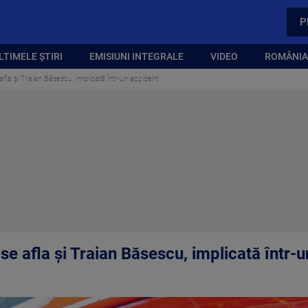
P
LTIMELE ȘTIRI
EMISIUNI INTEGRALE
VIDEO
ROMÂNIA,
afla și Traian Băsescu, implicată într-un accident
 se afla și Traian Băsescu, implicată într-