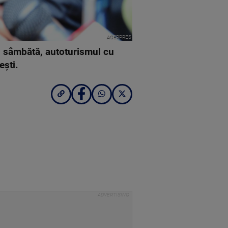
AGERPRES
la, sâmbătă, autoturismul cu
ești.