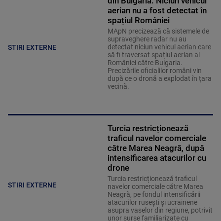
din Bulgaria: Niciun vehicul
aerian nu a fost detectat în
spațiul României
MApN precizează că sistemele de
supraveghere radar nu au
detectat niciun vehicul aerian care
STIRI EXTERNE
să fi traversat spațiul aerian al
României către Bulgaria.
Precizările oficialilor români vin
după ce o dronă a explodat în țara
vecină.
Turcia restricționează
traficul navelor comerciale
către Marea Neagră, după
intensificarea atacurilor cu
drone
Turcia restricționează traficul
STIRI EXTERNE
navelor comerciale către Marea
Neagră, pe fondul intensificării
atacurilor rusești și ucrainene
asupra vaselor din regiune, potrivit
unor surse familiarizate cu