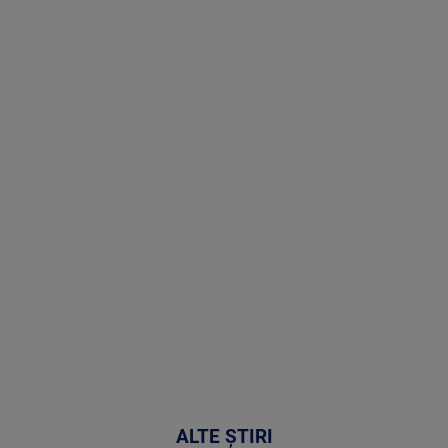
Stirile PRO
TV # 07.00 -
08 August
2026
MAI
MULTE
DETALII
02:32:45
ALTE ȘTIRI