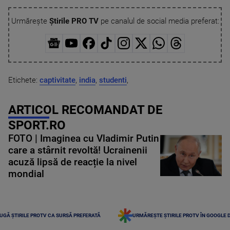
Urmărește
Știrile PRO TV
pe canalul de social media preferat:
Etichete:
captivitate
,
india
,
studenti
,
ARTICOL RECOMANDAT DE
SPORT.RO
FOTO | Imaginea cu Vladimir Putin
care a stârnit revoltă! Ucrainenii
acuză lipsă de reacție la nivel
mondial
UGĂ ȘTIRILE PROTV CA SURSĂ PREFERATĂ
URMĂREȘTE ȘTIRILE PROTV ÎN GOOGLE 