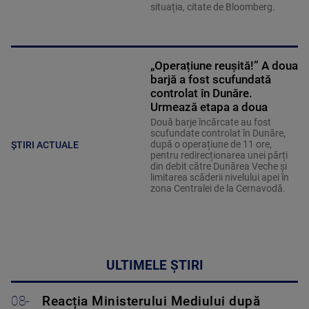
situația, citate de Bloomberg.
„Operațiune reușită!” A doua
barjă a fost scufundată
controlat în Dunăre.
Urmează etapa a doua
Două barje încărcate au fost
scufundate controlat în Dunăre,
după o operațiune de 11 ore,
ȘTIRI ACTUALE
pentru redirecționarea unei părți
din debit către Dunărea Veche și
limitarea scăderii nivelului apei în
zona Centralei de la Cernavodă.
ULTIMELE ȘTIRI
08-
Reacția Ministerului Mediului după