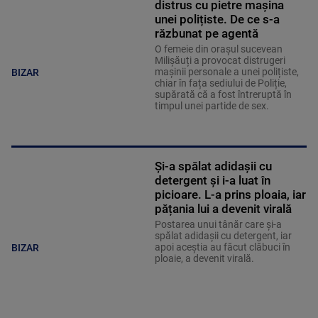
distrus cu pietre mașina
unei polițiste. De ce s-a
răzbunat pe agentă
O femeie din orașul sucevean
Milișăuți a provocat distrugeri
mașinii personale a unei polițiste,
BIZAR
chiar în fața sediului de Poliție,
supărată că a fost întreruptă în
timpul unei partide de sex.
Și-a spălat adidașii cu
detergent și i-a luat în
picioare. L-a prins ploaia, iar
pățania lui a devenit virală
Postarea unui tânăr care și-a
spălat adidașii cu detergent, iar
apoi aceștia au făcut clăbuci în
BIZAR
ploaie, a devenit virală.