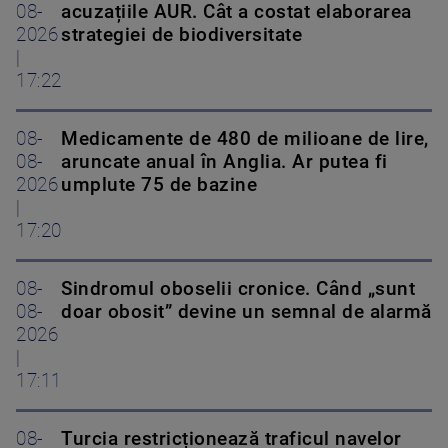
08-
acuzațiile AUR. Cât a costat elaborarea
2026
strategiei de biodiversitate
|
17:22
08-
Medicamente de 480 de milioane de lire,
08-
aruncate anual în Anglia. Ar putea fi
2026
umplute 75 de bazine
|
17:20
08-
Sindromul oboselii cronice. Când „sunt
08-
doar obosit” devine un semnal de alarmă
2026
|
17:11
08-
Turcia restricționează traficul navelor