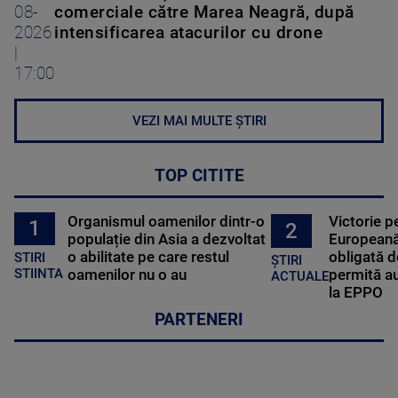
08-
comerciale către Marea Neagră, după
2026
intensificarea atacurilor cu drone
|
17:00
VEZI MAI MULTE ȘTIRI
TOP CITITE
Organismul oamenilor dintr-o
Victorie p
1
2
populație din Asia a dezvoltat
Europeană
o abilitate pe care restul
obligată d
STIRI
ȘTIRI
oamenilor nu o au
permită au
STIINTA
ACTUALE
la EPPO
PARTENERI