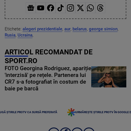
Etichete:
alegeri prezidentiale
,
aur
,
belarus
,
george simion
,
Rusia
,
Ucraina
,
ARTICOL RECOMANDAT DE
SPORT.RO
FOTO Georgina Rodriguez, apariție
'interzisă' pe rețele. Partenera lui
CR7 s-a fotografiat în costum de
baie pe barcă
UGĂ ȘTIRILE PROTV CA SURSĂ PREFERATĂ
URMĂREȘTE ȘTIRILE PROTV ÎN GOOGLE 