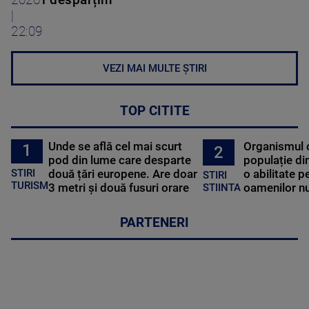
2026
i despărțim”
|
22:09
VEZI MAI MULTE ȘTIRI
TOP CITITE
Unde se află cel mai scurt
Organismul 
1
2
pod din lume care desparte
populație di
STIRI
două țări europene. Are doar
o abilitate p
STIRI
TURISM
3 metri și două fusuri orare
oamenilor nu
STIINTA
PARTENERI