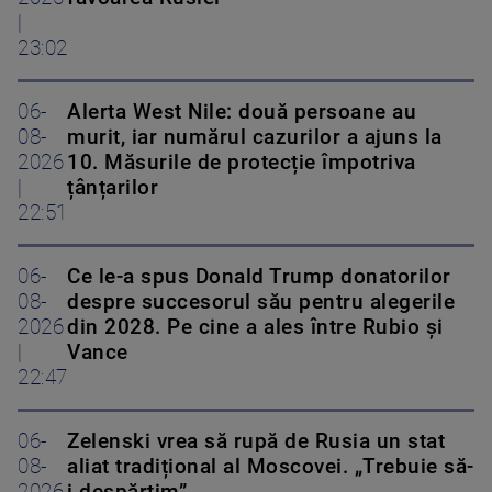
|
23:02
06-
Alerta West Nile: două persoane au
08-
murit, iar numărul cazurilor a ajuns la
2026
10. Măsurile de protecție împotriva
|
țânțarilor
22:51
06-
Ce le-a spus Donald Trump donatorilor
08-
despre succesorul său pentru alegerile
2026
din 2028. Pe cine a ales între Rubio și
|
Vance
22:47
06-
Zelenski vrea să rupă de Rusia un stat
08-
aliat tradițional al Moscovei. „Trebuie să-