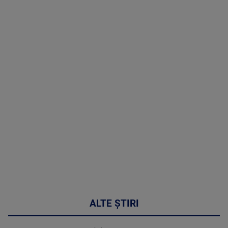
TV # 19.00 -
06 August
2026
MAI
MULTE
DETALII
47:43
ALTE ȘTIRI