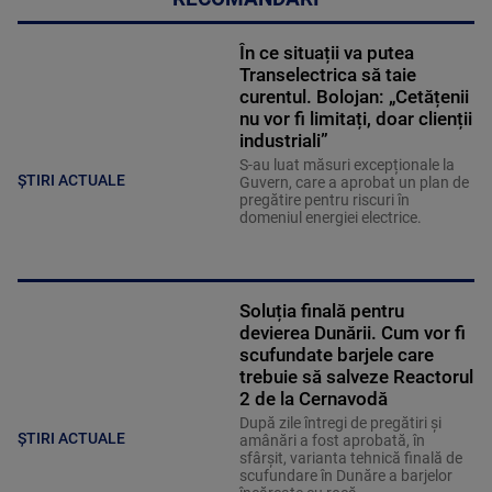
În ce situații va putea
Transelectrica să taie
curentul. Bolojan: „Cetățenii
nu vor fi limitați, doar clienții
industriali”
S-au luat măsuri excepționale la
ȘTIRI ACTUALE
Guvern, care a aprobat un plan de
pregătire pentru riscuri în
domeniul energiei electrice.
Soluția finală pentru
devierea Dunării. Cum vor fi
scufundate barjele care
trebuie să salveze Reactorul
2 de la Cernavodă
După zile întregi de pregătiri și
ȘTIRI ACTUALE
amânări a fost aprobată, în
sfârșit, varianta tehnică finală de
scufundare în Dunăre a barjelor