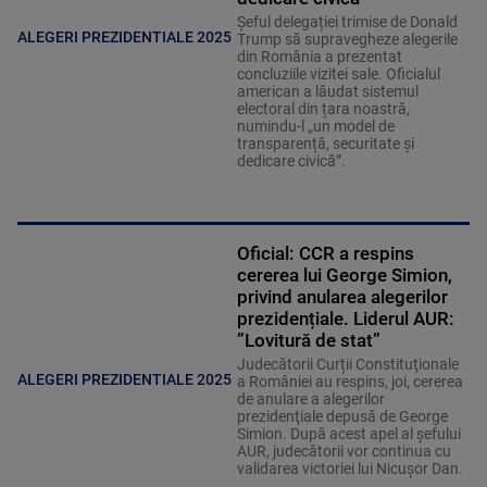
Șeful delegației trimise de Donald
ALEGERI PREZIDENTIALE 2025
Trump să supravegheze alegerile
din România a prezentat
concluziile vizitei sale. Oficialul
american a lăudat sistemul
electoral din țara noastră,
numindu-l „un model de
transparență, securitate și
dedicare civică”.
Oficial: CCR a respins
cererea lui George Simion,
privind anularea alegerilor
prezidențiale. Liderul AUR:
”Lovitură de stat”
Judecătorii Curții Constituţionale
ALEGERI PREZIDENTIALE 2025
a României au respins, joi, cererea
de anulare a alegerilor
prezidenţiale depusă de George
Simion. După acest apel al șefului
AUR, judecătorii vor continua cu
validarea victoriei lui Nicușor Dan.