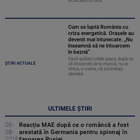
încărcate cu rocă.
Cum se luptă România cu
criza energetică. Orașele au
devenit mai întunecate. „Nu
înseamnă să ne întoarcem
în beznă”
Dacă spălați rufele seara, după ce
ȘTIRI ACTUALE
vă întoarceți de la muncă, nu ar
strica, o vreme, să schimbați
obiceiul.
ULTIMELE ȘTIRI
06-
Reacția MAE după ce o româncă a fost
08-
arestată în Germania pentru spionaj în
2026
favoarea Rusiei