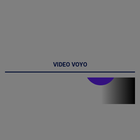
VIDEO VOYO
Stirile PRO TV
Stirile PRO