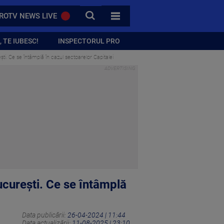
CAUTA
ROTV NEWS LIVE
TOATE CATEGORIILE
 TE IUBESC!
INSPECTORUL PRO
ti. Ce se întâmplă în cazul sectoarelor Capitalei
ucurești. Ce se întâmplă
Data publicării:
26-04-2024 | 11:44
Data actualizării:
11-08-2025 | 23:10