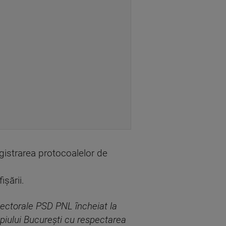
egistrarea protocoalelor de
işării.
electorale PSD PNL încheiat la
ipiului Bucureşti cu respectarea