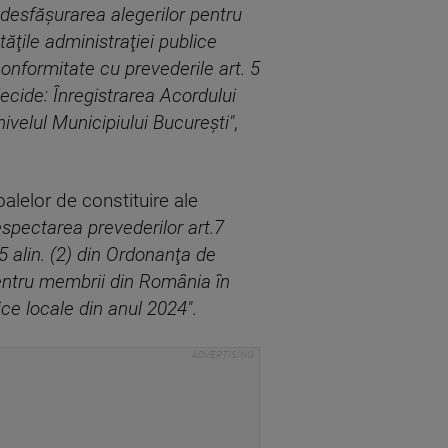
i desfăşurarea alegerilor pentru
ăţile administraţiei publice
conformitate cu prevederile art. 5
decide: Înregistrarea Acordului
nivelul Municipiului Bucureşti"
,
alelor de constituire ale
espectarea prevederilor art.7
.5 alin. (2) din Ordonanţa de
pentru membrii din România în
ice locale din anul 2024"
.