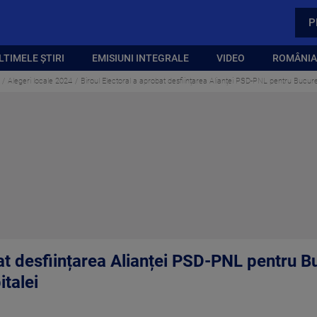
P
LTIMELE ȘTIRI
EMISIUNI INTEGRALE
VIDEO
ROMÂNIA,
Alegeri locale 2024
Biroul Electoral a aprobat desființarea Alianței PSD-PNL pentru Bucureș
at desființarea Alianței PSD-PNL pentru B
italei