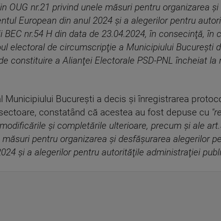
4) din OUG nr.21 privind unele măsuri pentru organizarea ş
ul European din anul 2024 şi a alegerilor pentru autorit
ii BEC nr.54 H din data de 23.04.2024, în consecinţă, în 
oul electoral de circumscripţie a Municipiului Bucureşti 
 de constituire a Alianţei Electorale PSD-PNL încheiat la 
 Municipiului Bucureşti a decis şi înregistrarea protoco
 sectoare, constatând că acestea au fost depuse cu
"r
modificările şi completările ulterioare, precum şi ale art
e măsuri pentru organizarea şi desfăşurarea alegerilor 
4 şi a alegerilor pentru autorităţile administraţiei publ