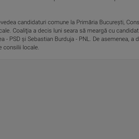
vedea candidaturi comune la Primăria Bucureşti, Consil
locale. Coaliţia a decis luni seara să meargă cu candidat
irea - PSD şi Sebastian Burduja - PNL. De asemenea, a d
 consilii locale.