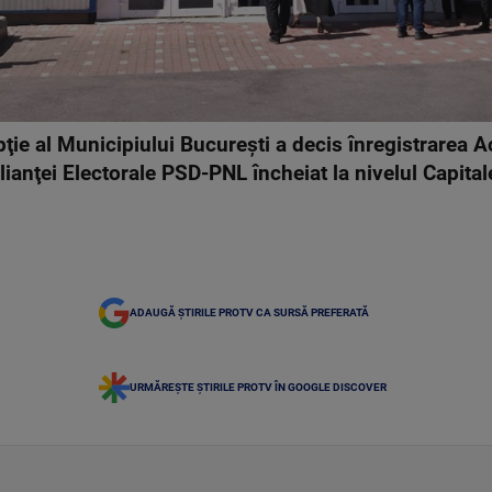
ţie al Municipiului Bucureşti a decis înregistrarea A
lianţei Electorale PSD-PNL încheiat la nivelul Capital
ADAUGĂ ȘTIRILE PROTV CA SURSĂ PREFERATĂ
URMĂREȘTE ȘTIRILE PROTV ÎN GOOGLE DISCOVER