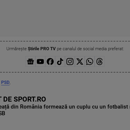
Urmărește
Știrile PRO TV
pe canalul de social media preferat:
,
PSD
,
 DE SPORT.RO
ață din România formează un cuplu cu un fotbalist 
CSB