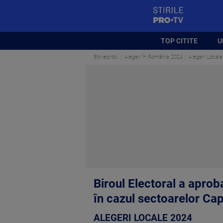
StirilePROTV
TOP CITITE
U
Stirileprotv
Alegeri în România 2024
Alegeri Locale
Biroul Electoral a aprob
în cazul sectoarelor Cap
ALEGERI LOCALE 2024