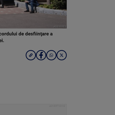
AGERPRES
cordului de desfiinţare a
ei.