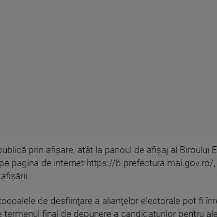
ublică prin afişare, atât la panoul de afişaj al Biroului
i pe pagina de internet https://b.prefectura.mai.gov.ro/,
fişării.
tocoalele de desfiinţare a alianţelor electorale pot fi în
 de termenul final de depunere a candidaturilor pentru al